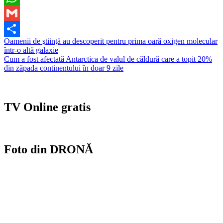
WhatsApp
Gmail
Navigare
Oamenii de ştiinţă au descoperit pentru prima oară oxigen molecular
Partajează
într-o altă galaxie
în
Cum a fost afectată Antarctica de valul de căldură care a topit 20%
articole
din zăpada continentului în doar 9 zile
TV Online gratis
Foto din DRONĂ