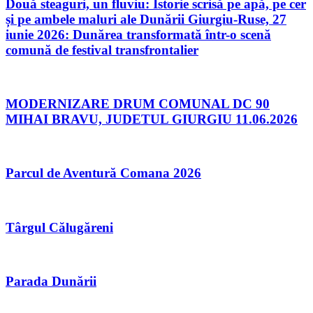
Două steaguri, un fluviu: Istorie scrisă pe apă, pe cer
și pe ambele maluri ale Dunării Giurgiu-Ruse, 27
iunie 2026: Dunărea transformată într-o scenă
comună de festival transfrontalier
MODERNIZARE DRUM COMUNAL DC 90
MIHAI BRAVU, JUDETUL GIURGIU 11.06.2026
Parcul de Aventură Comana 2026
Târgul Călugăreni
Parada Dunării