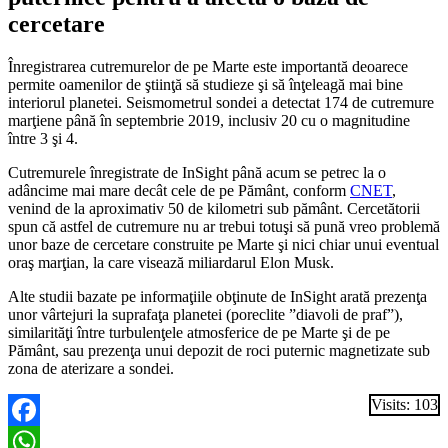
cercetare
Înregistrarea cutremurelor de pe Marte este importantă deoarece
permite oamenilor de ştiinţă să studieze şi să înţeleagă mai bine
interiorul planetei. Seismometrul sondei a detectat 174 de cutremure
marţiene până în septembrie 2019, inclusiv 20 cu o magnitudine
între 3 şi 4.
Cutremurele înregistrate de InSight până acum se petrec la o
adâncime mai mare decât cele de pe Pământ, conform
CNET
,
venind de la aproximativ 50 de kilometri sub pământ. Cercetătorii
spun că astfel de cutremure nu ar trebui totuşi să pună vreo problemă
unor baze de cercetare construite pe Marte şi nici chiar unui eventual
oraş marţian, la care visează miliardarul Elon Musk.
Alte studii bazate pe informaţiile obţinute de InSight arată prezenţa
unor vârtejuri la suprafaţa planetei (poreclite ”diavoli de praf”),
similarităţi între turbulenţele atmosferice de pe Marte şi de pe
Pământ, sau prezenţa unui depozit de roci puternic magnetizate sub
zona de aterizare a sondei.
Visits: 103
Facebook