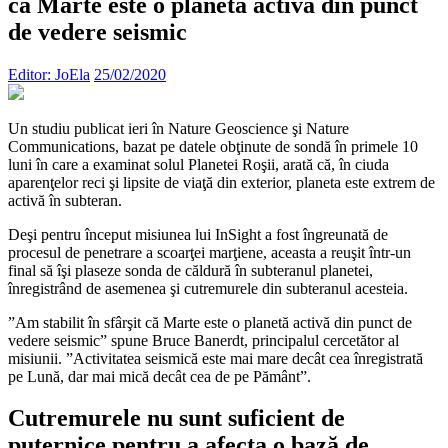
că Marte este o planetă activă din punct
de vedere seismic
Editor: JoEla
25/02/2020
Un studiu publicat ieri în Nature Geoscience şi Nature
Communications, bazat pe datele obţinute de sondă în primele 10
luni în care a examinat solul Planetei Roşii, arată că, în ciuda
aparenţelor reci şi lipsite de viaţă din exterior, planeta este extrem de
activă în subteran.
Deşi pentru început misiunea lui InSight a fost îngreunată de
procesul de penetrare a scoarţei marţiene, aceasta a reuşit într-un
final să îşi plaseze sonda de căldură în subteranul planetei,
înregistrând de asemenea şi cutremurele din subteranul acesteia.
”Am stabilit în sfârşit că Marte este o planetă activă din punct de
vedere seismic” spune Bruce Banerdt, principalul cercetător al
misiunii. ”Activitatea seismică este mai mare decât cea înregistrată
pe Lună, dar mai mică decât cea de pe Pământ”.
Cutremurele nu sunt suficient de
puternice pentru a afecta o bază de