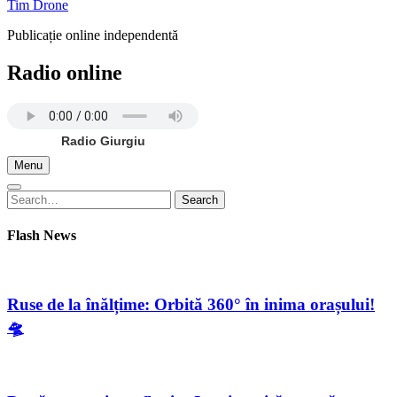
Tim Drone
Publicație online independentă
Radio online
Radio Giurgiu
Menu
Search
Search
for:
Flash News
Ruse de la înălțime: Orbită 360° în inima orașului!
🛸