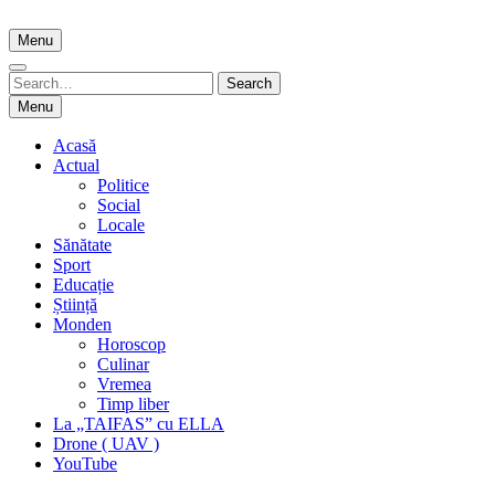
Skip
to
Menu
content
Search
Search
for:
Menu
Acasă
Actual
Politice
Social
Locale
Sănătate
Sport
Educație
Știință
Monden
Horoscop
Culinar
Vremea
Timp liber
La „TAIFAS” cu ELLA
Drone ( UAV )
YouTube