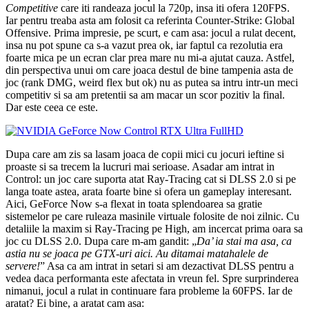
Competitive
care iti randeaza jocul la 720p, insa iti ofera 120FPS.
Iar pentru treaba asta am folosit ca referinta Counter-Strike: Global
Offensive. Prima impresie, pe scurt, e cam asa: jocul a rulat decent,
insa nu pot spune ca s-a vazut prea ok, iar faptul ca rezolutia era
foarte mica pe un ecran clar prea mare nu mi-a ajutat cauza. Astfel,
din perspectiva unui om care joaca destul de bine tampenia asta de
joc (rank DMG, weird flex but ok) nu as putea sa intru intr-un meci
competitiv si sa am pretentii sa am macar un scor pozitiv la final.
Dar este ceea ce este.
Dupa care am zis sa lasam joaca de copii mici cu jocuri ieftine si
proaste si sa trecem la lucruri mai serioase. Asadar am intrat in
Control: un joc care suporta atat Ray-Tracing cat si DLSS 2.0 si pe
langa toate astea, arata foarte bine si ofera un gameplay interesant.
Aici, GeForce Now s-a flexat in toata splendoarea sa gratie
sistemelor pe care ruleaza masinile virtuale folosite de noi zilnic. Cu
detaliile la maxim si Ray-Tracing pe High, am incercat prima oara sa
joc cu DLSS 2.0. Dupa care m-am gandit: „
Da’ ia stai ma asa, ca
astia nu se joaca pe GTX-uri aici. Au ditamai matahalele de
servere!
” Asa ca am intrat in setari si am dezactivat DLSS pentru a
vedea daca performanta este afectata in vreun fel. Spre surprinderea
nimanui, jocul a rulat in continuare fara probleme la 60FPS. Iar de
aratat? Ei bine, a aratat cam asa: