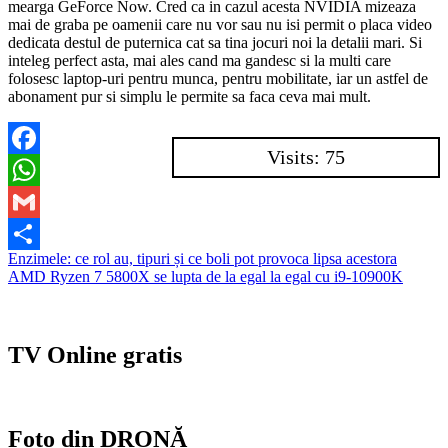
mearga GeForce Now. Cred ca in cazul acesta NVIDIA mizeaza
mai de graba pe oamenii care nu vor sau nu isi permit o placa video
dedicata destul de puternica cat sa tina jocuri noi la detalii mari. Si
inteleg perfect asta, mai ales cand ma gandesc si la multi care
folosesc laptop-uri pentru munca, pentru mobilitate, iar un astfel de
abonament pur si simplu le permite sa faca ceva mai mult.
Visits: 75
Facebook
WhatsApp
Gmail
Navigare
Enzimele: ce rol au, tipuri și ce boli pot provoca lipsa acestora
Partajează
AMD Ryzen 7 5800X se lupta de la egal la egal cu i9-10900K
în
articole
TV Online gratis
Foto din DRONĂ