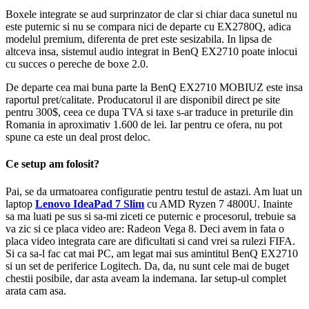
Boxele integrate se aud surprinzator de clar si chiar daca sunetul nu
este puternic si nu se compara nici de departe cu EX2780Q, adica
modelul premium, diferenta de pret este sesizabila. In lipsa de
altceva insa, sistemul audio integrat in BenQ EX2710 poate inlocui
cu succes o pereche de boxe 2.0.
De departe cea mai buna parte la BenQ EX2710 MOBIUZ este insa
raportul pret/calitate. Producatorul il are disponibil direct pe site
pentru 300$, ceea ce dupa TVA si taxe s-ar traduce in preturile din
Romania in aproximativ 1.600 de lei. Iar pentru ce ofera, nu pot
spune ca este un deal prost deloc.
Ce setup am folosit?
Pai, se da urmatoarea configuratie pentru testul de astazi. Am luat un
laptop
Lenovo IdeaPad 7 Slim
cu AMD Ryzen 7 4800U. Inainte
sa ma luati pe sus si sa-mi ziceti ce puternic e procesorul, trebuie sa
va zic si ce placa video are: Radeon Vega 8. Deci avem in fata o
placa video integrata care are dificultati si cand vrei sa rulezi FIFA.
Si ca sa-l fac cat mai PC, am legat mai sus amintitul BenQ EX2710
si un set de periferice Logitech. Da, da, nu sunt cele mai de buget
chestii posibile, dar asta aveam la indemana. Iar setup-ul complet
arata cam asa.