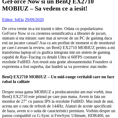
GeForce Now si un BenQ EX2710
MOBIUZ – Sa vedem ce a iesit!
Editor: JoEla
29/09/2020
De ceva vreme m-a tot traznit o idee. Odata cu popularizarea
GeForce Now si cu cresterea semnificativa a librariei de jocuri,
stateam si ma miram: oare mai ai nevoie de un PC de gaming daca
esti un jucator casual? Asa ca am profitat de moment si de monitorul
pe care-l aveam la review, un BenQ EX2710 MOBIUZ pentru a-mi
transforma laptop-ul cu grafica integrata intr-un sistem de gaming
capabil de Ray-Tracing cu detalii Ultra si 60FPS constant la
rezolutie FullHD. Am reusit asta gratie abonamentului Founders si
experienta a fost superba, dar haideti sa va povestesc mai multe.
BenQ EX2710 MOBIUZ – Un mid-range veritabil care nu face
rabat la calitate
Despre noua gama MOBIUZ a producatorului am mai vorbit, insa
BenQ EX2710 este primul pe care pun mana. Avem in fata un
monitor de 27″ cu panou IPS la rezolutie FullHD. Mai mult de atat,
acesta are o rata de refresh de 144Hz. Alaturi de aceste specificatii
de baza, avem si o suita de caracteristici premium. Vorbim despre un
panou compatibil cu G-Sync si FreeSync Ultimate, HDR400, un