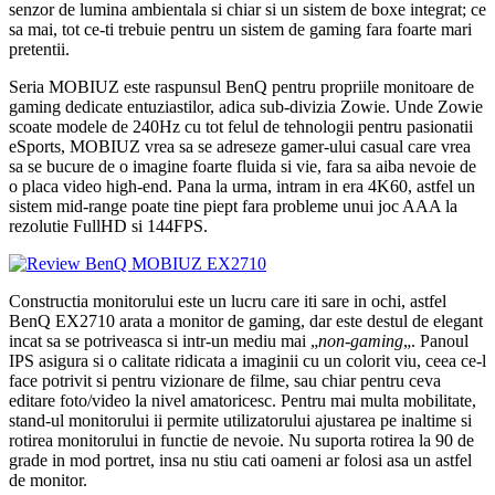
senzor de lumina ambientala si chiar si un sistem de boxe integrat; ce
sa mai, tot ce-ti trebuie pentru un sistem de gaming fara foarte mari
pretentii.
Seria MOBIUZ este raspunsul BenQ pentru propriile monitoare de
gaming dedicate entuziastilor, adica sub-divizia Zowie. Unde Zowie
scoate modele de 240Hz cu tot felul de tehnologii pentru pasionatii
eSports, MOBIUZ vrea sa se adreseze gamer-ului casual care vrea
sa se bucure de o imagine foarte fluida si vie, fara sa aiba nevoie de
o placa video high-end. Pana la urma, intram in era 4K60, astfel un
sistem mid-range poate tine piept fara probleme unui joc AAA la
rezolutie FullHD si 144FPS.
Constructia monitorului este un lucru care iti sare in ochi, astfel
BenQ EX2710 arata a monitor de gaming, dar este destul de elegant
incat sa se potriveasca si intr-un mediu mai „
non-gaming
„. Panoul
IPS asigura si o calitate ridicata a imaginii cu un colorit viu, ceea ce-l
face potrivit si pentru vizionare de filme, sau chiar pentru ceva
editare foto/video la nivel amatoricesc. Pentru mai multa mobilitate,
stand-ul monitorului ii permite utilizatorului ajustarea pe inaltime si
rotirea monitorului in functie de nevoie. Nu suporta rotirea la 90 de
grade in mod portret, insa nu stiu cati oameni ar folosi asa un astfel
de monitor.