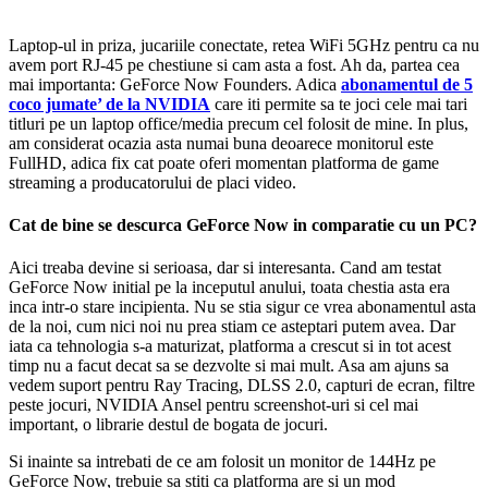
Laptop-ul in priza, jucariile conectate, retea WiFi 5GHz pentru ca nu
avem port RJ-45 pe chestiune si cam asta a fost. Ah da, partea cea
mai importanta: GeForce Now Founders. Adica
abonamentul de 5
coco jumate’ de la NVIDIA
care iti permite sa te joci cele mai tari
titluri pe un laptop office/media precum cel folosit de mine. In plus,
am considerat ocazia asta numai buna deoarece monitorul este
FullHD, adica fix cat poate oferi momentan platforma de game
streaming a producatorului de placi video.
Cat de bine se descurca GeForce Now in comparatie cu un PC?
Aici treaba devine si serioasa, dar si interesanta. Cand am testat
GeForce Now initial pe la inceputul anului, toata chestia asta era
inca intr-o stare incipienta. Nu se stia sigur ce vrea abonamentul asta
de la noi, cum nici noi nu prea stiam ce asteptari putem avea. Dar
iata ca tehnologia s-a maturizat, platforma a crescut si in tot acest
timp nu a facut decat sa se dezvolte si mai mult. Asa am ajuns sa
vedem suport pentru Ray Tracing, DLSS 2.0, capturi de ecran, filtre
peste jocuri, NVIDIA Ansel pentru screenshot-uri si cel mai
important, o librarie destul de bogata de jocuri.
Si inainte sa intrebati de ce am folosit un monitor de 144Hz pe
GeForce Now, trebuie sa stiti ca platforma are si un mod