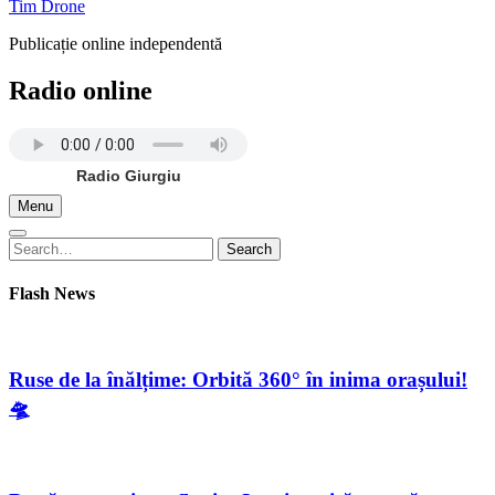
Tim Drone
Publicație online independentă
Radio online
Radio Giurgiu
Menu
Search
Search
for:
Flash News
Ruse de la înălțime: Orbită 360° în inima orașului!
🛸