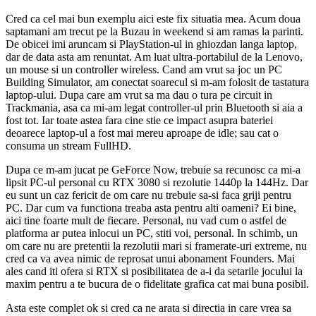
Cred ca cel mai bun exemplu aici este fix situatia mea. Acum doua
saptamani am trecut pe la Buzau in weekend si am ramas la parinti.
De obicei imi aruncam si PlayStation-ul in ghiozdan langa laptop,
dar de data asta am renuntat. Am luat ultra-portabilul de la Lenovo,
un mouse si un controller wireless. Cand am vrut sa joc un PC
Building Simulator, am conectat soarecul si m-am folosit de tastatura
laptop-ului. Dupa care am vrut sa ma dau o tura pe circuit in
Trackmania, asa ca mi-am legat controller-ul prin Bluetooth si aia a
fost tot. Iar toate astea fara cine stie ce impact asupra bateriei
deoarece laptop-ul a fost mai mereu aproape de idle; sau cat o
consuma un stream FullHD.
Dupa ce m-am jucat pe GeForce Now, trebuie sa recunosc ca mi-a
lipsit PC-ul personal cu RTX 3080 si rezolutie 1440p la 144Hz. Dar
eu sunt un caz fericit de om care nu trebuie sa-si faca griji pentru
PC. Dar cum va functiona treaba asta pentru alti oameni? Ei bine,
aici tine foarte mult de fiecare. Personal, nu vad cum o astfel de
platforma ar putea inlocui un PC, stiti voi, personal. In schimb, un
om care nu are pretentii la rezolutii mari si framerate-uri extreme, nu
cred ca va avea nimic de reprosat unui abonament Founders. Mai
ales cand iti ofera si RTX si posibilitatea de a-i da setarile jocului la
maxim pentru a te bucura de o fidelitate grafica cat mai buna posibil.
Asta este complet ok si cred ca ne arata si directia in care vrea sa