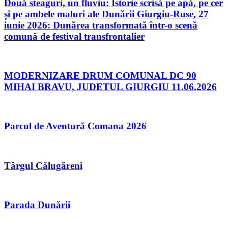
Două steaguri, un fluviu: Istorie scrisă pe apă, pe cer
și pe ambele maluri ale Dunării Giurgiu-Ruse, 27
iunie 2026: Dunărea transformată într-o scenă
comună de festival transfrontalier
MODERNIZARE DRUM COMUNAL DC 90
MIHAI BRAVU, JUDETUL GIURGIU 11.06.2026
Parcul de Aventură Comana 2026
Târgul Călugăreni
Parada Dunării