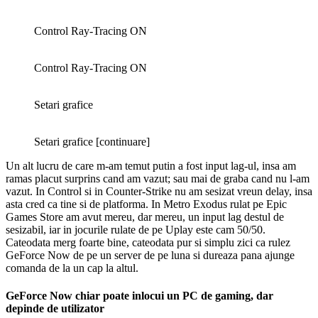
Control Ray-Tracing ON
Control Ray-Tracing ON
Setari grafice
Setari grafice [continuare]
Un alt lucru de care m-am temut putin a fost input lag-ul, insa am
ramas placut surprins cand am vazut; sau mai de graba cand nu l-am
vazut. In Control si in Counter-Strike nu am sesizat vreun delay, insa
asta cred ca tine si de platforma. In Metro Exodus rulat pe Epic
Games Store am avut mereu, dar mereu, un input lag destul de
sesizabil, iar in jocurile rulate de pe Uplay este cam 50/50.
Cateodata merg foarte bine, cateodata pur si simplu zici ca rulez
GeForce Now de pe un server de pe luna si dureaza pana ajunge
comanda de la un cap la altul.
GeForce Now chiar poate inlocui un PC de gaming, dar
depinde de utilizator