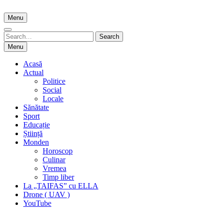
Skip
to
Menu
content
Search
Search
for:
Menu
Acasă
Actual
Politice
Social
Locale
Sănătate
Sport
Educație
Știință
Monden
Horoscop
Culinar
Vremea
Timp liber
La „TAIFAS” cu ELLA
Drone ( UAV )
YouTube