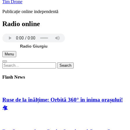
Tim Drone
Publicație online independentă
Radio online
Radio Giurgiu
Menu
Search
Search
for:
Flash News
Ruse de la înălțime: Orbită 360° în inima orașului!
🛸