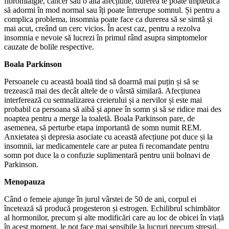
fibromialgie, cancer sau o altă afecțiune, durerea te poate împiedica
să adormi în mod normal sau îți poate întrerupe somnul. Și pentru a
complica problema, insomnia poate face ca durerea să se simtă și
mai acut, creând un cerc vicios. În acest caz, pentru a rezolva
insomnia e nevoie să lucrezi în primul rând asupra simptomelor
cauzate de bolile respective.
Boala Parkinson
Persoanele cu această boală tind să doarmă mai puțin și să se
trezească mai des decât altele de o vârstă similară. Afecțiunea
interferează cu semnalizarea creierului și a nervilor și este mai
probabil ca persoana să aibă și apnee în somn și să se ridice mai des
noaptea pentru a merge la toaletă. Boala Parkinson pare, de
asemenea, să perturbe etapa importantă de somn numit REM.
Anxietatea și depresia asociate cu această afecțiune pot duce și la
insomnii, iar medicamentele care ar putea fi recomandate pentru
somn pot duce la o confuzie suplimentară pentru unii bolnavi de
Parkinson.
Menopauza
Când o femeie ajunge în jurul vârstei de 50 de ani, corpul ei
încetează să producă progesteron și estrogen. Echilibrul schimbător
al hormonilor, precum și alte modificări care au loc de obicei în viață
în acest moment, le pot face mai sensibile la lucruri precum stresul,