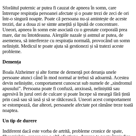
Sforăitul puternic ar putea fi cauzat de apneea în somn, care
întrerupe respirația persoanei afectate și o poate trezi de zeci de ori
într-o singură noapte. Poate că persoana nu-și amintește de aceste
treziri, dar a doua zi se simte amețită și lipsită de concentrare.
Uneori, apneea în somn este asociată cu o greutate corporală prea
mare, dar nu întotdeauna. Alergiile nazale și astmul ar putea, de
asemenea, să interfereze cu respirația normală, provocând un somn
neliniștit. Medicul te poate ajuta să gestionezi și să tratezi aceste
probleme.
Demența
Boala Alzheimer și alte forme de demență pot deranja unele
persoane atunci când în mod normal ar trebui să adoarmă. Acestea
devin neliniștite, comportament cunoscut sub numele de „sindromul
apusului”. Persoana poate fi confuză, anxioasă, neliniștită sau
agresivă în jurul orei de culcare și poate începe să meargă fără țintă
prin casă sau să iasă și să se rătăcească. Uneori acest comportament
se estompează, dar alteori, persoanele afectate pot rămâne treze toată
noaptea.
Un tip de durere
Indiferent dacă este vorba de artrită, probleme cronice de spate,