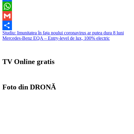
Facebook
WhatsApp
Gmail
Navigare
Studiu: Imunitatea în fața noului coronavirus ar putea dura 8 luni
Partajează
Mercedes-Benz EQA – Entry-level de lux, 100% electric
în
articole
TV Online gratis
Foto din DRONĂ