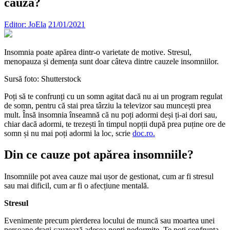
cauza?
Editor: JoEla
21/01/2021
Insomnia poate apărea dintr-o varietate de motive. Stresul,
menopauza și demența sunt doar câteva dintre cauzele insomniilor.
Sursă foto: Shutterstock
Poți să te confrunți cu un somn agitat dacă nu ai un program regulat
de somn, pentru că stai prea târziu la televizor sau muncești prea
mult. Însă insomnia înseamnă că nu poți adormi deși ți-ai dori sau,
chiar dacă adormi, te trezești în timpul nopții după prea puține ore de
somn și nu mai poți adormi la loc, scrie
doc.ro.
Din ce cauze pot apărea insomniile?
Insomniile pot avea cauze mai ușor de gestionat, cum ar fi stresul
sau mai dificil, cum ar fi o afecțiune mentală.
Stresul
Evenimente precum pierderea locului de muncă sau moartea unei
persoane dragi cauzează adesea nopți nedormite. Te poți confrunta