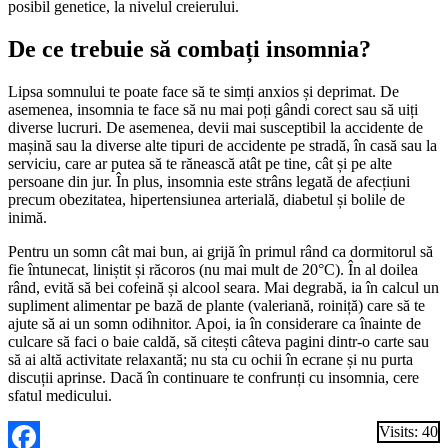
posibil genetice, la nivelul creierului.
De ce trebuie să combați insomnia?
Lipsa somnului te poate face să te simți anxios și deprimat. De
asemenea, insomnia te face să nu mai poți gândi corect sau să uiți
diverse lucruri. De asemenea, devii mai susceptibil la accidente de
mașină sau la diverse alte tipuri de accidente pe stradă, în casă sau la
serviciu, care ar putea să te rănească atât pe tine, cât și pe alte
persoane din jur. În plus, insomnia este strâns legată de afecțiuni
precum obezitatea, hipertensiunea arterială, diabetul și bolile de
inimă.
Pentru un somn cât mai bun, ai grijă în primul rând ca dormitorul să
fie întunecat, liniștit și răcoros (nu mai mult de 20°C). În al doilea
rând, evită să bei cofeină și alcool seara. Mai degrabă, ia în calcul un
supliment alimentar pe bază de plante (valeriană, roiniță) care să te
ajute să ai un somn odihnitor. Apoi, ia în considerare ca înainte de
culcare să faci o baie caldă, să citești câteva pagini dintr-o carte sau
să ai altă activitate relaxantă; nu sta cu ochii în ecrane și nu purta
discuții aprinse. Dacă în continuare te confrunți cu insomnia, cere
sfatul medicului.
Visits: 40