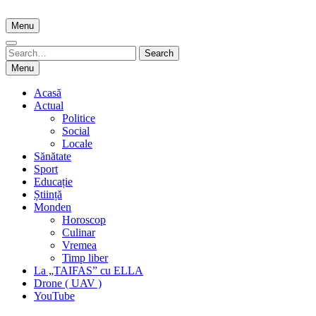
Skip
to
Menu
content
Search
Search
for:
Menu
Acasă
Actual
Politice
Social
Locale
Sănătate
Sport
Educație
Știință
Monden
Horoscop
Culinar
Vremea
Timp liber
La „TAIFAS” cu ELLA
Drone ( UAV )
YouTube