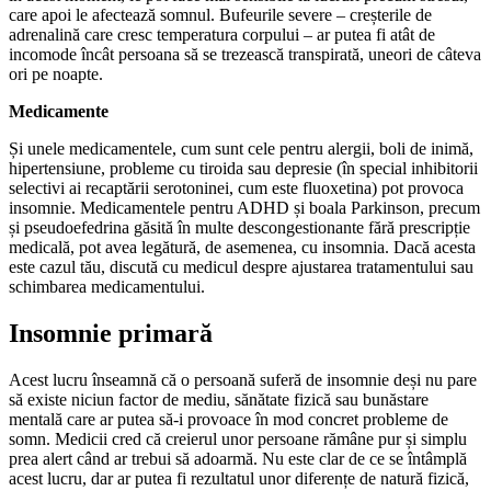
care apoi le afectează somnul. Bufeurile severe – creșterile de
adrenalină care cresc temperatura corpului – ar putea fi atât de
incomode încât persoana să se trezească transpirată, uneori de câteva
ori pe noapte.
Medicamente
Și unele medicamentele, cum sunt cele pentru alergii, boli de inimă,
hipertensiune, probleme cu tiroida sau depresie (în special inhibitorii
selectivi ai recaptării serotoninei, cum este fluoxetina) pot provoca
insomnie. Medicamentele pentru ADHD și boala Parkinson, precum
și pseudoefedrina găsită în multe descongestionante fără prescripție
medicală, pot avea legătură, de asemenea, cu insomnia. Dacă acesta
este cazul tău, discută cu medicul despre ajustarea tratamentului sau
schimbarea medicamentului.
Insomnie primară
Acest lucru înseamnă că o persoană suferă de insomnie deși nu pare
să existe niciun factor de mediu, sănătate fizică sau bunăstare
mentală care ar putea să-i provoace în mod concret probleme de
somn. Medicii cred că creierul unor persoane rămâne pur și simplu
prea alert când ar trebui să adoarmă. Nu este clar de ce se întâmplă
acest lucru, dar ar putea fi rezultatul unor diferențe de natură fizică,