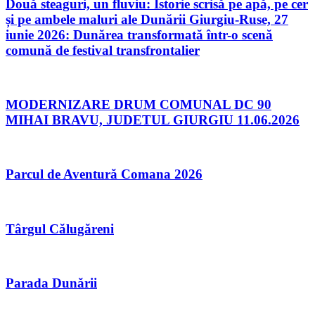
Două steaguri, un fluviu: Istorie scrisă pe apă, pe cer
și pe ambele maluri ale Dunării Giurgiu-Ruse, 27
iunie 2026: Dunărea transformată într-o scenă
comună de festival transfrontalier
MODERNIZARE DRUM COMUNAL DC 90
MIHAI BRAVU, JUDETUL GIURGIU 11.06.2026
Parcul de Aventură Comana 2026
Târgul Călugăreni
Parada Dunării