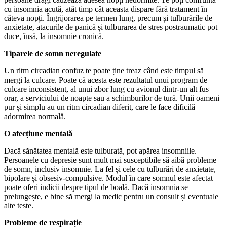
cu insomnia acută, atât timp cât aceasta dispare fără tratament în
câteva nopți. Îngrijorarea pe termen lung, precum și tulburările de
anxietate, atacurile de panică și tulburarea de stres postraumatic pot
duce, însă, la insomnie cronică.
Tiparele de somn neregulate
Un ritm circadian confuz te poate ține treaz când este timpul să
mergi la culcare. Poate că acesta este rezultatul unui program de
culcare inconsistent, al unui zbor lung cu avionul dintr-un alt fus
orar, a serviciului de noapte sau a schimburilor de tură. Unii oameni
pur și simplu au un ritm circadian diferit, care le face dificilă
adormirea normală.
O afecțiune mentală
Dacă sănătatea mentală este tulburată, pot apărea insomniile.
Persoanele cu depresie sunt mult mai susceptibile să aibă probleme
de somn, inclusiv insomnie. La fel și cele cu tulburări de anxietate,
bipolare și obsesiv-compulsive. Modul în care somnul este afectat
poate oferi indicii despre tipul de boală. Dacă insomnia se
prelungește, e bine să mergi la medic pentru un consult și eventuale
alte teste.
Probleme de respirație