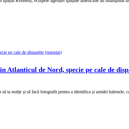
ntrul spațial Kennedy, echipele agenției spațiale americane au întâmpina
n Atlanticul de Nord, specie pe cale de disp
ă ia notițe și să facă fotografii pentru a identifica și urmări balenele, 