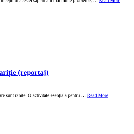
t la începutul acestei săptămâni mai multe probleme, …
Read More
ariție (reportaj)
care sunt rănite. O activitate esențială pentru …
Read More