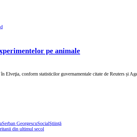
id
experimentelor pe animale
 în Elveţia, conform statisticilor guvernamentale citate de Reuters și A
a
Serban Georgescu
Social
Ştiinţă