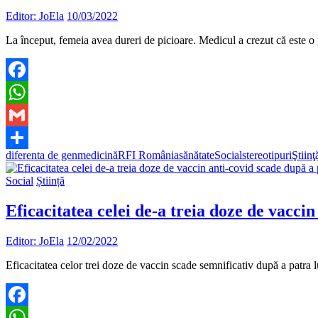
Editor: JoEla
10/03/2022
La început, femeia avea dureri de picioare. Medicul a crezut că este 
Facebook
WhatsApp
Gmail
diferenta de gen
medicină
RFI România
sănătate
Social
stereotipuri
Ştiinţ
Partajează
Social
Știință
Eficacitatea celei de-a treia doze de vacci
Editor: JoEla
12/02/2022
Eficacitatea celor trei doze de vaccin scade semnificativ după a patr
Facebook