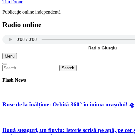
Tim Drone
Publicație online independentă
Radio online
Radio Giurgiu
Menu
Search
Search
for:
Flash News
Ruse de la înălțime: Orbită 360° în inima orașului! 🛸
Două steaguri, un fluviu: Istorie scrisă pe apă, pe c