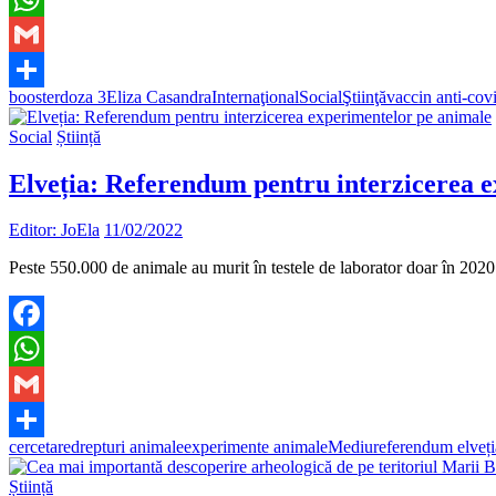
WhatsApp
Gmail
booster
doza 3
Eliza Casandra
Internaţional
Social
Ştiinţă
vaccin anti-cov
Partajează
Social
Știință
Elveția: Referendum pentru interzicerea 
Editor: JoEla
11/02/2022
Peste 550.000 de animale au murit în testele de laborator doar în 2020
Facebook
WhatsApp
Gmail
cercetare
drepturi animale
experimente animale
Mediu
referendum elveți
Partajează
Știință