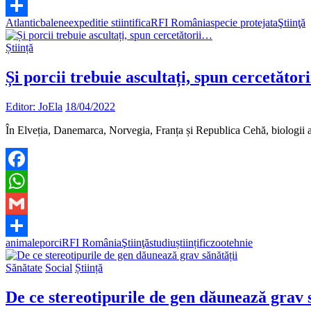
Gmail
Atlantic
balene
expeditie stiintifica
RFI România
specie protejata
Ştiinţă
Partajează
Știință
Și porcii trebuie ascultați, spun cercetător
Editor: JoEla
18/04/2022
În Elveția, Danemarca, Norvegia, Franța și Republica Cehă, biologii au 
Facebook
WhatsApp
Gmail
animale
porci
RFI România
Ştiinţă
studiuștiințific
zootehnie
Partajează
Sănătate
Social
Știință
De ce stereotipurile de gen dăunează grav 