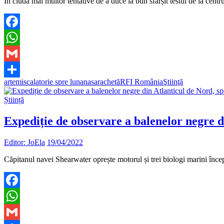
În ciuda mai multor tentative de a duce la bun sfârșit testul de la ce
Facebook
WhatsApp
Gmail
artemis
calatorie spre luna
nasa
rachetă
RFI România
Ştiinţă
Partajează
Știință
Expediție de observare a balenelor negre di
Editor: JoEla
19/04/2022
Căpitanul navei Shearwater oprește motorul și trei biologi marini încep s
Facebook
WhatsApp