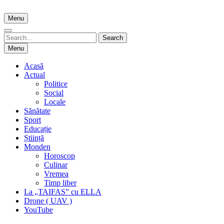
Skip
to
Menu
content
Search
Search
for:
Menu
Acasă
Actual
Politice
Social
Locale
Sănătate
Sport
Educație
Știință
Monden
Horoscop
Culinar
Vremea
Timp liber
La „TAIFAS” cu ELLA
Drone ( UAV )
YouTube