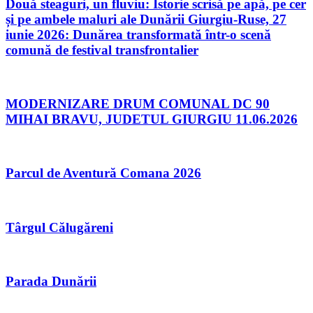
Două steaguri, un fluviu: Istorie scrisă pe apă, pe cer
și pe ambele maluri ale Dunării Giurgiu-Ruse, 27
iunie 2026: Dunărea transformată într-o scenă
comună de festival transfrontalier
MODERNIZARE DRUM COMUNAL DC 90
MIHAI BRAVU, JUDETUL GIURGIU 11.06.2026
Parcul de Aventură Comana 2026
Târgul Călugăreni
Parada Dunării