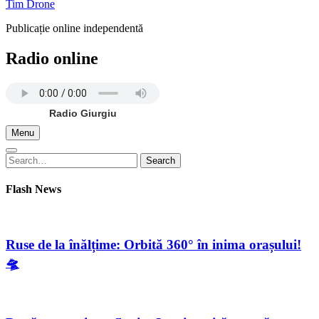
Tim Drone
Publicație online independentă
Radio online
Radio Giurgiu
Menu
Search
Search
for:
Flash News
Ruse de la înălțime: Orbită 360° în inima orașului!
🛸