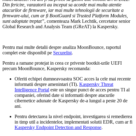
Din fericire, vanzatorii au inceput sa acorde mai multa atentie
atacurilor de firmware, iar mai multe tehnologii de securitate a
firmware-ului, cum ar fi BootGuard si Trusted Platform Modules,
sunt adoptate treptat”
, comenteaza Mark Lechtik, cercetator senior
Global Research and Analysis Team (GReAT) la Kaspersky.
Pentru mai multe detalii despre analiza MoonBounce, raportul
complet este disponibil pe
Securelist
.
Pentru a ramane protejat in ceea ce priveste
bootkit-urile
UEFI
precum MoonBounce, Kaspersky recomanda:
Oferiti echipei dumneavoastra SOC acces la cele mai recente
informatii despre amenintari (TI).
Kaspersky Threat
Intelligence Portal
este un singur punct de acces pentru TI al
companiei, oferind date si informatii despre atacurile
cibernetice adunate de Kaspersky de-a lungul a peste 20 de
ani.
Pentru detectarea la nivel endpoint, investigarea si remedierea
in timp util a incidentelor, implementati solutii EDR, cum ar fi
Kaspersky Endpoint Detection and Response
.