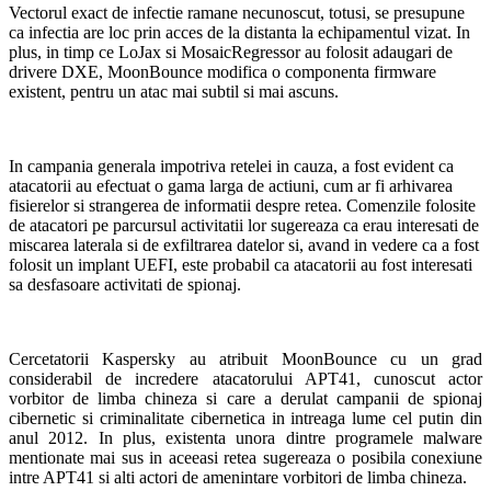
Vectorul exact de infectie ramane necunoscut, totusi, se presupune
ca infectia are loc prin acces de la distanta la echipamentul vizat. In
plus, in timp ce LoJax si MosaicRegressor au folosit adaugari de
drivere DXE, MoonBounce modifica o componenta firmware
existent, pentru un atac mai subtil si mai ascuns.
In campania generala impotriva retelei in cauza, a fost evident ca
atacatorii au efectuat o gama larga de actiuni, cum ar fi arhivarea
fisierelor si strangerea de informatii despre retea. Comenzile folosite
de atacatori pe parcursul activitatii lor sugereaza ca erau interesati de
miscarea laterala si de exfiltrarea datelor si, avand in vedere ca a fost
folosit un implant UEFI, este probabil ca atacatorii au fost interesati
sa desfasoare activitati de spionaj.
Cercetatorii Kaspersky au atribuit MoonBounce cu un grad
considerabil de incredere atacatorului APT41, cunoscut actor
vorbitor de limba chineza si care a derulat campanii de spionaj
cibernetic si criminalitate cibernetica in intreaga lume cel putin din
anul 2012. In plus, existenta unora dintre programele malware
mentionate mai sus in aceeasi retea sugereaza o posibila conexiune
intre APT41 si alti actori de amenintare vorbitori de limba chineza.