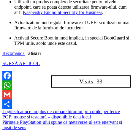
Utilizati un produs complex de securitate pentru nivelul
endpoint, care sa poata detecta utilizarea firmware-ului, cum
ar fi
Kaspersky Endpoint Security for Business
.
Actualizati in mod regulat firmware-ul UEFI si utilizati numai
firmware de la furnizori de incredere.
Activati Secure Boot in mod implicit, in special BootGuard si
TPM-urile, acolo unde este cazul.
Recomanda
afisari
SURSĂ ARTICOL
Visits: 33
Facebook
WhatsApp
Gmail
Navigare
Logitech aduce un plus de culoare biroului prin noile periferice
Partajează
POP: mouse și tastatură – disponibile deja local
în
Părintele PlayStation-ului spune că metaverse-ul este enervant și
articole
lipsit de sens