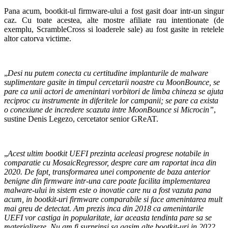
Pana acum, bootkit-ul firmware-ului a fost gasit doar intr-un singur
caz. Cu toate acestea, alte mostre afiliate rau intentionate (de
exemplu, ScrambleCross si loaderele sale) au fost gasite in retelele
altor catorva victime.
„
Desi nu putem conecta cu certitudine implanturile de malware
suplimentare gasite in timpul cercetarii noastre cu MoonBounce, se
pare ca unii actori de amenintari vorbitori de limba chineza se ajuta
reciproc cu instrumente in diferitele lor campanii; se pare ca exista
o conexiune de incredere scazuta intre MoonBounce si Microcin”
,
sustine Denis Legezo, cercetator senior GReAT.
„
Acest ultim
bootkit
UEFI prezinta aceleasi progrese notabile in
comparatie cu MosaicRegressor, despre care am raportat inca din
2020. De fapt, transformarea unei componente de baza anterior
benigne din firmware intr-una care poate facilita implementarea
malware-ului in sistem este o inovatie care nu a fost vazuta pana
acum, in
bootkit
-uri firmware comparabile si face amenintarea mult
mai greu de detectat. Am prezis inca din 2018 ca amenintarile
UEFI vor castiga in popularitate, iar aceasta tendinta pare sa se
materializeze. Nu am fi surprinsi sa gasim alte bootkit-uri in 2022.