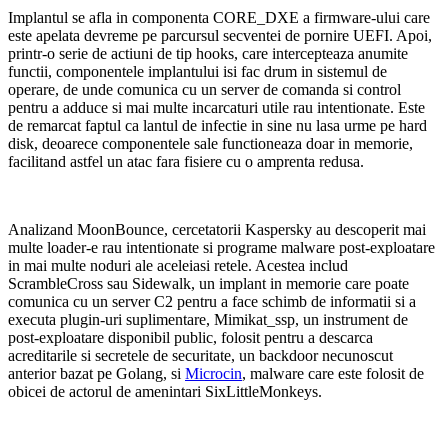
Implantul se afla in componenta CORE_DXE a firmware-ului care
este apelata devreme pe parcursul secventei de pornire UEFI. Apoi,
printr-o serie de actiuni de tip hooks, care intercepteaza anumite
functii, componentele implantului isi fac drum in sistemul de
operare, de unde comunica cu un server de comanda si control
pentru a adduce si mai multe incarcaturi utile rau intentionate. Este
de remarcat faptul ca lantul de infectie in sine nu lasa urme pe hard
disk, deoarece componentele sale functioneaza doar in memorie,
facilitand astfel un atac fara fisiere cu o amprenta redusa.
Analizand MoonBounce, cercetatorii Kaspersky au descoperit mai
multe loader-e rau intentionate si programe malware post-exploatare
in mai multe noduri ale aceleiasi retele. Acestea includ
ScrambleCross sau Sidewalk, un implant in memorie care poate
comunica cu un server C2 pentru a face schimb de informatii si a
executa plugin-uri suplimentare, Mimikat_ssp, un instrument de
post-exploatare disponibil public, folosit pentru a descarca
acreditarile si secretele de securitate, un backdoor necunoscut
anterior bazat pe Golang, si
Microcin
, malware care este folosit de
obicei de actorul de amenintari SixLittleMonkeys.