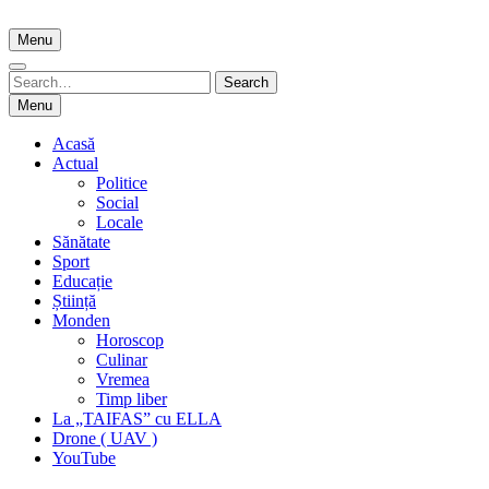
Skip
to
Menu
content
Search
Search
for:
Menu
Acasă
Actual
Politice
Social
Locale
Sănătate
Sport
Educație
Știință
Monden
Horoscop
Culinar
Vremea
Timp liber
La „TAIFAS” cu ELLA
Drone ( UAV )
YouTube