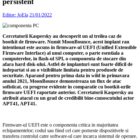
persistent
Editor: JoEla
21/01/2022
Cercetatorii Kaspersky au descoperit un al treilea caz de
bootkit de firmware. Numit MoonBounce, acest implant rau
intentionat este ascuns in firmware-ul UEFI (Unified Extensible
Firmware Interface) al unui computer, o parte esentiala a
computerelor, in flash-ul SPI, o componenta de stocare din
afara hard disk-ului. Astfel de implanturi sunt foarte dificil de
indepartat si au o vizibilitate limitata pentru produsele de
securitate. Aparand pentru prima data in wild in primavara
anului 2021, MoonBounce demonstreaza un flux de atac
sofisticat, cu progrese evidente in comparatie cu bootkit-urile
firmware UEFI raportate anterior. Cercetatorii Kaspersky au
atribuit atacul cu un grad de credibilit bine-cunoscutului actor
APT41, APT41.
Firmware-ul UEFI este o componenta critica in majoritatea
echipamentelor; codul sau fiind cel care porneste dispozitivele si
transfera controlul catre software-ul care incarca sistemul de operare.