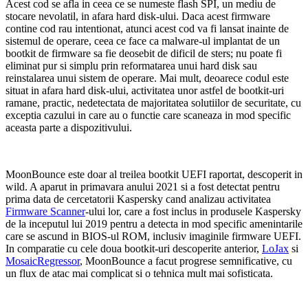
Acest cod se afla in ceea ce se numeste flash SPI, un mediu de
stocare nevolatil, in afara hard disk-ului. Daca acest firmware
contine cod rau intentionat, atunci acest cod va fi lansat inainte de
sistemul de operare, ceea ce face ca malware-ul implantat de un
bootkit de firmware sa fie deosebit de dificil de sters; nu poate fi
eliminat pur si simplu prin reformatarea unui hard disk sau
reinstalarea unui sistem de operare. Mai mult, deoarece codul este
situat in afara hard disk-ului, activitatea unor astfel de bootkit-uri
ramane, practic, nedetectata de majoritatea solutiilor de securitate, cu
exceptia cazului in care au o functie care scaneaza in mod specific
aceasta parte a dispozitivului.
MoonBounce este doar al treilea bootkit UEFI raportat, descoperit in
wild. A aparut in primavara anului 2021 si a fost detectat pentru
prima data de cercetatorii Kaspersky cand analizau activitatea
Firmware Scanner
-ului lor, care a fost inclus in produsele Kaspersky
de la inceputul lui 2019 pentru a detecta in mod specific amenintarile
care se ascund in BIOS-ul ROM, inclusiv imaginile firmware UEFI.
In comparatie cu cele doua bootkit-uri descoperite anterior,
LoJax
si
MosaicRegressor
, MoonBounce a facut progrese semnificative, cu
un flux de atac mai complicat si o tehnica mult mai sofisticata.