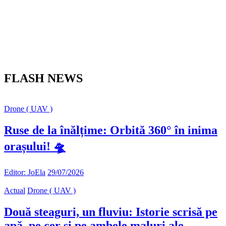
FLASH NEWS
Drone ( UAV )
Ruse de la înălțime: Orbită 360° în inima
orașului! 🛸
Editor: JoEla
29/07/2026
Actual
Drone ( UAV )
Două steaguri, un fluviu: Istorie scrisă pe
apă, pe cer și pe ambele maluri ale