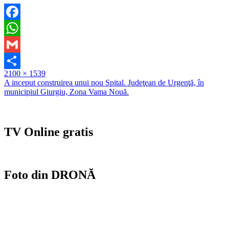
Facebook
WhatsApp
Gmail
Full
2100 × 1539
Partajează
size
Navigare
A inceput construirea unui nou Spital. Judeţean de Urgenţă, în
municipiul Giurgiu, Zona Vama Nouă.
în
articole
TV Online gratis
Foto din DRONĂ