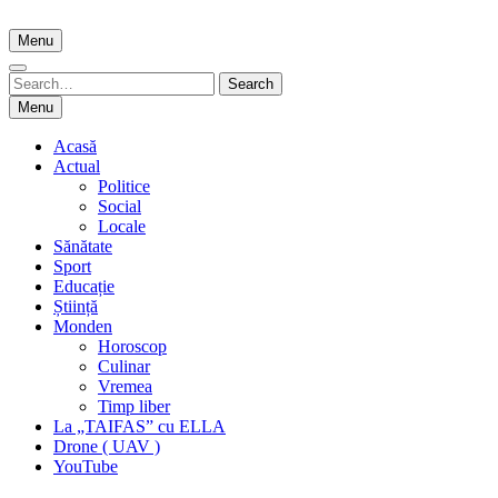
Skip
to
Menu
content
Search
Search
for:
Menu
Acasă
Actual
Politice
Social
Locale
Sănătate
Sport
Educație
Știință
Monden
Horoscop
Culinar
Vremea
Timp liber
La „TAIFAS” cu ELLA
Drone ( UAV )
YouTube