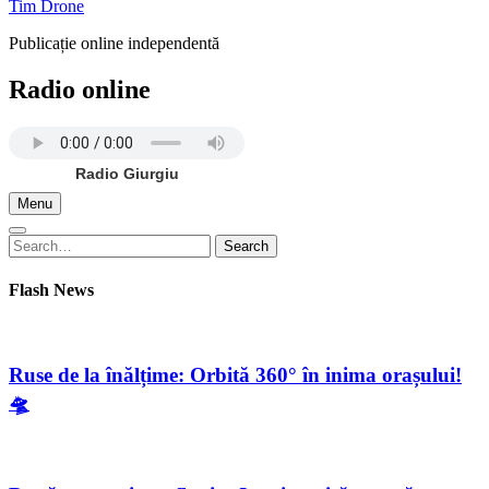
Tim Drone
Publicație online independentă
Radio online
Radio Giurgiu
Menu
Search
Search
for:
Flash News
Ruse de la înălțime: Orbită 360° în inima orașului!
🛸