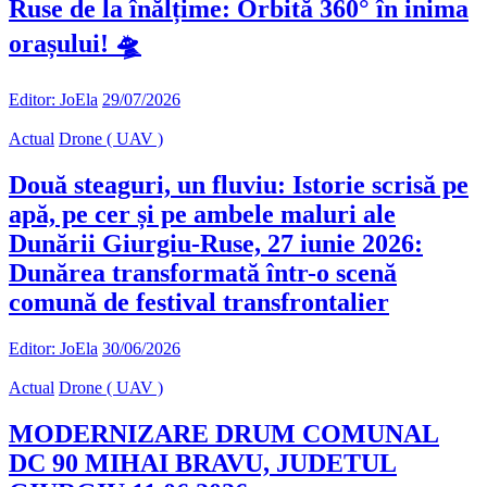
Ruse de la înălțime: Orbită 360° în inima
orașului! 🛸
Editor: JoEla
29/07/2026
Actual
Drone ( UAV )
Două steaguri, un fluviu: Istorie scrisă pe
apă, pe cer și pe ambele maluri ale
Dunării Giurgiu-Ruse, 27 iunie 2026:
Dunărea transformată într-o scenă
comună de festival transfrontalier
Editor: JoEla
30/06/2026
Actual
Drone ( UAV )
MODERNIZARE DRUM COMUNAL
DC 90 MIHAI BRAVU, JUDETUL