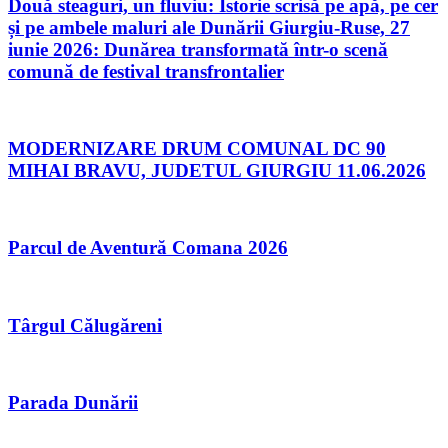
Două steaguri, un fluviu: Istorie scrisă pe apă, pe cer
și pe ambele maluri ale Dunării Giurgiu-Ruse, 27
iunie 2026: Dunărea transformată într-o scenă
comună de festival transfrontalier
MODERNIZARE DRUM COMUNAL DC 90
MIHAI BRAVU, JUDETUL GIURGIU 11.06.2026
Parcul de Aventură Comana 2026
Târgul Călugăreni
Parada Dunării