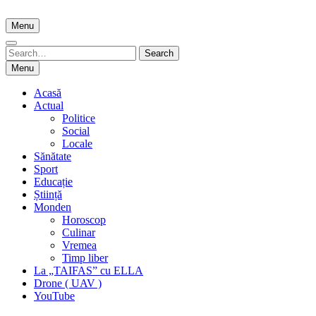
Skip
to
Menu
content
Search
Search
for:
Menu
Acasă
Actual
Politice
Social
Locale
Sănătate
Sport
Educație
Știință
Monden
Horoscop
Culinar
Vremea
Timp liber
La „TAIFAS” cu ELLA
Drone ( UAV )
YouTube