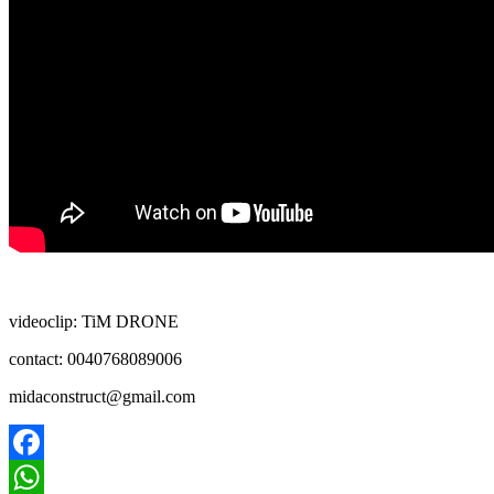
videoclip: TiM DRONE
contact: 0040768089006
midaconstruct@gmail.com
Facebook