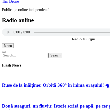
Tim Drone
Publicație online independentă
Radio online
Radio Giurgiu
Menu
Search
Search
for:
Flash News
Ruse de la înălțime: Orbită 360° în inima orașului! 🛸
Două steaguri, un fluviu: Istorie scrisă pe apă, pe c