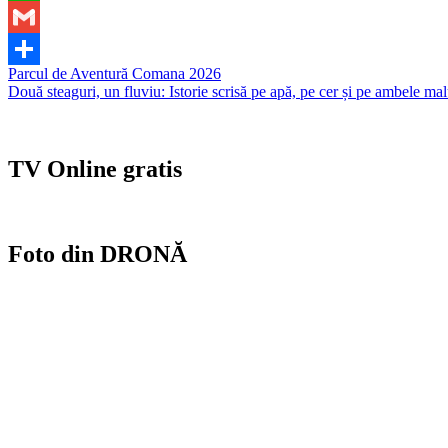
WhatsApp
Gmail
Navigare
Parcul de Aventură Comana 2026
Partajează
Două steaguri, un fluviu: Istorie scrisă pe apă, pe cer și pe ambele m
în
articole
TV Online gratis
Foto din DRONĂ