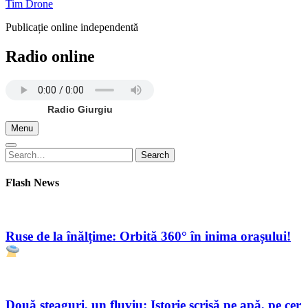
Tim Drone
Publicație online independentă
Radio online
Radio Giurgiu
Menu
Search
Search
for:
Flash News
Ruse de la înălțime: Orbită 360° în inima orașului!
Două steaguri, un fluviu: Istorie scrisă pe apă, pe cer