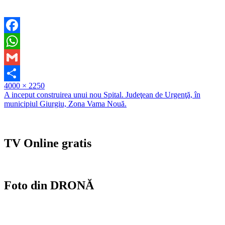
Facebook
WhatsApp
Gmail
Full
4000 × 2250
Partajează
size
Navigare
A inceput construirea unui nou Spital. Judeţean de Urgenţă, în
municipiul Giurgiu, Zona Vama Nouă.
în
articole
TV Online gratis
Foto din DRONĂ