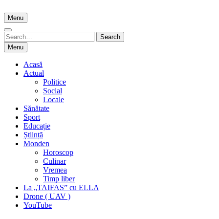
Skip
to
Menu
content
Search
Search
for:
Menu
Acasă
Actual
Politice
Social
Locale
Sănătate
Sport
Educație
Știință
Monden
Horoscop
Culinar
Vremea
Timp liber
La „TAIFAS” cu ELLA
Drone ( UAV )
YouTube