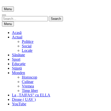
Skip
to
Menu
content
Search
Search
for:
Menu
Acasă
Actual
Politice
Social
Locale
Sănătate
Sport
Educație
Știință
Monden
Horoscop
Culinar
Vremea
Timp liber
La „TAIFAS” cu ELLA
Drone ( UAV )
YouTube