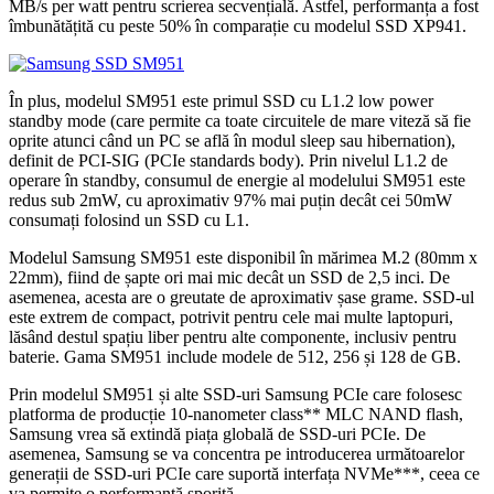
MB/s per watt pentru scrierea secvențială. Astfel, performanța a fost
îmbunătățită cu peste 50% în comparație cu modelul SSD XP941.
În plus, modelul SM951 este primul SSD cu L1.2 low power
standby mode (care permite ca toate circuitele de mare viteză să fie
oprite atunci când un PC se află în modul sleep sau hibernation),
definit de PCI-SIG (PCIe standards body). Prin nivelul L1.2 de
operare în standby, consumul de energie al modelului SM951 este
redus sub 2mW, cu aproximativ 97% mai puțin decât cei 50mW
consumați folosind un SSD cu L1.
Modelul Samsung SM951 este disponibil în mărimea M.2 (80mm x
22mm), fiind de șapte ori mai mic decât un SSD de 2,5 inci. De
asemenea, acesta are o greutate de aproximativ șase grame. SSD-ul
este extrem de compact, potrivit pentru cele mai multe laptopuri,
lăsând destul spațiu liber pentru alte componente, inclusiv pentru
baterie. Gama SM951 include modele de 512, 256 și 128 de GB.
Prin modelul SM951 și alte SSD-uri Samsung PCIe care folosesc
platforma de producție 10-nanometer class** MLC NAND flash,
Samsung vrea să extindă piața globală de SSD-uri PCIe. De
asemenea, Samsung se va concentra pe introducerea următoarelor
generații de SSD-uri PCIe care suportă interfața NVMe***, ceea ce
va permite o performanță sporită.