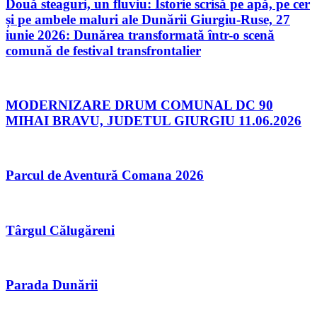
Două steaguri, un fluviu: Istorie scrisă pe apă, pe cer
și pe ambele maluri ale Dunării Giurgiu-Ruse, 27
iunie 2026: Dunărea transformată într-o scenă
comună de festival transfrontalier
MODERNIZARE DRUM COMUNAL DC 90
MIHAI BRAVU, JUDETUL GIURGIU 11.06.2026
Parcul de Aventură Comana 2026
Târgul Călugăreni
Parada Dunării