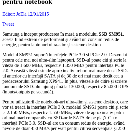
pentru notebook
Editor: JoEla
12/01/2015
Tweet
Samsung a început producerea în masă a modelului
SSD SM951
,
acesta fiind extrem de performant și având un consum redus de
energie, pentru laptopuri ultra-slim și sisteme desktop.
Modelul SM951 suportă interfețele PCIe 3.0 și PCIe 2.0. Dezvoltat
pentru cele mai noi ultra-slim laptopuri, SSD-ul poate citi și scrie la
viteza de 1.600 MB/s, respectiv 1.350 MB/s pentru interfața PCIe
2.0. Această viteză este de aproximativ trei ori mai mare decât SSD-
ul anterior cu interfață SATA și de 30 de ori mai mare decât cea a
predecesorului Samsung XP941. În plus, vitezele de citire și scriere
random ale SSD-ului ajung până la 130.000, respectiv 85.000 IOPS
(inputs/outputs pe secundă).
Pentru utilizatorii de notebook-uri ultra-slim și sisteme desktop, care
vor să treacă la interfața PCIe 3.0, modelul SM951 poate citi și scrie
la 2.150 MB/s, respectiv 1.550 MB/s, viteze de aproximativ patru
ori mai mari comparativ cu SSD-urile SATA de pe piaţă. Cu o
interfață PCIe 3.0, SSD-ul are un consum redus de energie, având
nevoie de doar 450 MB/s per watt pentru citirea secvențială și 250