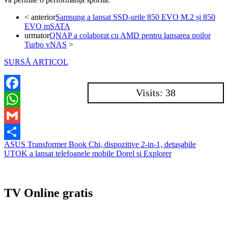
<
anterior
Samsung a lansat SSD-urile 850 EVO M.2 și 850
EVO mSATA
urmator
QNAP a colaborat cu AMD pentru lansarea noilor
Turbo vNAS
>
SURSĂ ARTICOL
Visits: 38
Facebook
WhatsApp
Gmail
Navigare
ASUS Transformer Book Chi, dispozitive 2-in-1, detașabile
Partajează
UTOK a lansat telefoanele mobile Dorel si Explorer
în
articole
TV Online gratis