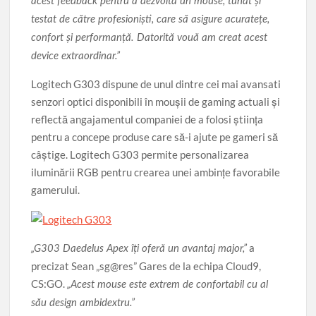
acest feedback pentru a dezvolta un mouse, tunat şi
testat de către profesionişti, care să asigure acurateţe,
confort şi performanţă. Datorită vouă am creat acest
device extraordinar.”
Logitech G303 dispune de unul dintre cei mai avansati
senzori optici disponibili în mouşii de gaming actuali şi
reflectă angajamentul companiei de a folosi ştiinţa
pentru a concepe produse care să-i ajute pe gameri să
câştige. Logitech G303 permite personalizarea
iluminării RGB pentru crearea unei ambinţe favorabile
gamerului.
a
„G303 Daedelus Apex îţi oferă un avantaj major,”
precizat Sean „sg@res” Gares de la echipa Cloud9,
CS:GO.
„Acest mouse este extrem de confortabil cu al
său design ambidextru.”