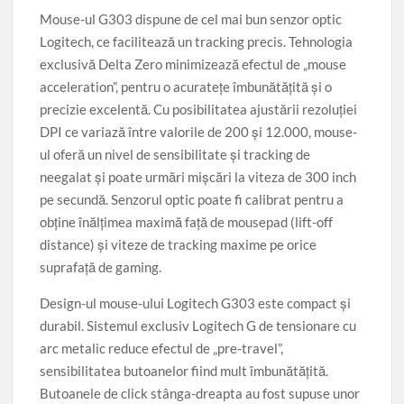
Mouse-ul G303 dispune de cel mai bun senzor optic
Logitech, ce facilitează un tracking precis. Tehnologia
exclusivă Delta Zero minimizează efectul de „mouse
acceleration”, pentru o acurateţe îmbunătăţită şi o
precizie excelentă. Cu posibilitatea ajustării rezoluţiei
DPI ce variază între valorile de 200 şi 12.000, mouse-
ul oferă un nivel de sensibilitate şi tracking de
neegalat şi poate urmări mişcări la viteza de 300 inch
pe secundă. Senzorul optic poate fi calibrat pentru a
obţine înălţimea maximă faţă de mousepad (lift-off
distance) şi viteze de tracking maxime pe orice
suprafaţă de gaming.
Design-ul mouse-ului Logitech G303 este compact şi
durabil. Sistemul exclusiv Logitech G de tensionare cu
arc metalic reduce efectul de „pre-travel”,
sensibilitatea butoanelor fiind mult îmbunătăţită.
Butoanele de click stânga-dreapta au fost supuse unor