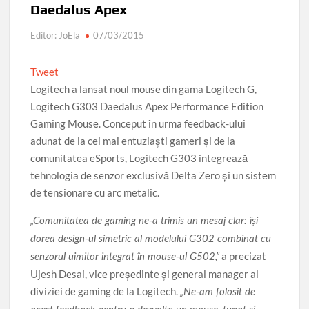
Parcul de Aventură Comana 2026
Târgul Călugăreni
Daedalus Apex
Parada Dunării
Centura ocolitoare Giurgiu 25.03.2026
Editor: JoEla
07/03/2015
Lucrările de modernizare a infrastructurii rutiere din
municipiu
Tweet
Logitech a lansat noul mouse din gama Logitech G,
AVERTIZARE: Actualizați de urgență aplicațiile de tip
Logitech G303 Daedalus Apex Performance Edition
browser bazate pe Chromium
Gaming Mouse. Conceput în urma feedback-ului
Povestea calendarului si Castelul de lut 2025
adunat de la cei mai entuziaşti gameri şi de la
comunitatea eSports, Logitech G303 integrează
tehnologia de senzor exclusivă Delta Zero şi un sistem
de tensionare cu arc metalic.
„Comunitatea de gaming ne-a trimis un mesaj clar: îşi
dorea design-ul simetric al modelului G302 combinat cu
a precizat
senzorul uimitor integrat în mouse-ul G502,”
Ujesh Desai, vice preşedinte şi general manager al
diviziei de gaming de la Logitech.
„Ne-am folosit de