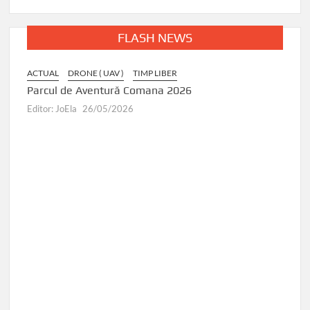
FLASH NEWS
ACTUAL
DRONE ( UAV )
TIMP LIBER
ACTUA
I
Parcul de Aventură Comana 2026
Târgu
Editor: JoEla
26/05/2026
Editor