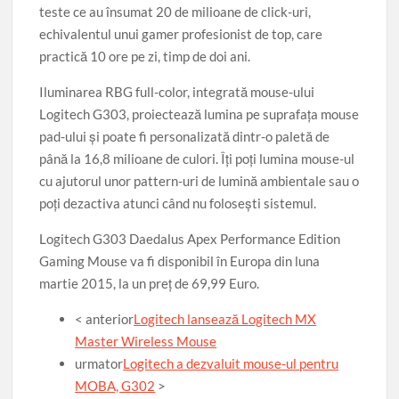
teste ce au însumat 20 de milioane de click-uri,
echivalentul unui gamer profesionist de top, care
practică 10 ore pe zi, timp de doi ani.
Iluminarea RBG full-color, integrată mouse-ului
Logitech G303, proiectează lumina pe suprafaţa mouse
pad-ului şi poate fi personalizată dintr-o paletă de
până la 16,8 milioane de culori. Îţi poţi lumina mouse-ul
cu ajutorul unor pattern-uri de lumină ambientale sau o
poţi dezactiva atunci când nu foloseşti sistemul.
Logitech G303 Daedalus Apex Performance Edition
Gaming Mouse va fi disponibil în Europa din luna
martie 2015, la un preţ de 69,99 Euro.
<
anterior
Logitech lansează Logitech MX
Master Wireless Mouse
urmator
Logitech a dezvaluit mouse-ul pentru
MOBA, G302
>