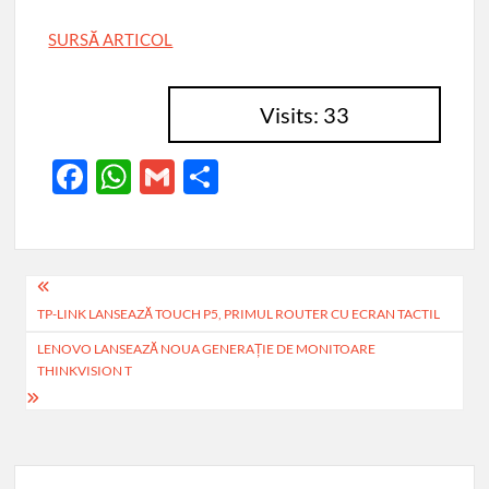
SURSĂ ARTICOL
Visits: 33
F
W
G
P
ac
h
m
ar
e
at
ail
ta
b
s
je
Navigare
o
A
az
TP-LINK LANSEAZĂ TOUCH P5, PRIMUL ROUTER CU ECRAN TACTIL
în
o
p
ă
LENOVO LANSEAZĂ NOUA GENERAȚIE DE MONITOARE
articole
THINKVISION T
k
p