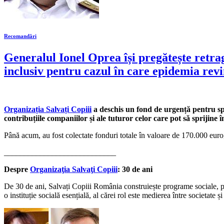
Recomandări
Generalul Ionel Oprea își pregătește retr
inclusiv pentru cazul în care epidemia rev
Organizația Salvați Copiii
a deschis un fond de urgență pentru sp
contribuțiile companiilor și ale tuturor celor care pot să sprijine
Până acum, au fost colectate fonduri totale în valoare de 170.000 eur
____________________________
Despre
Organizaţia Salvaţi Copiii
: 30 de ani
De 30 de ani, Salvați Copiii România construiește programe sociale, poli
o instituție socială esențială, al cărei rol este medierea între societate ș