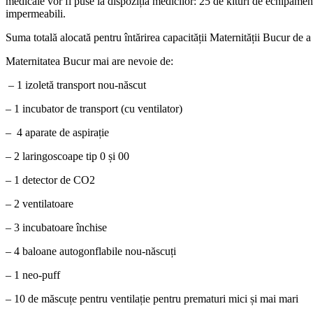
medicale vor fi puse la dispoziția medicilor: 25 de kituri de echipamen
impermeabili.
Suma totală alocată pentru întărirea capacității Maternității Bucur d
Maternitatea Bucur mai are nevoie de:
– 1 izoletă transport nou-născut
– 1 incubator de transport (cu ventilator)
– 4 aparate de aspirație
– 2 laringoscoape tip 0 și 00
– 1 detector de CO2
– 2 ventilatoare
– 3 incubatoare închise
– 4 baloane autogonflabile nou-născuți
– 1 neo-puff
– 10 de măscuțe pentru ventilație pentru prematuri mici și mai mari