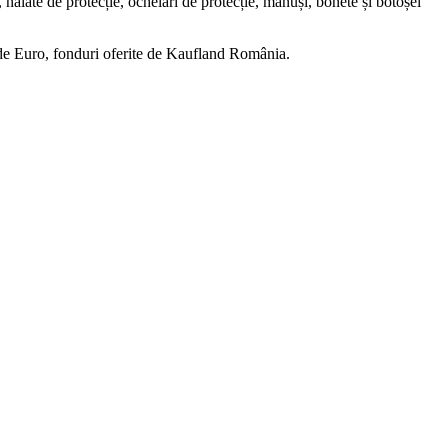
halate de protecție, ochelari de protecție, mănuși, bonete și botoșei
50 de Euro, fonduri oferite de Kaufland România.