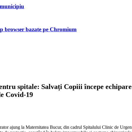
n municipiu
tip browser bazate pe Chromium
ntru spitale: Salvați Copiii începe echipar
de Covid-19
irator ajung la Maternitatea Bucur, din cadrul Spitalului Clinic de Urgen