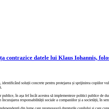
contrazice datele lui Klaus Iohannis, folo
e, identificând soluții concrete pentru protejarea și sprijinirea copiilor vu
ui.
r publice, în așa fel încât acestea să implementeze politici publice de du
n încurajarea responsabilității sociale a companiilor și a societății, în sen
independentă din lume care promovează drepturile copilului şi care cup