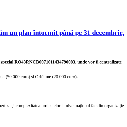
săm un plan întocmit până pe 31 decembrie,
ntul special RO43RNCB0071011434790083, unde vor fi centralizate
nia (50.000 euro) și Oriflame (20.000 euro)
.
rtiza și complexitatea proiectelor la nivel național fac din organizație