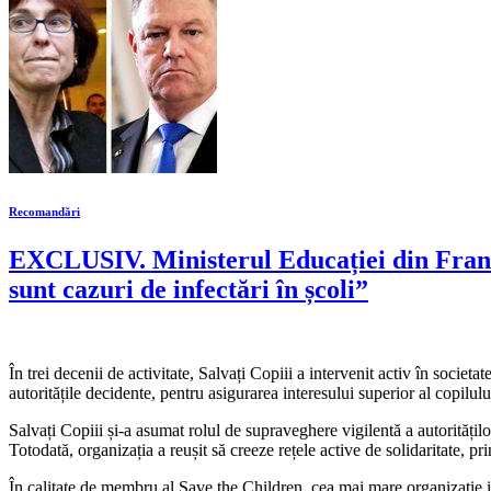
Recomandări
EXCLUSIV. Ministerul Educației din Franța 
sunt cazuri de infectări în școli”
În trei decenii de activitate, Salvați Copiii a intervenit activ în societat
autoritățile decidente, pentru asigurarea interesului superior al copilul
Salvați Copiii și-a asumat rolul de supraveghere vigilentă a autoritățilo
Totodată, organizația a reușit să creeze rețele active de solidaritate, pri
În calitate de membru al Save the Children, cea mai mare organizaţie 