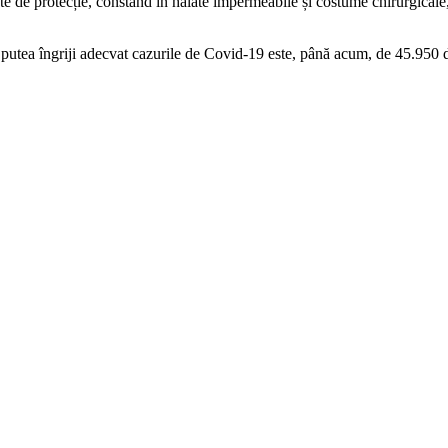
te de protecție, constând în halate impermeabile și costume chirurgicale, 
e a putea îngriji adecvat cazurile de Covid-19 este, până acum, de 45.9