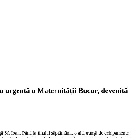
ea urgentă a Maternității Bucur, devenită
ță Sf. Ioan. Până la finalul săptămânii, o altă tranșă de echipamente