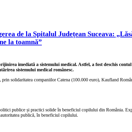
agerea de la Spitalul Județean Suceava: „Lă
ine la toamnă”
rijinirea imediată a sistemului medical. Astfel, a fost deschis co
 întărirea sistemului medical românesc.
o, prin solidaritatea companiilor Catena (100.000 euro), Kaufland Româ
tici publice și practici solide în beneficiul copilului din România. Expe
i autoritatea publică, în beneficiul copilului.