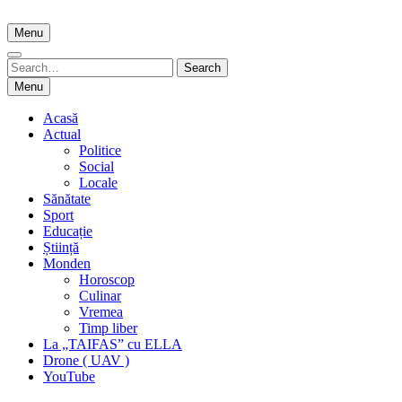
Skip
to
Menu
content
Search
Search
for:
Menu
Acasă
Actual
Politice
Social
Locale
Sănătate
Sport
Educație
Știință
Monden
Horoscop
Culinar
Vremea
Timp liber
La „TAIFAS” cu ELLA
Drone ( UAV )
YouTube