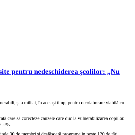
site pentru nedeschiderea școlilor: „Nu
lnerabili, și a militat, în același timp, pentru o colaborare viabilă cu
rată care să corecteze cauzele care duc la vulnerabilizarea copiilor.
s larg.
rinde 30 de membri şi desfăşoară programe în peste 120 de ţări,