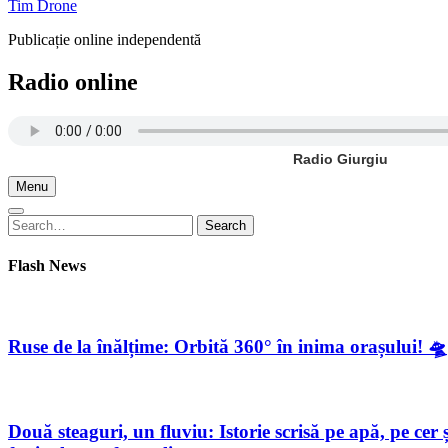
Tim Drone
Publicație online independentă
Radio online
Radio Giurgiu
Menu
Search
Search
for:
Flash News
Ruse de la înălțime: Orbită 360° în inima orașului! 🛸
Două steaguri, un fluviu: Istorie scrisă pe apă, pe c