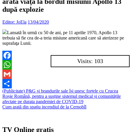
arată viaţa la bordul misiunii Apollo 13
după explozie
Editor: JoEla
13/04/2020
Lansată în urmă cu 50 de ani, pe 11 aprilie 1970, Apollo 13
trebuia să fie cea de-a treia misiune americană care să aterizeze pe
suprafaţa Lunii.
Visits: 103
Facebook
WhatsApp
Gmail
Navigare
(Publicitate) P&G și brandurile sale își unesc forțele cu Crucea
Partajează
Roșie Română, pentru a susține sistemul medical și comunitățile
în
afectate pe durata pandemiei de COVID-19
articole
Cum arată din spaţiu incendiul de la Cernobîl
TV Online gratis