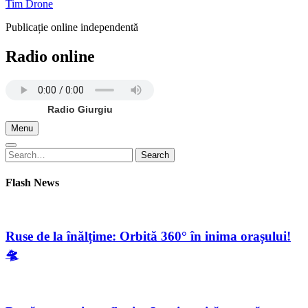
Tim Drone
Publicație online independentă
Radio online
Radio Giurgiu
Menu
Search
Search
for:
Flash News
Ruse de la înălțime: Orbită 360° în inima orașului!
🛸