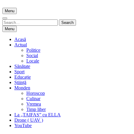
Skip
to
Menu
content
Search
Search
for:
Menu
Acasă
Actual
Politice
Social
Locale
Sănătate
Sport
Educație
Știință
Monden
Horoscop
Culinar
Vremea
Timp liber
La „TAIFAS” cu ELLA
Drone ( UAV )
YouTube