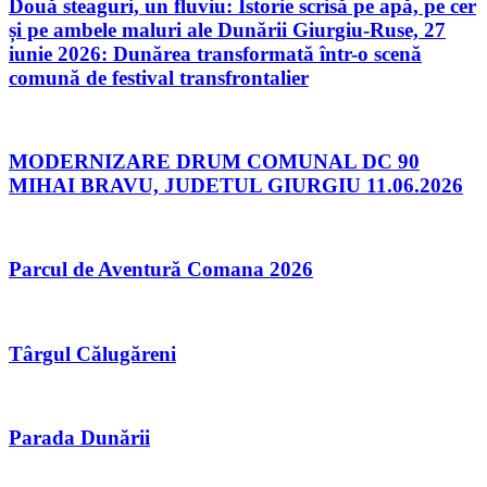
Două steaguri, un fluviu: Istorie scrisă pe apă, pe cer
și pe ambele maluri ale Dunării Giurgiu-Ruse, 27
iunie 2026: Dunărea transformată într-o scenă
comună de festival transfrontalier
MODERNIZARE DRUM COMUNAL DC 90
MIHAI BRAVU, JUDETUL GIURGIU 11.06.2026
Parcul de Aventură Comana 2026
Târgul Călugăreni
Parada Dunării