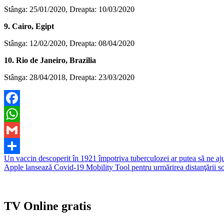
Stânga: 25/01/2020, Dreapta: 10/03/2020
9. Cairo, Egipt
Stânga: 12/02/2020, Dreapta: 08/04/2020
10. Rio de Janeiro, Brazilia
Stânga: 28/04/2018, Dreapta: 23/03/2020
Facebook
WhatsApp
Gmail
Navigare
Un vaccin descoperit în 1921 împotriva tuberculozei ar putea să ne aju
Partajează
Apple lansează Covid-19 Mobility Tool pentru urmărirea distanţării soc
în
articole
TV Online gratis