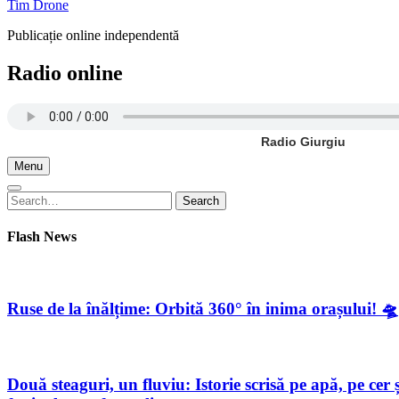
Tim Drone
Publicație online independentă
Radio online
Radio Giurgiu
Menu
Search
Search
for:
Flash News
Ruse de la înălțime: Orbită 360° în inima orașului! 🛸
Două steaguri, un fluviu: Istorie scrisă pe apă, pe c