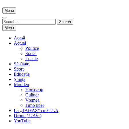
Skip
to
Menu
content
Search
Search
for:
Menu
Acasă
Actual
Politice
Social
Locale
Sănătate
Sport
Educație
Știință
Monden
Horoscop
Culinar
Vremea
Timp liber
La „TAIFAS” cu ELLA
Drone ( UAV )
YouTube