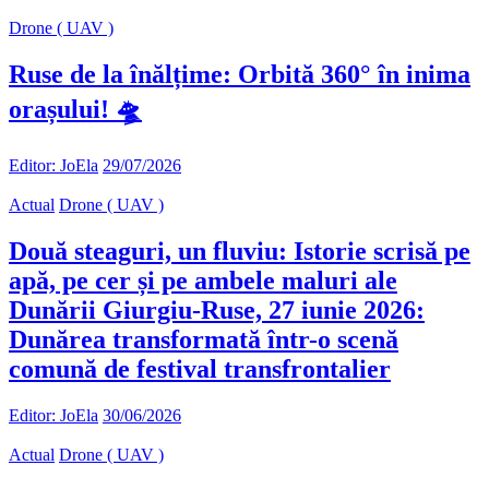
Drone ( UAV )
Ruse de la înălțime: Orbită 360° în inima
orașului! 🛸
Editor: JoEla
29/07/2026
Actual
Drone ( UAV )
Două steaguri, un fluviu: Istorie scrisă pe
apă, pe cer și pe ambele maluri ale
Dunării Giurgiu-Ruse, 27 iunie 2026:
Dunărea transformată într-o scenă
comună de festival transfrontalier
Editor: JoEla
30/06/2026
Actual
Drone ( UAV )