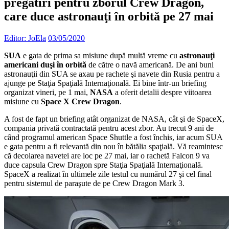
pregătiri pentru zborul Crew Dragon,
care duce astronauţi în orbită pe 27 mai
Editor: JoEla
03/05/2020
SUA
e gata de prima sa misiune după multă vreme cu
astronauţi
americani duşi în orbită
de către o navă americană. De ani buni
astronauţii din SUA se axau pe rachete şi navete din Rusia pentru a
ajunge pe Staţia Spaţială Internaţională. Ei bine într-un briefing
organizat vineri, pe 1 mai,
NASA
a oferit detalii despre viitoarea
misiune cu
Space X Crew Dragon
.
A fost de fapt un briefing atât organizat de NASA, cât şi de SpaceX,
compania privată contractată pentru acest zbor. Au trecut 9 ani de
când programul american Space Shuttle a fost închis, iar acum SUA
e gata pentru a fi relevantă din nou în bătălia spaţială. Vă reamintesc
că decolarea navetei are loc pe 27 mai, iar o rachetă Falcon 9 va
duce capsula Crew Dragon spre Staţia Spaţială Internaţională.
SpaceX a realizat în ultimele zile testul cu numărul 27 şi cel final
pentru sistemul de paraşute de pe Crew Dragon Mark 3.