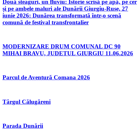
Două steaguri, un fluviu: Istorie scrisă pe apă, pe cer
și pe ambele maluri ale Dunării Giurgiu-Ruse, 27
iunie 2026: Dunărea transformată într-o scenă
comună de festival transfrontalier
MODERNIZARE DRUM COMUNAL DC 90
MIHAI BRAVU, JUDETUL GIURGIU 11.06.2026
Parcul de Aventură Comana 2026
Târgul Călugăreni
Parada Dunării