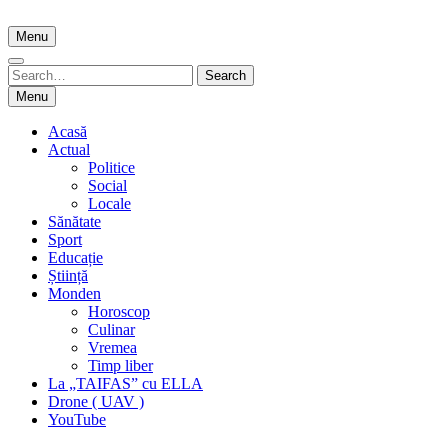
Skip
to
Menu
content
Search
Search
for:
Menu
Acasă
Actual
Politice
Social
Locale
Sănătate
Sport
Educație
Știință
Monden
Horoscop
Culinar
Vremea
Timp liber
La „TAIFAS” cu ELLA
Drone ( UAV )
YouTube