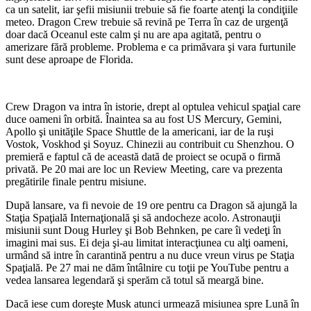
ca un satelit, iar şefii misiunii trebuie să fie foarte atenţi la condiţiile
meteo. Dragon Crew trebuie să revină pe Terra în caz de urgenţă
doar dacă Oceanul este calm şi nu are apa agitată, pentru o
amerizare fără probleme. Problema e ca primăvara şi vara furtunile
sunt dese aproape de Florida.
Crew Dragon va intra în istorie, drept al optulea vehicul spaţial care
duce oameni în orbită. Înaintea sa au fost US Mercury, Gemini,
Apollo şi unităţile Space Shuttle de la americani, iar de la ruşi
Vostok, Voskhod şi Soyuz. Chinezii au contribuit cu Shenzhou. O
premieră e faptul că de această dată de proiect se ocupă o firmă
privată. Pe 20 mai are loc un Review Meeting, care va prezenta
pregătirile finale pentru misiune.
După lansare, va fi nevoie de 19 ore pentru ca Dragon să ajungă la
Staţia Spaţială Internaţională şi să andocheze acolo. Astronauţii
misiunii sunt Doug Hurley şi Bob Behnken, pe care îi vedeţi în
imagini mai sus. Ei deja şi-au limitat interacţiunea cu alţi oameni,
urmând să intre în carantină pentru a nu duce vreun virus pe Staţia
Spaţială. Pe 27 mai ne dăm întâlnire cu toţii pe YouTube pentru a
vedea lansarea legendară şi sperăm că totul să meargă bine.
Dacă iese cum doreşte Musk atunci urmează misiunea spre Lună în