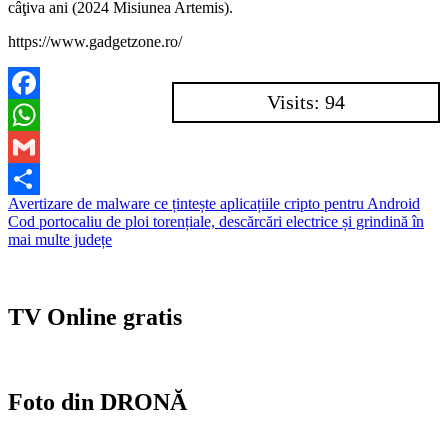
câţiva ani (2024 Misiunea Artemis).
https://www.gadgetzone.ro/
Visits: 94
Facebook
WhatsApp
Gmail
Navigare
Avertizare de malware ce țintește aplicațiile cripto pentru Android
Partajează
Cod portocaliu de ploi torențiale, descărcări electrice și grindină în
în
mai multe județe
articole
TV Online gratis
Foto din DRONĂ