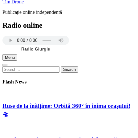
Tim Drone
Publicație online independentă
Radio online
Radio Giurgiu
Menu
Search
Search
for:
Flash News
Ruse de la înălțime: Orbită 360° în inima orașului!
🛸