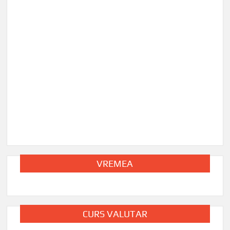
ACTUA
Târgu
Editor
VREMEA
CURS VALUTAR