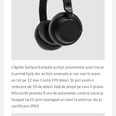
Căştile Surface Earbuds au fost prezentate anul trecut
în primă fază, dar au fost amânate şi vor sosi în acest
an tot pe 12 mai. Costă 199 dolari. Şi aici avem o
reducere de 50 de dolari, faţă de preţul pe care îl ştiam.
Microsoft promite 8 ore de autonomie, control vocal şi
început tactil, prin touchpad-uri mari la exterior. Au şi
certificare IPX4.