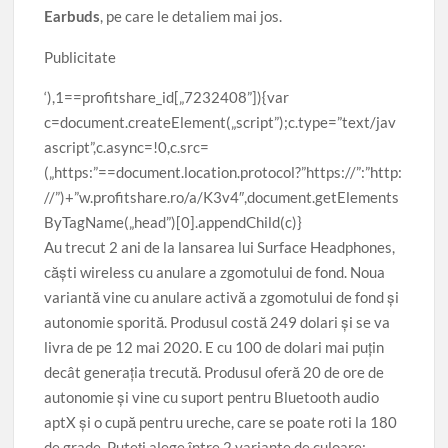
, pe care le detaliem mai jos.
Earbuds
Publicitate
‘),1==profitshare_id[„7232408”]){var
c=document.createElement(„script”);c.type=”text/jav
ascript”,c.async=!0,c.src=
(„https:”==document.location.protocol?”https://”:”http:
//”)+”w.profitshare.ro/a/K3v4″,document.getElements
ByTagName(„head”)[0].appendChild(c)}
Au trecut 2 ani de la lansarea lui Surface Headphones,
căşti wireless cu anulare a zgomotului de fond. Noua
variantă vine cu anulare activă a zgomotului de fond şi
autonomie sporită. Produsul costă 249 dolari şi se va
livra de pe 12 mai 2020. E cu 100 de dolari mai puţin
decât generaţia trecută. Produsul oferă 20 de ore de
autonomie şi vine cu suport pentru Bluetooth audio
aptX şi o cupă pentru ureche, care se poate roti la 180
de grade. Puteţi alege între 2 variante de culoare: