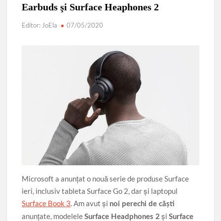
Parcul de Aventură Comana 2026
Târgul Călugăreni
Earbuds şi Surface Heaphones 2
Parada Dunării
Centura ocolitoare Giurgiu 25.03.2026
Editor: JoEla
07/05/2020
Lucrările de modernizare a infrastructurii rutiere din
municipiu
AVERTIZARE: Actualizați de urgență aplicațiile de tip
browser bazate pe Chromium
Povestea calendarului si Castelul de lut 2025
Microsoft a anunţat o nouă serie de produse Surface
ieri, inclusiv tableta Surface Go 2, dar şi laptopul
Surface Book 3
. Am avut şi
noi perechi de căşti
anunţate, modelele
şi
Surface Headphones 2
Surface