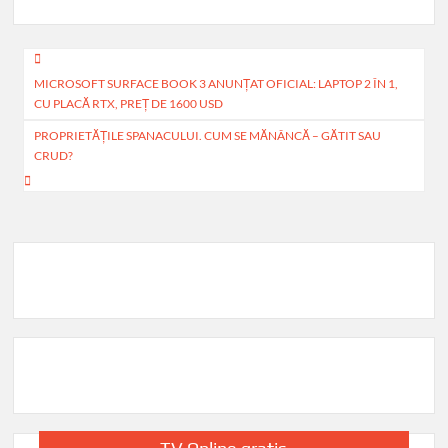
e
at
ail
ta
b
s
je
Navigare
o
A
az
MICROSOFT SURFACE BOOK 3 ANUNŢAT OFICIAL: LAPTOP 2 ÎN 1,
în
CU PLACĂ RTX, PREŢ DE 1600 USD
o
p
ă
articole
PROPRIETĂȚILE SPANACULUI. CUM SE MĂNÂNCĂ – GĂTIT SAU
k
p
CRUD?