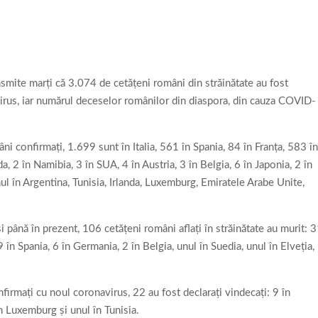
mite marţi că 3.074 de cetăţeni români din străinătate au fost
avirus, iar numărul deceselor românilor din diaspora, din cauza COVID-
ni confirmaţi, 1.699 sunt în Italia, 561 în Spania, 84 în Franţa, 583 î
, 2 în Namibia, 3 în SUA, 4 în Austria, 3 în Belgia, 6 în Japonia, 2 în
unul în Argentina, Tunisia, Irlanda, Luxemburg, Emiratele Arabe Unite,
până în prezent, 106 cetăţeni români aflaţi în străinătate au murit: 
 9 în Spania, 6 în Germania, 2 în Belgia, unul în Suedia, unul în Elveţia,
firmaţi cu noul coronavirus, 22 au fost declaraţi vindecaţi: 9 în
ACTUAL
DRONE ( UAV )
ACTUAL
DRONE ( UAV )
ACT
în Luxemburg şi unul în Tunisia.