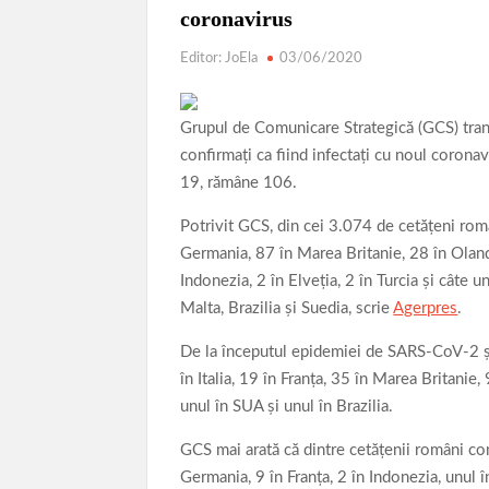
coronavirus
Editor: JoEla
03/06/2020
Grupul de Comunicare Strategică (GCS) trans
confirmaţi ca fiind infectaţi cu noul coron
19, rămâne 106.
Potrivit GCS, din cei 3.074 de cetăţeni româ
Germania, 87 în Marea Britanie, 28 în Olanda
Indonezia, 2 în Elveţia, 2 în Turcia şi câte 
Malta, Brazilia şi Suedia, scrie
Agerpres
.
De la începutul epidemiei de SARS-CoV-2 şi 
în Italia, 19 în Franţa, 35 în Marea Britanie,
unul în SUA şi unul în Brazilia.
GCS mai arată că dintre cetăţenii români con
ACTUAL
DRONE ( UAV )
DRONE ( UAV )
Germania, 9 în Franţa, 2 în Indonezia, unul 