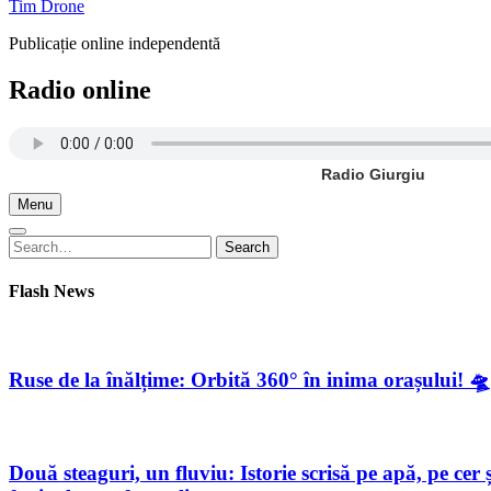
Tim Drone
Publicație online independentă
Radio online
Radio Giurgiu
Menu
Search
Search
for:
Flash News
Ruse de la înălțime: Orbită 360° în inima orașului! 🛸
Două steaguri, un fluviu: Istorie scrisă pe apă, pe c