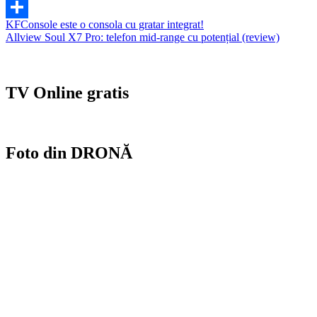
Gmail
Navigare
KFConsole este o consola cu gratar integrat!
Partajează
Allview Soul X7 Pro: telefon mid-range cu potențial (review)
în
articole
TV Online gratis
Foto din DRONĂ