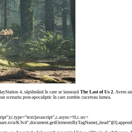
layStation 4, săptămână în care se lansează
The Last of Us 2
. Avem aic
tr-un scenariu post-apocaliptic în care zombie cucereau lumea.
pt”);c.type=”text/javascript”,c.async=!0,c.src=
ofitshare.ro/a/K3v4″,document.getElementsByTagName(„head”)[0].append