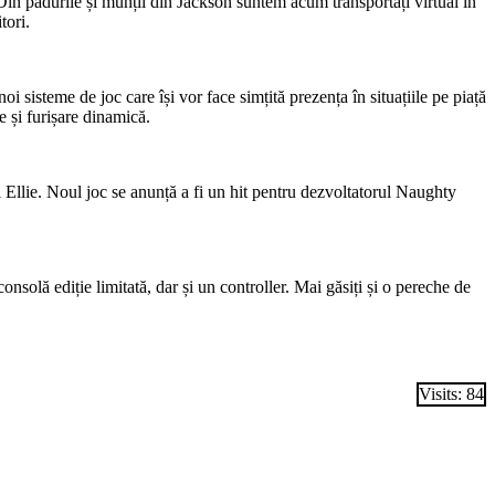
Din pădurile și munții din Jackson suntem acum transportați virtual în
tori.
i sisteme de joc care își vor face simțită prezența în situațiile pe piață
e și furișare dinamică.
lui Ellie. Noul joc se anunță a fi un hit pentru dezvoltatorul Naughty
onsolă ediție limitată, dar și un controller. Mai găsiți și o pereche de
Visits: 84