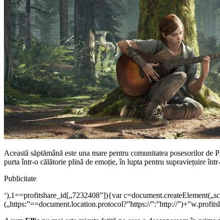
Această săptămână este una mare pentru comunitatea posesorilor de P
purta într-o călătorie plină de emoție, în lupta pentru supraviețuire în
Publicitate
‘),1==profitshare_id[„7232408”]){var c=document.createElement(„scri
(„https:”==document.location.protocol?”https://”:”http://”)+”w.pr