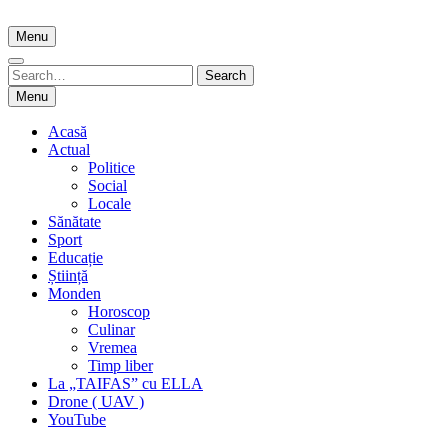
Skip
to
Menu
content
Search
Search
for:
Menu
Acasă
Actual
Politice
Social
Locale
Sănătate
Sport
Educație
Știință
Monden
Horoscop
Culinar
Vremea
Timp liber
La „TAIFAS” cu ELLA
Drone ( UAV )
YouTube