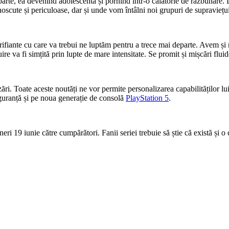
arte, ea devenind adolescentă și pornind într-o călătorie de răzbunare. 
oscute și periculoase, dar și unde vom întâlni noi grupuri de supraviețui
ifiante cu care va trebui ne luptăm pentru a trece mai departe. Avem și no
re va fi simțită prin lupte de mare intensitate. Se promit și mișcări fluid
lizări. Toate aceste noutăți ne vor permite personalizarea capabilităților 
siguranță și pe noua generație de consolă
PlayStation 5
.
i 19 iunie către cumpărători. Fanii seriei trebuie să știe că există și o c