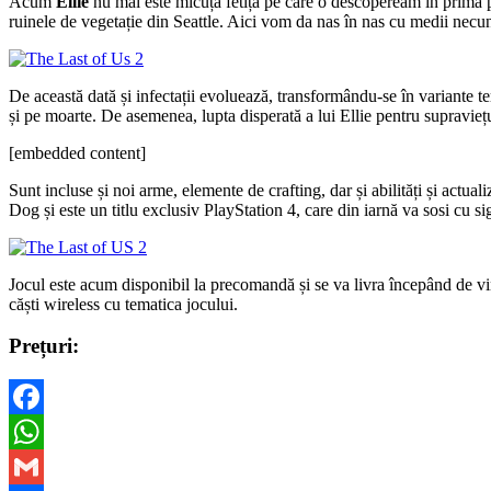
Acum
Ellie
nu mai este micuța fetiță pe care o descopeream în prima p
ruinele de vegetație din Seattle. Aici vom da nas în nas cu medii necun
De această dată și infectații evoluează, transformându-se în variante ter
și pe moarte. De asemenea, lupta disperată a lui Ellie pentru supraviețui
[embedded content]
Sunt incluse și noi arme, elemente de crafting, dar și abilități și actua
Dog și este un titlu exclusiv PlayStation 4, care din iarnă va sosi cu 
Jocul este acum disponibil la precomandă și se va livra începând de viner
căști wireless cu tematica jocului.
Prețuri:
Facebook
WhatsApp