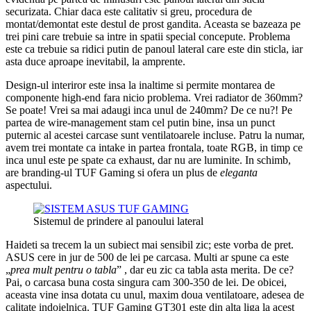
securizata. Chiar daca este calitativ si greu, procedura de
montat/demontat este destul de prost gandita. Aceasta se bazeaza pe
trei pini care trebuie sa intre in spatii special concepute. Problema
este ca trebuie sa ridici putin de panoul lateral care este din sticla, iar
asta duce aproape inevitabil, la amprente.
Design-ul interiror este insa la inaltime si permite montarea de
componente high-end fara nicio problema. Vrei radiator de 360mm?
Se poate! Vrei sa mai adaugi inca unul de 240mm? De ce nu?! Pe
partea de wire-management stam cel putin bine, insa un punct
puternic al acestei carcase sunt ventilatoarele incluse. Patru la numar,
avem trei montate ca intake in partea frontala, toate RGB, in timp ce
inca unul este pe spate ca exhaust, dar nu are luminite. In schimb,
are branding-ul TUF Gaming si ofera un plus de
eleganta
aspectului.
Sistemul de prindere al panoului lateral
Haideti sa trecem la un subiect mai sensibil zic; este vorba de pret.
ASUS cere in jur de 500 de lei pe carcasa. Multi ar spune ca este
„
prea mult pentru o tabla
” , dar eu zic ca tabla asta merita. De ce?
Pai, o carcasa buna costa singura cam 300-350 de lei. De obicei,
aceasta vine insa dotata cu unul, maxim doua ventilatoare, adesea de
calitate indoielnica. TUF Gaming GT301 este din alta liga la acest