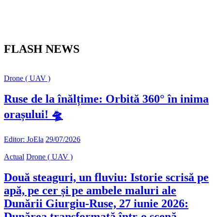
FLASH NEWS
Drone ( UAV )
Ruse de la înălțime: Orbită 360° în inima
orașului! 🛸
Editor: JoEla
29/07/2026
Actual
Drone ( UAV )
Două steaguri, un fluviu: Istorie scrisă pe
apă, pe cer și pe ambele maluri ale
Dunării Giurgiu-Ruse, 27 iunie 2026:
Dunărea transformată într-o scenă