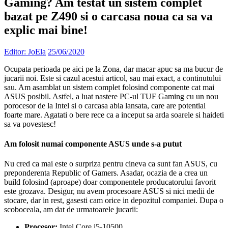
Gaming? Am testat un sistem complet
bazat pe Z490 si o carcasa noua ca sa va
explic mai bine!
Editor: JoEla
25/06/2020
Ocupata perioada pe aici pe la Zona, dar macar apuc sa ma bucur de
jucarii noi. Este si cazul acestui articol, sau mai exact, a continutului
sau. Am asamblat un sistem complet folosind componente cat mai
ASUS posibil. Astfel, a luat nastere PC-ul TUF Gaming cu un nou
porocesor de la Intel si o carcasa abia lansata, care are potential
foarte mare. Agatati o bere rece ca a inceput sa arda soarele si haideti
sa va povestesc!
Am folosit numai componente ASUS unde s-a putut
Nu cred ca mai este o surpriza pentru cineva ca sunt fan ASUS, cu
preponderenta Republic of Gamers. Asadar, ocazia de a crea un
build folosind (aproape) doar componentele producatorului favorit
este grozava. Desigur, nu avem procesoare ASUS si nici medii de
stocare, dar in rest, gasesti cam orice in depozitul companiei. Dupa o
scoboceala, am dat de urmatoarele jucarii:
Procesor:
Intel Core i5-10500