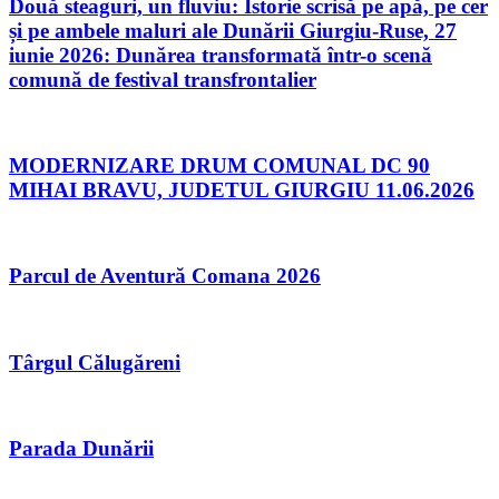
Două steaguri, un fluviu: Istorie scrisă pe apă, pe cer
și pe ambele maluri ale Dunării Giurgiu-Ruse, 27
iunie 2026: Dunărea transformată într-o scenă
comună de festival transfrontalier
MODERNIZARE DRUM COMUNAL DC 90
MIHAI BRAVU, JUDETUL GIURGIU 11.06.2026
Parcul de Aventură Comana 2026
Târgul Călugăreni
Parada Dunării