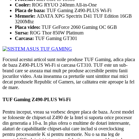
Cooler:
ROG RYUO 240mm All-in-One
Placa de baza:
TUF Gaming Z490-PLUS Wi-Fi
Memorie:
ADATA XPG Spectrix D41 TUF Edition 16GB
3200Mhz
Placa video:
TUF GeForce 2060 Gaming OC 6GB
Sursa:
ROG Thor 850W Platinum
Carcasa:
TUF Gaming GT301
Focusul acestui articol sunt noile produse TUF Gaming, adica placa
de baza Z490-PLUS Wi-Fi si carcasa GT310. TUF este un sub-
brand care se axeaza mai mult pe produse accesibile pentru fanii
jocurilor video. Asta inseamna ca preturile sunt simtitor mai mici
decat produsele Republic of Gamers, iar calitatea este aproape la fel
de mare.
TUF Gaming Z490-PLUS Wi-Fi
Pentru inceput, vreau sa vorbesc despre placa de baza. Acest model
se foloseste de chipset-ul Z490 de la Intel si suporta orice procesor
din generatia a 10-a. In plus ofera o multime de dotari interesante,
alaturi de capabilitatile chipset-ului care includ si overclocking
pentru procesoarele K si pentru memorie. Nu o sa ma leg de