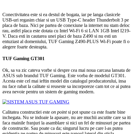
Conectivitatea este si ea destul de bogata, iar pe langa clasicele
USB-uri regasim chiar si un USB Type-C header Thunderbolt 3 pe
placa de baza. Nici pe partea de conexiune la internet nu stam deloc
rau, astfel placa este dotata cu Intel Wi-Fi 6 si LAN 1GB Intel I219-
V. Daca esti in cautarea unei placi de baza Z490 si nu esti un
entuziast al domeniului, TUF Gaming Z490-PLUS Wi-Fi poate fi o
alegere foarte desteapta.
TUF Gaming GT301
Ok, sa va zic cateva vorbe si despre cea mai noua carcasa lansata de
ASUS sub brandul TUF Gaming. Este vorba de modelul GT301.
Acesta este cel mai ieftin model din catalogul producatorului, insa
nu face rabat la calitate si reuseste sa incorporeze cam tot ce ai putea
avea nevoie pentru un sistem de gaming modern.
Calitatea constructiei este
on point
si pot spune ca este foarte bine
inchegata. Nu se indoaie la apasare, nu are muchii ascutite care sa iti
faca mainile franjuri la asamblare si nici un fel de minusuri pe partea
de constructie. Sau poate ca da; singurul lucru pe care l-as putea
evidentia pe partea de minusuri este panoul lateral din sticla