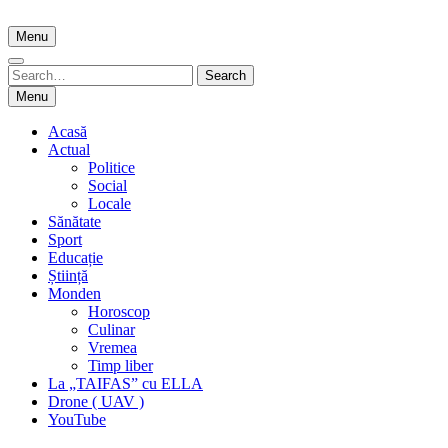
Skip
to
Menu
content
Search
Search
for:
Menu
Acasă
Actual
Politice
Social
Locale
Sănătate
Sport
Educație
Știință
Monden
Horoscop
Culinar
Vremea
Timp liber
La „TAIFAS” cu ELLA
Drone ( UAV )
YouTube