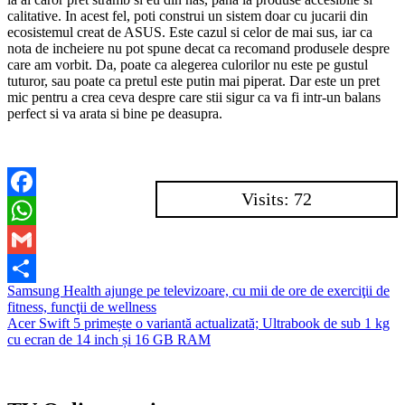
calitative. In acest fel, poti construi un sistem doar cu jucarii din
ecosistemul creat de ASUS. Este cazul si celor de mai sus, iar ca
nota de incheiere nu pot spune decat ca recomand produsele despre
care am vorbit. Da, poate ca alegerea culorilor nu este pe gustul
tuturor, sau poate ca pretul este putin mai piperat. Dar este un pret
mic pentru a crea ceva despre care stii sigur ca va fi intr-un balans
perfect si va arata si bine pe deasupra.
Visits: 72
Facebook
WhatsApp
Gmail
Navigare
Samsung Health ajunge pe televizoare, cu mii de ore de exerciţii de
Partajează
fitness, funcţii de wellness
în
Acer Swift 5 primește o variantă actualizată; Ultrabook de sub 1 kg
articole
cu ecran de 14 inch și 16 GB RAM