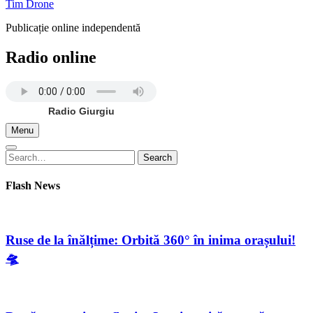
Tim Drone
Publicație online independentă
Radio online
Radio Giurgiu
Menu
Search
Search
for:
Flash News
Ruse de la înălțime: Orbită 360° în inima orașului!
🛸