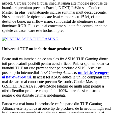
aspect. Carcasa poate fi pusa imediat langa alte modele produse de
brand-uri premium precum Fractal, NZXT, InWin sau Cooler
Master. In plus, ventilatoarele incluse sunt mai mult decat decente.
Nu sunt modelele tipice pe care le-ai cumpara cu 15 lei, ci sunt
destul de bune; au airflow mare, sunt destul de silentioase si sunt
iluminate RGB. Plus ca le ai conectate si la un fan controller de pe
spatele carcasei, care este inclus in pret.
Universul TUF nu include doar produse ASUS
Poate unii va intrebati de ce am ales fix ASUS TUF Gaming dintre
toti producatorii posibili pentru acest articol. Pai, sa spunem doar ca
brandul TUF nu este prezent doar pe produse ASUS. Asta este
posibil prin intermediul
TUF Gaming Alliance
:
un fel de Avengers
ai hardware-ului
. In acest fel ASUS aduce la un loc companii care
mai de care mai cunoscute precum Seasonic, Cooler Master,
G.SKILL, ADATA si SilverStone (alaturi de multi altii) pentru a
oferi clientilor produse compatibile 100% intre ele si construite
pentru o durabilitate cat mai indelungata.
Partea cea mai buna la produsele ce fac parte din TUF Gaming
Alliance este faptul ca ai orice tip de produse; de la nebunii high-end
la al caror pret stramb si eu din nas, pana la produse accesibile si