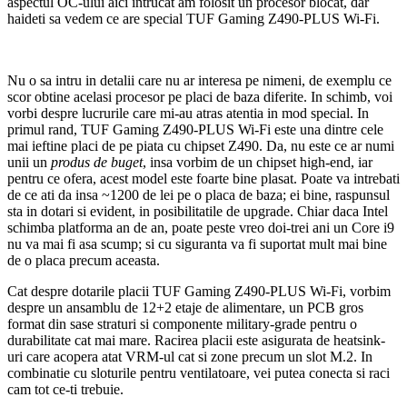
aspectul OC-ului aici intrucat am folosit un procesor blocat, dar
haideti sa vedem ce are special TUF Gaming Z490-PLUS Wi-Fi.
Nu o sa intru in detalii care nu ar interesa pe nimeni, de exemplu ce
scor obtine acelasi procesor pe placi de baza diferite. In schimb, voi
vorbi despre lucrurile care mi-au atras atentia in mod special. In
primul rand, TUF Gaming Z490-PLUS Wi-Fi este una dintre cele
mai ieftine placi de pe piata cu chipset Z490. Da, nu este ce ar numi
unii un
produs de buget
, insa vorbim de un chipset high-end, iar
pentru ce ofera, acest model este foarte bine plasat. Poate va intrebati
de ce ati da insa ~1200 de lei pe o placa de baza; ei bine, raspunsul
sta in dotari si evident, in posibilitatile de upgrade. Chiar daca Intel
schimba platforma an de an, poate peste vreo doi-trei ani un Core i9
nu va mai fi asa scump; si cu siguranta va fi suportat mult mai bine
de o placa precum aceasta.
Cat despre dotarile placii TUF Gaming Z490-PLUS Wi-Fi, vorbim
despre un ansamblu de 12+2 etaje de alimentare, un PCB gros
format din sase straturi si componente military-grade pentru o
durabilitate cat mai mare. Racirea placii este asigurata de heatsink-
uri care acopera atat VRM-ul cat si zone precum un slot M.2. In
combinatie cu sloturile pentru ventilatoare, vei putea conecta si raci
cam tot ce-ti trebuie.