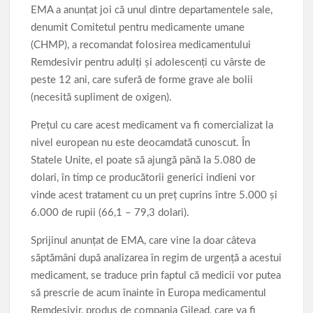
EMA a anunţat joi că unul dintre departamentele sale,
denumit Comitetul pentru medicamente umane
(CHMP), a recomandat folosirea medicamentului
Remdesivir pentru adulţi şi adolescenţi cu vârste de
peste 12 ani, care suferă de forme grave ale bolii
(necesită supliment de oxigen).
Preţul cu care acest medicament va fi comercializat la
nivel european nu este deocamdată cunoscut. În
Statele Unite, el poate să ajungă până la 5.080 de
dolari, în timp ce producătorii generici indieni vor
vinde acest tratament cu un preţ cuprins între 5.000 şi
6.000 de rupii (66,1 – 79,3 dolari).
Sprijinul anunţat de EMA, care vine la doar câteva
săptămâni după analizarea în regim de urgenţă a acestui
medicament, se traduce prin faptul că medicii vor putea
să prescrie de acum înainte în Europa medicamentul
Remdesivir, produs de compania Gilead, care va fi