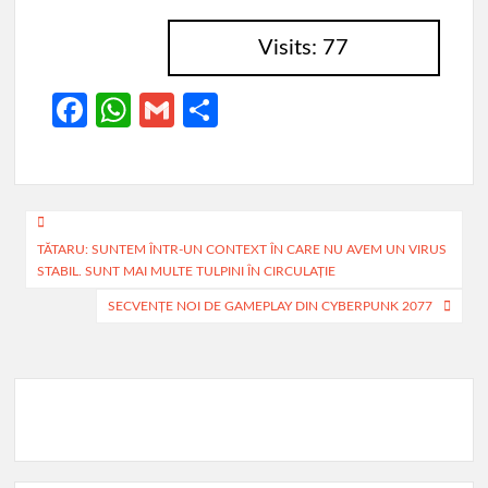
Visits: 77
Fa
W
G
P
ce
h
m
ar
b
at
ail
ta
o
s
je
Navigare
o
A
az
TĂTARU: SUNTEM ÎNTR-UN CONTEXT ÎN CARE NU AVEM UN VIRUS
în
STABIL. SUNT MAI MULTE TULPINI ÎN CIRCULAŢIE
k
p
ă
articole
SECVENȚE NOI DE GAMEPLAY DIN CYBERPUNK 2077
p