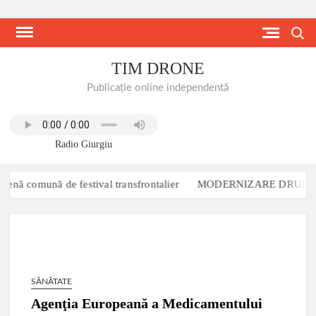
Skip
to
Search
content
TIM DRONE
Publicație online independentă
Radio Giurgiu
ă comună de festival transfrontalier
MODERNIZARE DRUM COMUN
SĂNĂTATE
Agenţia Europeană a Medicamentului