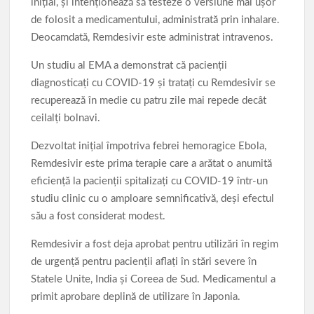
iniţial, şi intenţionează să testeze o versiune mai uşor
de folosit a medicamentului, administrată prin inhalare.
Deocamdată, Remdesivir este administrat intravenos.
Un studiu al EMA a demonstrat că pacienţii
diagnosticaţi cu COVID-19 şi trataţi cu Remdesivir se
recuperează în medie cu patru zile mai repede decât
ceilalţi bolnavi.
Dezvoltat iniţial împotriva febrei hemoragice Ebola,
Remdesivir este prima terapie care a arătat o anumită
eficienţă la pacienţii spitalizaţi cu COVID-19 într-un
studiu clinic cu o amploare semnificativă, deşi efectul
său a fost considerat modest.
Remdesivir a fost deja aprobat pentru utilizări în regim
de urgenţă pentru pacienţii aflaţi în stări severe în
Statele Unite, India şi Coreea de Sud. Medicamentul a
primit aprobare deplină de utilizare în Japonia.