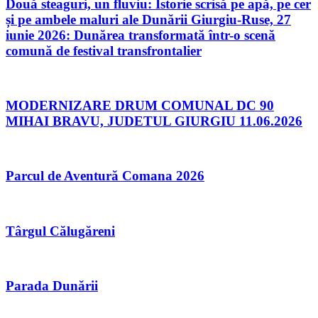
Două steaguri, un fluviu: Istorie scrisă pe apă, pe cer
și pe ambele maluri ale Dunării Giurgiu-Ruse, 27
iunie 2026: Dunărea transformată într-o scenă
comună de festival transfrontalier
MODERNIZARE DRUM COMUNAL DC 90
MIHAI BRAVU, JUDETUL GIURGIU 11.06.2026
Parcul de Aventură Comana 2026
Târgul Călugăreni
Parada Dunării