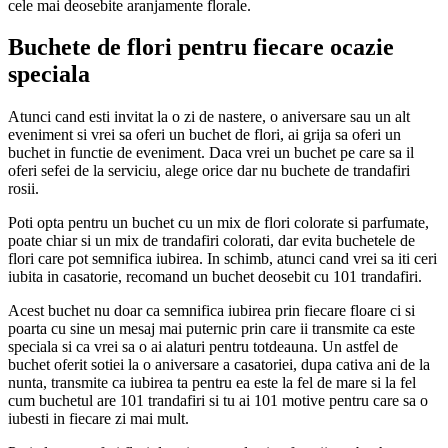
cele mai deosebite aranjamente florale.
Buchete de flori pentru fiecare ocazie
speciala
Atunci cand esti invitat la o zi de nastere, o aniversare sau un alt
eveniment si vrei sa oferi un buchet de flori, ai grija sa oferi un
buchet in functie de eveniment. Daca vrei un buchet pe care sa il
oferi sefei de la serviciu, alege orice dar nu buchete de trandafiri
rosii.
Poti opta pentru un buchet cu un mix de flori colorate si parfumate,
poate chiar si un mix de trandafiri colorati, dar evita buchetele de
flori care pot semnifica iubirea. In schimb, atunci cand vrei sa iti ceri
iubita in casatorie, recomand un buchet deosebit cu 101 trandafiri.
Acest buchet nu doar ca semnifica iubirea prin fiecare floare ci si
poarta cu sine un mesaj mai puternic prin care ii transmite ca este
speciala si ca vrei sa o ai alaturi pentru totdeauna. Un astfel de
buchet oferit sotiei la o aniversare a casatoriei, dupa cativa ani de la
nunta, transmite ca iubirea ta pentru ea este la fel de mare si la fel
cum buchetul are 101 trandafiri si tu ai 101 motive pentru care sa o
iubesti in fiecare zi mai mult.