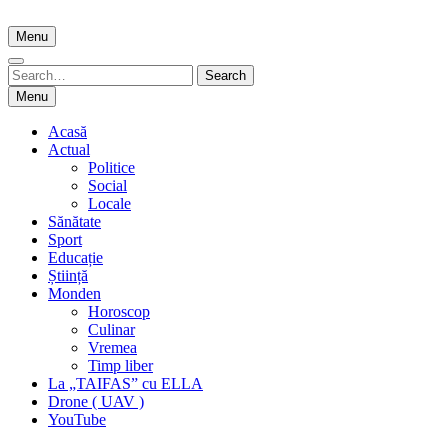
Skip
to
Menu
content
Search
Search
for:
Menu
Acasă
Actual
Politice
Social
Locale
Sănătate
Sport
Educație
Știință
Monden
Horoscop
Culinar
Vremea
Timp liber
La „TAIFAS” cu ELLA
Drone ( UAV )
YouTube