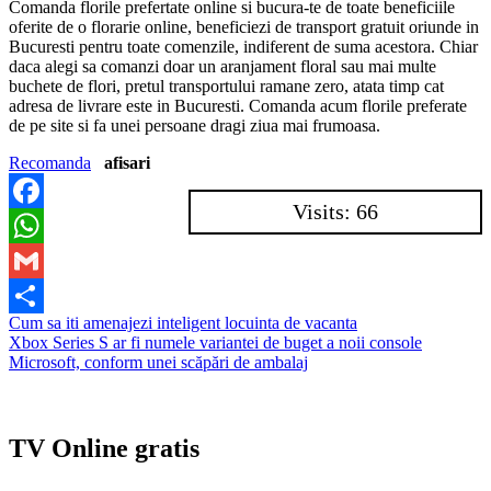
Comanda florile prefertate online si bucura-te de toate beneficiile
oferite de o florarie online, beneficiezi de transport gratuit oriunde in
Bucuresti pentru toate comenzile, indiferent de suma acestora. Chiar
daca alegi sa comanzi doar un aranjament floral sau mai multe
buchete de flori, pretul transportului ramane zero, atata timp cat
adresa de livrare este in Bucuresti. Comanda acum florile preferate
de pe site si fa unei persoane dragi ziua mai frumoasa.
Recomanda
afisari
Visits: 66
Facebook
WhatsApp
Gmail
Navigare
Cum sa iti amenajezi inteligent locuinta de vacanta
Partajează
Xbox Series S ar fi numele variantei de buget a noii console
în
Microsoft, conform unei scăpări de ambalaj
articole
TV Online gratis