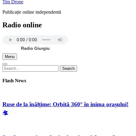
Tim Drone
Publicație online independentă
Radio online
Radio Giurgiu
Menu
Search
Search
for:
Flash News
Ruse de la înălțime: Orbită 360° în inima orașului!
🛸