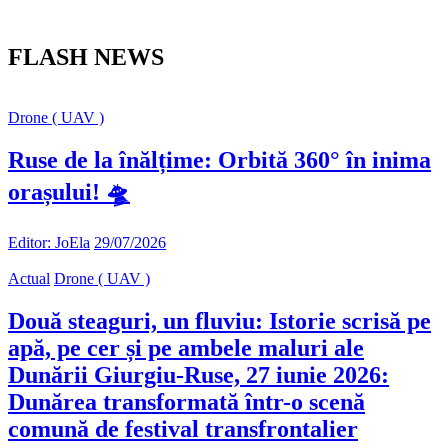
FLASH NEWS
Drone ( UAV )
Ruse de la înălțime: Orbită 360° în inima
orașului! 🛸
Editor: JoEla
29/07/2026
Actual
Drone ( UAV )
Două steaguri, un fluviu: Istorie scrisă pe
apă, pe cer și pe ambele maluri ale
Dunării Giurgiu-Ruse, 27 iunie 2026:
Dunărea transformată într-o scenă
comună de festival transfrontalier