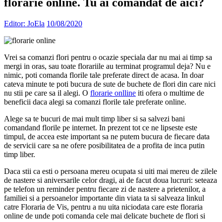
florarie online. Tu ai comandat de aici?
Editor: JoEla
10/08/2020
Vrei sa comanzi flori pentru o ocazie speciala dar nu mai ai timp sa
mergi in oras, sau toate florariile au terminat programul deja? Nu e
nimic, poti comanda florile tale preferate direct de acasa. In doar
cateva minute te poti bucura de sute de buchete de flori din care nici
nu stii pe care sa il alegi. O
florarie onlline
iti ofera o multime de
beneficii daca alegi sa comanzi florile tale preferate online.
Alege sa te bucuri de mai mult timp liber si sa salvezi bani
comandand florile pe internet. In prezent tot ce ne lipseste este
timpul, de accea este important sa ne putem bucura de fiecare data
de servicii care sa ne ofere posibilitatea de a profita de inca putin
timp liber.
Daca stii ca esti o persoana mereu ocupata si uiti mai mereu de zilele
de nastere si aniversarile celor dragi, ai de facut doua lucruri: seteaza
pe telefon un reminder pentru fiecare zi de nastere a prietenilor, a
familiei si a persoanelor importante din viata ta si salveaza linkul
catre Floraria de Vis, pentru a nu uita niciodata care este floraria
online de unde poti comanda cele mai delicate buchete de flori si