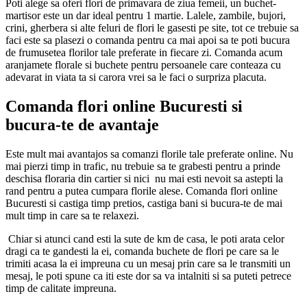
Poti alege sa oferi flori de primavara de ziua femeii, un buchet-
martisor este un dar ideal pentru 1 martie. Lalele, zambile, bujori,
crini, gherbera si alte feluri de flori le gasesti pe site, tot ce trebuie sa
faci este sa plasezi o comanda pentru ca mai apoi sa te poti bucura
de frumusetea florilor tale preferate in fiecare zi. Comanda acum
aranjamete florale si buchete pentru persoanele care conteaza cu
adevarat in viata ta si carora vrei sa le faci o surpriza placuta.
Comanda flori online Bucuresti si
bucura-te de avantaje
Este mult mai avantajos sa comanzi florile tale preferate online. Nu
mai pierzi timp in trafic, nu trebuie sa te grabesti pentru a prinde
deschisa floraria din cartier si nici nu mai esti nevoit sa astepti la
rand pentru a putea cumpara florile alese. Comanda flori online
Bucuresti si castiga timp pretios, castiga bani si bucura-te de mai
mult timp in care sa te relaxezi.
Chiar si atunci cand esti la sute de km de casa, le poti arata celor
dragi ca te gandesti la ei, comanda buchete de flori pe care sa le
trimiti acasa la ei impreuna cu un mesaj prin care sa le transmiti un
mesaj, le poti spune ca iti este dor sa va intalniti si sa puteti petrece
timp de calitate impreuna.