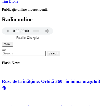
Tim Drone
Publicație online independentă
Radio online
Radio Giurgiu
Menu
Search
Search
for:
Flash News
Ruse de la înălțime: Orbită 360° în inima orașului!
🛸