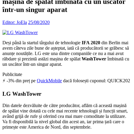
mașina de spălat îmbinată cu un uscător
într-un singur aparat
Editor: JoEla
25/08/2020
Deși până la startul târgului de tehnologie
IFA 2020
din Berlin mai
avem câteva zile bune de așteptat, iată că producătorii se grăbesc să
anunțe noutățile. LG este una dintre companiile ce nu a mai avut
răbdare și prezintă astăzi mașina de spălat
WashTower
îmbinată cu
un uscător într-un singur aparat.
Publicitate
⚡ -3% din preț pe
QuickMobile
dacă folosești cuponul: QUICK202
LG WashTower
Din datele dezvăluite de către producător, aflăm că această mașină
de spălat vine dotată cu cele mai recente tehnologii și funcții smart,
având grijă de rufe și oferind cea mai mare comoditate la utilizare.
Va fi disponibilă la nivel global din acest an, iar prima țară care o
primește este America de Nord, din septembrie.