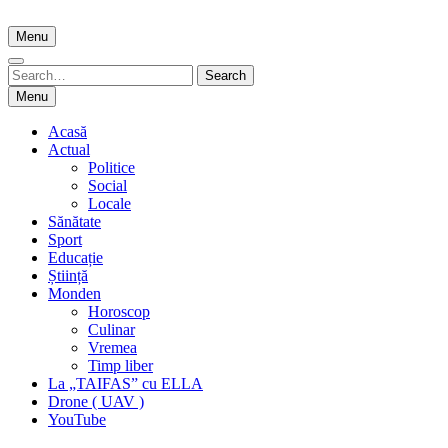
Skip
to
Menu
content
Search
Search
for:
Menu
Acasă
Actual
Politice
Social
Locale
Sănătate
Sport
Educație
Știință
Monden
Horoscop
Culinar
Vremea
Timp liber
La „TAIFAS” cu ELLA
Drone ( UAV )
YouTube