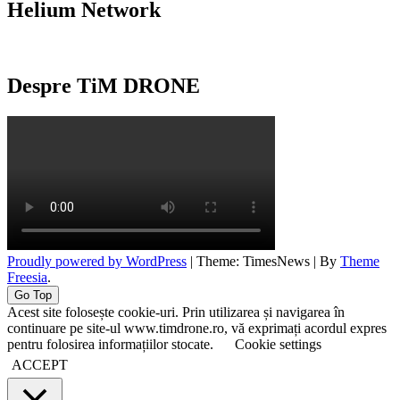
Helium Network
Despre TiM DRONE
Proudly powered by WordPress
|
Theme: TimesNews
|
By
Theme
Freesia
.
Go Top
Acest site folosește cookie-uri. Prin utilizarea și navigarea în
continuare pe site-ul www.timdrone.ro, vă exprimați acordul expres
pentru folosirea informațiilor stocate.
Cookie settings
ACCEPT