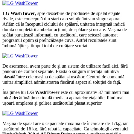
LG WashTower
, spre deosebire de produsele de spălat etajate
rivale, este concepută din start ca o soluție într-un singur aparat.
Aflăm că la începutul ciclului de spălare, unitatea integrată indică
durata completării ambelor acțiuni, de spălare și uscare. Mașina de
spălat partajează informații cu uscătorul, care setează automat
programul optim și preîncălzește cuva. Astfel rezultatele sunt
îmbunătățite și timpul total de curățare scurtat.
De asemenea, avem parte de și un sistem de utilizare facil aici, fără
panouri de control separate. Există o singură interfață intuitivă
plasată între cele mașina de spălat și uscător. Centrul de comandă
unitar simplifică administrarea fiecărui aspect al soluției de față.
Înălțimea lui
LG WashTower
este cu aproximativ 87 milimetri mai
mică decât înălțimea totală media a aparatelor etajabile, fiind mai
ușoară umplerea și golirea uscătorului plasat superior.
Mașina de spălat are o capacitate maximă de încărcare de 17kg, iar
uscătorul de 16 kg, fără rabat la capacitate. Ca tehnologii avem aici