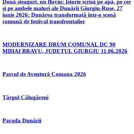
Două steaguri, un fluviu: Istorie scrisă pe apă, pe cer
și pe ambele maluri ale Dunării Giurgiu-Ruse, 27
iunie 2026: Dunărea transformată într-o scenă
comună de festival transfrontalier
MODERNIZARE DRUM COMUNAL DC 90
MIHAI BRAVU, JUDETUL GIURGIU 11.06.2026
Parcul de Aventură Comana 2026
Târgul Călugăreni
Parada Dunării