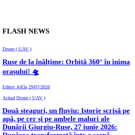
FLASH NEWS
Drone ( UAV )
Ruse de la înălțime: Orbită 360° în inima
orașului! 🛸
Editor: JoEla
29/07/2026
Actual
Drone ( UAV )
Două steaguri, un fluviu: Istorie scrisă pe
apă, pe cer și pe ambele maluri ale
Dunării Giurgiu-Ruse, 27 iunie 2026: