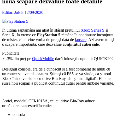
nouă scăpare dezvăluie toate detaliile
Editor: JoEla
12/09/2020
În ultima săptămână am aflat în sfârşit preţul lui
Xbox Series S
şi
Seria X, în vreme ce
PlayStation 5
rămâne în continuare înconjurat
de mister, când vine vorba de preţ şi data de
lansare
. Azi avem totuşi
o scăpare importantă, care dezvăluie
conţinutul cutiei sale.
Publicitate
⚡ -3% din preț pe
QuickMobile
dacă folosești cuponul: QUICK202
Designul consolei era deja cunoscut şi a fost comparat de mulţi cu
un router sau ventilator-turn. Ştim şi că PS5 se va vinde, ca şi noul
Xbox într-o versiune cu drive Blu-Ray, dar şi una digitală. Ei bine,
sursa noii scăpări a publicat conţinutul cutiei pentru ambele variante.
Astfel, modelul CFI-1015A, cel cu drive Blu-Ray aduce
următoarele
accesorii
în cutie:
consola