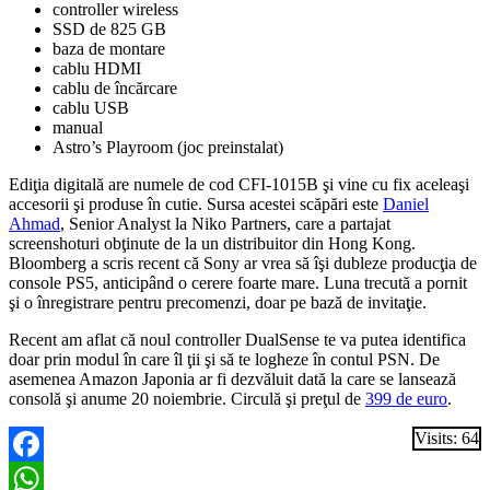
controller wireless
SSD de 825 GB
baza de montare
cablu HDMI
cablu de încărcare
cablu USB
manual
Astro’s Playroom (joc preinstalat)
Ediţia digitală are numele de cod CFI-1015B şi vine cu fix aceleaşi
accesorii şi produse în cutie. Sursa acestei scăpări este
Daniel
Ahmad
, Senior Analyst la Niko Partners, care a partajat
screenshoturi obţinute de la un distribuitor din Hong Kong.
Bloomberg a scris recent că Sony ar vrea să îşi dubleze producţia de
console PS5, anticipând o cerere foarte mare. Luna trecută a pornit
şi o înregistrare pentru precomenzi, doar pe bază de invitaţie.
Recent am aflat că noul controller DualSense te va putea identifica
doar prin modul în care îl ţii şi să te logheze în contul PSN. De
asemenea Amazon Japonia ar fi dezvăluit dată la care se lansează
consolă şi anume 20 noiembrie. Circulă şi preţul de
399 de euro
.
Visits: 64
Facebook