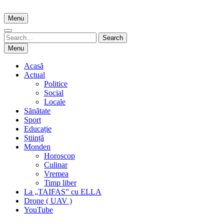
Skip
to
Menu
content
Search
Search
for:
Menu
Acasă
Actual
Politice
Social
Locale
Sănătate
Sport
Educație
Știință
Monden
Horoscop
Culinar
Vremea
Timp liber
La „TAIFAS” cu ELLA
Drone ( UAV )
YouTube