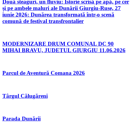
Două steaguri, un fluviu: Istorie scrisă pe apă, pe cer
și pe ambele maluri ale Dunării Giurgiu-Ruse, 27
iunie 2026: Dunărea transformată într-o scenă
comună de festival transfrontalier
MODERNIZARE DRUM COMUNAL DC 90
MIHAI BRAVU, JUDETUL GIURGIU 11.06.2026
Parcul de Aventură Comana 2026
Târgul Călugăreni
Parada Dunării