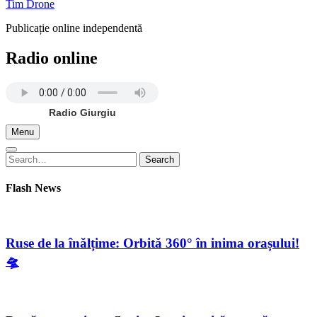
Tim Drone
Publicație online independentă
Radio online
Radio Giurgiu
Menu
Search
Search
for:
Flash News
Ruse de la înălțime: Orbită 360° în inima orașului!
🛸