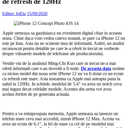
de refresh de 120Hz
Editor: JoEla
15/09/2020
Apple urmeaza sa gazduiasca un eveniment digital chiar in aceasta
seara. Chiar daca vom vedea cateva noutati, se pare ca iPhone 12 nu
este pe lista. Asta nu ne scuteste insa de informatii. Astfel, un analist
recunoscut pentru detaliile pe care le-a oferit in trecut ne vorbeste
despre viitoarele modele de telefoane ale producatorului.
Vestile vin de la analistul Ming-Chi Kuo care in trecut ne-a mai
oferit informatii care s-au dovedit a fi reale.
De aceasta data
sustine
ca niciun model din noua serie iPhone 12 nu va fi dotat cu un ecran
cu refresh rate mare. Asta inseamna ca Apple mai asteapta pana la
saltul la 120Hz. In schimb, modelul de 5.4″ va avea un notch ceva
mai ingust decat celelalte modele. Acestea din urma vor avea
acelasi
breton
de pe generatia actuala.
Pentru a va reimprospata memoria, Apple urmeaza sa lanseze un
telefon mare ceva mai accesibil, numit iPhone 12 Max. Acesta va
avea un ecran de 6.1″, la fel de mare ca cel de pe modelul mai