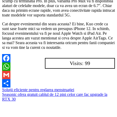
scump cu terminatia Pro. In plus, varianta Pro Max va fi disponibila
alaturi de celelalte modele, doar ca va avea un ecran de 6.7″. Chiar
daca nu primim ecrane rapide, vom avea conectivitate rapida intrucat
toate modelele vor suporta standardul 5G.
Cat despre evenimentul din seara aceasta? Ei bine, Kuo crede ca
sunt sase foarte mici sa vedem un presupus iPhone 12. In schimb,
focusul evenimentului va fi pe noul Apple Watch si iPad Air. Pe
langa acestea am vazut mentionat si ceva despre Apple AirTags. Ce
sa mai? Seara aceasta va fi interesanta oricum pentru fanii companiei
si va vom tine la curent cu noutatile.
Visits: 99
Facebook
WhatsApp
Gmail
Navigare
Soluții eficiente pentru reglarea menstruației
Partajează
Seasonic ofera gratuit cablul de 12 pini celor care fac upgrade la
în
RTX 30
articole