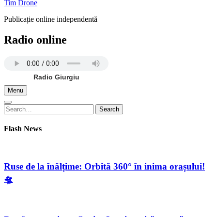
Tim Drone
Publicație online independentă
Radio online
Radio Giurgiu
Menu
Search
Search
for:
Flash News
Ruse de la înălțime: Orbită 360° în inima orașului!
🛸