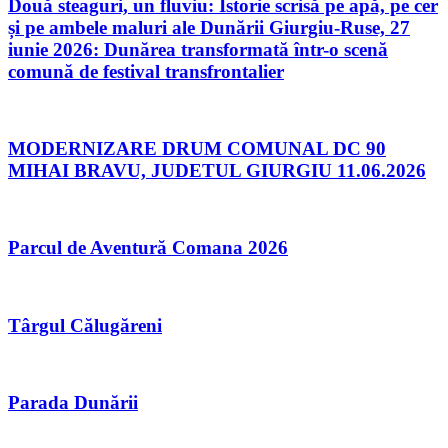
Două steaguri, un fluviu: Istorie scrisă pe apă, pe cer
și pe ambele maluri ale Dunării Giurgiu-Ruse, 27
iunie 2026: Dunărea transformată într-o scenă
comună de festival transfrontalier
MODERNIZARE DRUM COMUNAL DC 90
MIHAI BRAVU, JUDETUL GIURGIU 11.06.2026
Parcul de Aventură Comana 2026
Târgul Călugăreni
Parada Dunării