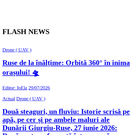
FLASH NEWS
Drone ( UAV )
Ruse de la înălțime: Orbită 360° în inima
orașului! 🛸
Editor: JoEla
29/07/2026
Actual
Drone ( UAV )
Două steaguri, un fluviu: Istorie scrisă pe
apă, pe cer și pe ambele maluri ale
Dunării Giurgiu-Ruse, 27 iunie 2026: