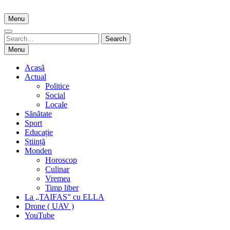
Skip
to
Menu
content
Search
Search
for:
Menu
Acasă
Actual
Politice
Social
Locale
Sănătate
Sport
Educație
Știință
Monden
Horoscop
Culinar
Vremea
Timp liber
La „TAIFAS” cu ELLA
Drone ( UAV )
YouTube