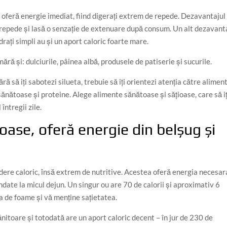
re oferă energie imediat, fiind digerați extrem de repede. Dezavantajul
de repede și lasă o senzație de extenuare după consum. Un alt dezavant
drați simpli au și un aport caloric foarte mare.
ără și: dulciurile, pâinea albă, produsele de patiserie și sucurile.
ră să iți sabotezi silueta, trebuie să iți orientezi atenția către alimen
ănătoase și proteine. Alege alimente sănătoase și sățioase, care să iț
întregii zile.
oase, oferă energie din belșug și
DRONE ( UAV )
ACTUAL
DRONE ( UAV )
ACTUAL
DRONE (
teaguri, un fluviu:
MODERNIZARE DRUM
ere caloric, însă extrem de nutritive. Acestea oferă energia necesar
TIMP LIBER
 scrisă pe apă, pe cer
COMUNAL DC 90 MIHAI
date la micul dejun. Un singur ou are 70 de calorii și aproximativ 6
Parcul de Ave
ambele maluri ale
BRAVU, JUDETUL GIURGIU
Comana 2026
i Giurgiu-Ruse, 27
11.06.2026
a de foame și vă menține sațietatea.
2026: Dunărea
Editor: JoEla
26/
Editor: JoEla
12/06/2026
ormată într-o scenă
nitoare și totodată are un aport caloric decent – în jur de 230 de
 de festival