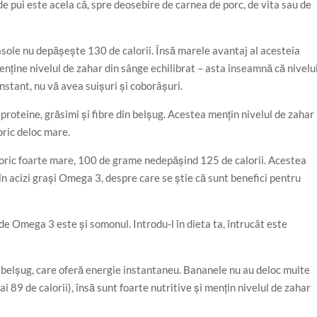
 de pui este acela că, spre deosebire de carnea de porc, de vita sau de
rontalier
JoEla
30/06/2026
sole nu depășește 130 de calorii. Însă marele avantaj al acesteia
menține nivelul de zahar din sânge echilibrat – asta înseamnă că nivelu
nstant, nu vă avea suișuri și coborâșuri.
 proteine, grăsimi și fibre din belșug. Acestea mențin nivelul de zahar
oric deloc mare.
aloric foarte mare, 100 de grame nedepăşind 125 de calorii. Acestea
 în acizi grași Omega 3, despre care se știe că sunt benefici pentru
de Omega 3 este și somonul. Introdu-l în dieta ta, întrucât este
 belșug, care oferă energie instantaneu. Bananele nu au deloc multe
 89 de calorii), însă sunt foarte nutritive și mențin nivelul de zahar