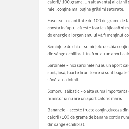
calorii/ 100 grame. Un alt avantaj al cărnii
transf
miel, conține mai puține grăsimi saturate.
Editor: 
Fasolea – o cantitate de 100 de grame de fa
consta în faptul că este foarte sățioasă și 
de energie al organismului vă fi menținut co
Semințele de chia – semințele de chia conțin
din sânge echilibrat, însă nu au un aport cal
Sardinele – nici sardinele nu au un aport c
sunt, însă, foarte hrănitoare și sunt bogate
sănătatea inimii.
Somonul sălbatic – o alta sursa importanta 
hrănitor și nu are un aport caloric mare.
Bananele – aceste fructe conțin glucoza din
calorii (100 de grame de banane conțin numai
din sânge echilibrat.