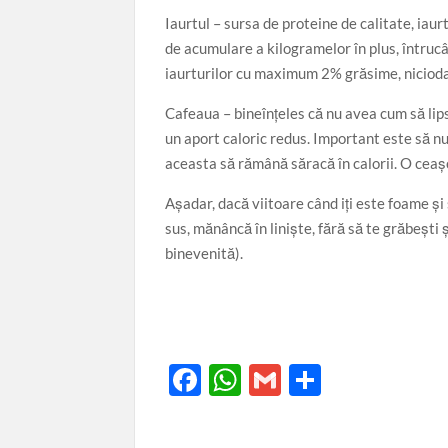
Iaurtul – sursa de proteine de calitate, iau
de acumulare a kilogramelor în plus, întruc
iaurturilor cu maximum 2% grăsime, nicioda
Cafeaua – bineînțeles că nu avea cum să lip
un aport caloric redus. Important este să nu
aceasta să rămână săracă în calorii. O ceaș
Așadar, dacă viitoare când iți este foame și 
sus, mănâncă în liniște, fără să te grăbești
binevenită).
F
W
G
P
ac
h
m
ar
e
at
ail
ta