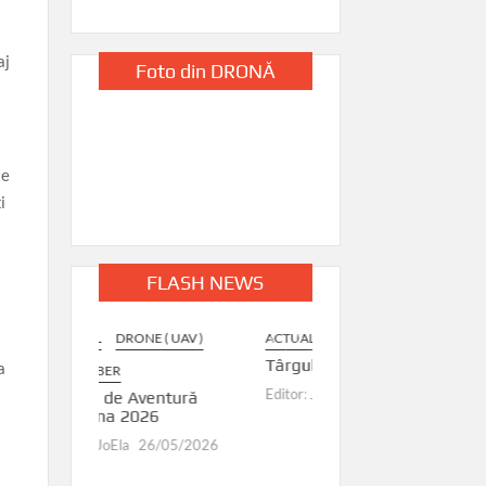
aj
Foto din DRONĂ
te
i
FLASH NEWS
 UAV )
ACTUAL
DRONE ( UAV )
DRONE ( UAV )
Târgul Călugăreni
Ruse de la înălțime: O
a
360° în inima orașului
Editor: JoEla
27/04/2026
ntură
Editor: JoEla
29/07/2026
05/2026