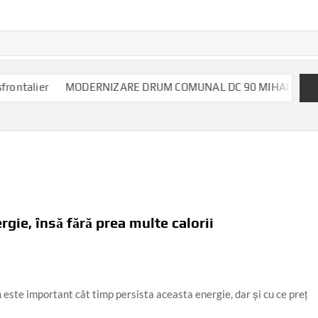
er
MODERNIZARE DRUM COMUNAL DC 90 MIHAI BRAVU, JUDET
rgie, însă fără prea multe calorii
să este important cât timp persista aceasta energie, dar și cu ce preț