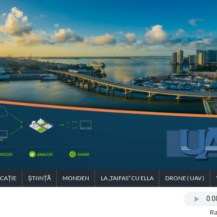
CAȚIE
ȘTIINȚĂ
MONDEN
LA „TAIFAS” CU ELLA
DRONE ( UAV )
Ra