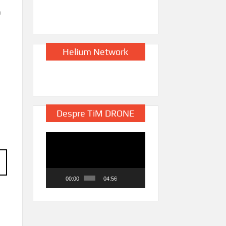
a
Helium Network
Despre TiM DRONE
Player
video
00:00
04:56