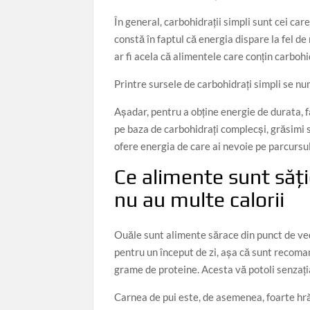
În general, carbohidrații simpli sunt cei ca
constă în faptul că energia dispare la fel 
ar fi acela că alimentele care conțin carbohi
Printre sursele de carbohidrați simpli se num
Așadar, pentru a obține energie de durata, fă
pe baza de carbohidrați complecși, grăsimi s
ofere energia de care ai nevoie pe parcursul 
Ce alimente sunt săți
nu au multe calorii
ACTUAL
DRONE ( UAV )
DRONE ( UAV )
ACTUAL
Târgul Călugăreni
Ruse de la înălțime: Orbită
Două s
Ouăle sunt alimente sărace din punct de ved
360° în inima orașului! 🛸
Istorie
Editor: JoEla
27/04/2026
pentru un început de zi, așa că sunt recoman
și pe 
Editor: JoEla
29/07/2026
Dunări
grame de proteine. Acesta vă potoli senzați
iunie 
transf
Carnea de pui este, de asemenea, foarte hră
comună