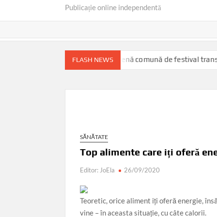
Publicație online independentă
Dunărea transformată într-o scenă comună de festival transfrontali
FLASH NEWS
SĂNĂTATE
Top alimente care iți oferă ene
Editor: JoEla
26/09/2020
Teoretic, orice aliment iți oferă energie, în
vine – în aceasta situație, cu câte calorii.