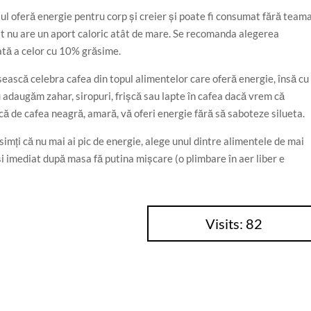
rtul oferă energie pentru corp și creier și poate fi consumat fără team
ât nu are un aport caloric atât de mare. Se recomanda alegerea
tă a celor cu 10% grăsime.
sească celebra cafea din topul alimentelor care oferă energie, însă cu
 adaugăm zahar, siropuri, frișcă sau lapte în cafea dacă vrem că
că de cafea neagră, amară, vă oferi energie fără să saboteze silueta.
simți că nu mai ai pic de energie, alege unul dintre alimentele de mai
 și imediat după masa fă putina mișcare (o plimbare în aer liber e
Visits: 82