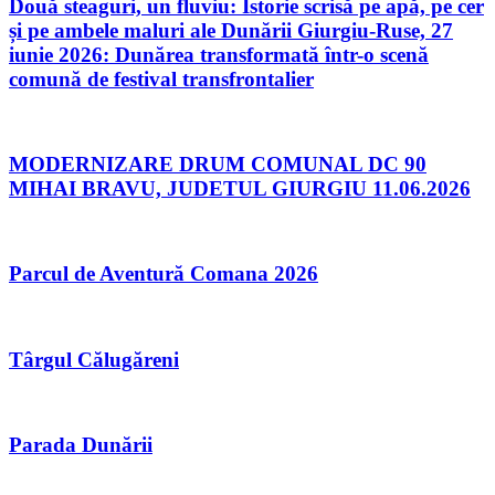
Două steaguri, un fluviu: Istorie scrisă pe apă, pe cer
și pe ambele maluri ale Dunării Giurgiu-Ruse, 27
iunie 2026: Dunărea transformată într-o scenă
comună de festival transfrontalier
MODERNIZARE DRUM COMUNAL DC 90
MIHAI BRAVU, JUDETUL GIURGIU 11.06.2026
Parcul de Aventură Comana 2026
Târgul Călugăreni
Parada Dunării