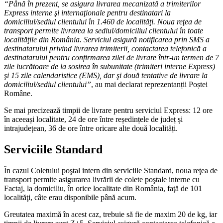
“Până în prezent, se asigura livrarea mecanizată a trimiterilor
Express interne şi internaţionale pentru destinatari la
domiciliul/sediul clientului în 1.460 de localităţi. Noua reţea de
transport permite livrarea la sediul/domiciliul clientului în toate
localităţile din România. Serviciul asigură notificarea prin SMS a
destinatarului privind livrarea trimiterii, contactarea telefonică a
destinatarului pentru confirmarea zilei de livrare într-un termen de 7
zile lucrătoare de la sosirea în subunitate (trimiteri interne Express)
şi 15 zile calendaristice (EMS), dar şi două tentative de livrare la
domiciliul/sediul clientului”
, au mai declarat reprezentanții Poștei
Române.
Se mai precizează timpii de livrare pentru serviciul Express: 12 ore
în aceeași localitate, 24 de ore între reședințele de județ și
intrajudețean, 36 de ore între oricare alte două localități.
Serviciile Standard
În cazul Coletului poştal intern din serviciile Standard, noua reţea de
transport permite asigurarea livrării de colete poştale interne cu
Factaj, la domiciliu, în orice localitate din România, faţă de 101
localităţi, câte erau disponibile până acum.
Greutatea maximă în acest caz, trebuie să fie de maxim 20 de kg, iar