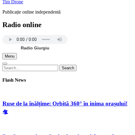
Tim Drone
Publicație online independentă
Radio online
Radio Giurgiu
Menu
Search
Search
for:
Flash News
Ruse de la înălțime: Orbită 360° în inima orașului!
🛸