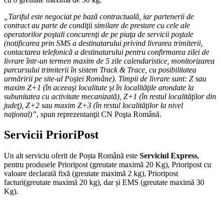
„Tariful este negociat pe bază contractuală, iar partenerii de
contract au parte de condiţii similare de prestare cu cele ale
operatorilor poştali concurenţi de pe piaţa de servicii poştale
(notificarea prin SMS a destinatarului privind livrarea trimiterii,
contactarea telefonică a destinatarului pentru confirmarea zilei de
livrare într-un termen maxim de 5 zile calendaristice, monitorizarea
parcursului trimiterii în sistem Track & Trace, cu posibilitatea
urmăririi pe site-ul Poştei Române). Timpii de livrare sunt: Z sau
maxim Z+1 (în aceeaşi localitate şi în localităţile arondate la
subunitatea cu activitate mecanizată), Z+1 (în restul localităţilor din
judeţ), Z+2 sau maxim Z+3 (în restul localităţilor la nivel
naţional)”
, spun reprezentanţii CN Poşta Română.
Servicii PrioriPost
Un alt serviciu oferit de Poșta Română este
Serviciul Express
,
pentru produsele Prioripost (greutate maximă 20 Kg), Prioripost cu
valoare declarată fixă (greutate maximă 2 kg), Prioripost
facturi(greutate maximă 20 kg), dar și EMS (greutate maximă 30
Kg).