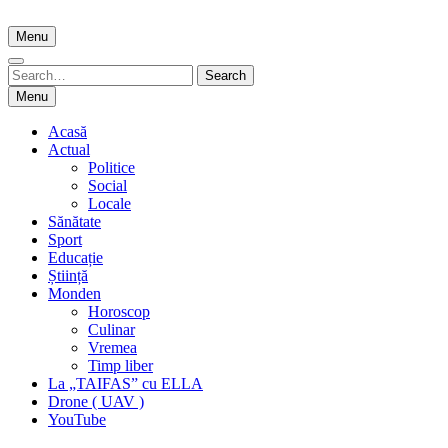
Skip
to
Menu
content
Search
Search
for:
Menu
Acasă
Actual
Politice
Social
Locale
Sănătate
Sport
Educație
Știință
Monden
Horoscop
Culinar
Vremea
Timp liber
La „TAIFAS” cu ELLA
Drone ( UAV )
YouTube