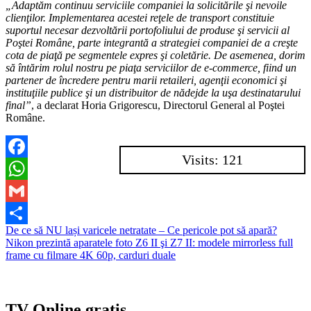
„Adaptăm continuu serviciile companiei la solicitările şi nevoile
clienţilor. Implementarea acestei reţele de transport constituie
suportul necesar dezvoltării portofoliului de produse şi servicii al
Poştei Române, parte integrantă a strategiei companiei de a creşte
cota de piaţă pe segmentele expres şi coletărie. De asemenea, dorim
să întărim rolul nostru pe piaţa serviciilor de e-commerce, fiind un
partener de încredere pentru marii retaileri, agenţii economici şi
instituţiile publice şi un distribuitor de nădejde la uşa destinatarului
final”
, a declarat Horia Grigorescu, Directorul General al Poştei
Române.
Visits: 121
Facebook
WhatsApp
Gmail
Navigare
De ce să NU lași varicele netratate – Ce pericole pot să apară?
Partajează
Nikon prezintă aparatele foto Z6 II şi Z7 II: modele mirrorless full
în
frame cu filmare 4K 60p, carduri duale
articole
TV Online gratis