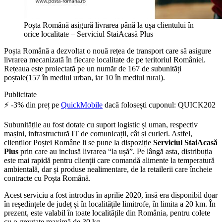
Poșta Română asigură livrarea până la ușa clientului în
orice localitate – Serviciul StaiAcasă Plus
Poșta Română a dezvoltat o nouă rețea de transport care să asigure
livrarea mecanizată în fiecare localitate de pe teritoriul României.
Rețeaua este proiectată pe un număr de 167 de subunități
poștale(157 în mediul urban, iar 10 în mediul rural).
Publicitate
⚡ -3% din preț pe
QuickMobile
dacă folosești cuponul: QUICK202
Subunitățile au fost dotate cu suport logistic și uman, respectiv
mașini, infrastructură IT de comunicații, cât și curieri. Astfel,
clienților Poștei Române li se pune la dispoziție
Serviciul StaiAcasă
Plus
prin care au inclusă livrarea “la ușă”. Pe lângă asta, distribuția
este mai rapidă pentru clienții care comandă alimente la temperatură
ambientală, dar și produse nealimentare, de la retailerii care încheie
contracte cu Poșta Română.
Acest serviciu a fost introdus în aprilie 2020, însă era disponibil doar
în reședințele de județ și în localitățile limitrofe, în limita a 20 km. În
prezent, este valabil în toate localitățile din România, pentru colete
cu o greutate maximă de 30 kg.