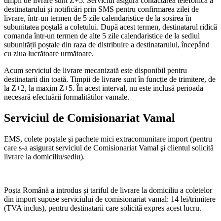
timpii de livrare sunt Z+5. Serviciul asigură contactarea telefonică a
destinatarului și notificări prin SMS pentru confirmarea zilei de
livrare, într-un termen de 5 zile calendaristice de la sosirea în
subunitatea poștală a coletului. După acest termen, destinatarul ridică
comanda într-un termen de alte 5 zile calendaristice de la sediul
subunității poștale din raza de distribuire a destinatarului, începând
cu ziua lucrătoare următoare.
Acum serviciul de livrare mecanizată este disponibil pentru
destinatarii din toată. Timpii de livrare sunt în funcție de trimitere, de
la Z+2, la maxim Z+5. În acest interval, nu este inclusă perioada
necesară efectuării formalitătilor vamale.
Serviciul de Comisionariat Vamal
EMS, colete poştale şi pachete mici extracomunitare import (pentru
care s-a asigurat serviciul de Comisionariat Vamal şi clientul solicită
livrare la domiciliu/sediu).
Poşta Română a introdus și tariful de livrare la domiciliu a coletelor
din import supuse serviciului de comisionariat vamal: 14 lei/trimitere
(TVA inclus), pentru destinatarii care solicită expres acest lucru.