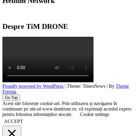
Helium Network
Despre TiM DRONE
Proudly powered by WordPress
|
Theme: TimesNews
|
By
Theme
Freesia
.
Go Top
Acest site folosește cookie-uri. Prin utilizarea și navigarea în
continuare pe site-ul www.timdrone.ro, vă exprimați acordul expres
pentru folosirea informațiilor stocate.
Cookie settings
ACCEPT