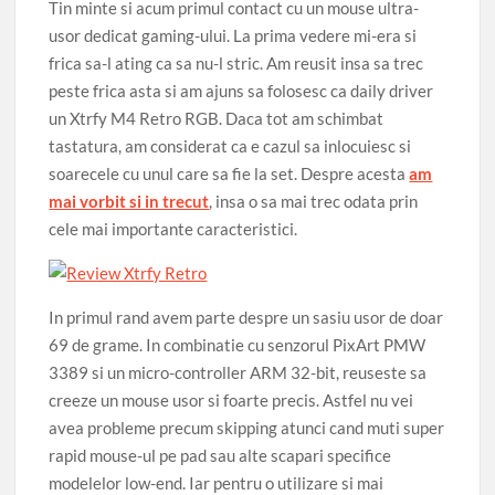
Tin minte si acum primul contact cu un mouse ultra-
usor dedicat gaming-ului. La prima vedere mi-era si
frica sa-l ating ca sa nu-l stric. Am reusit insa sa trec
peste frica asta si am ajuns sa folosesc ca daily driver
un Xtrfy M4 Retro RGB. Daca tot am schimbat
tastatura, am considerat ca e cazul sa inlocuiesc si
soarecele cu unul care sa fie la set. Despre acesta
am
mai vorbit si in trecut
, insa o sa mai trec odata prin
cele mai importante caracteristici.
In primul rand avem parte despre un sasiu usor de doar
69 de grame. In combinatie cu senzorul PixArt PMW
3389 si un micro-controller ARM 32-bit, reuseste sa
creeze un mouse usor si foarte precis. Astfel nu vei
avea probleme precum skipping atunci cand muti super
rapid mouse-ul pe pad sau alte scapari specifice
modelelor low-end. Iar pentru o utilizare si mai