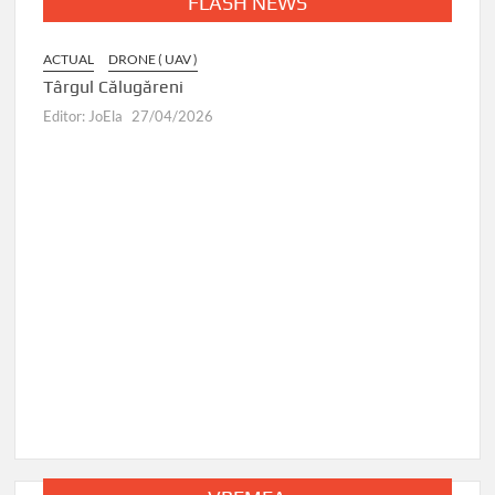
FLASH NEWS
ACTUAL
DRONE ( UAV )
Târgul Călugăreni
Editor: JoEla
27/04/2026
DRONE 
Ruse 
🛸
Editor