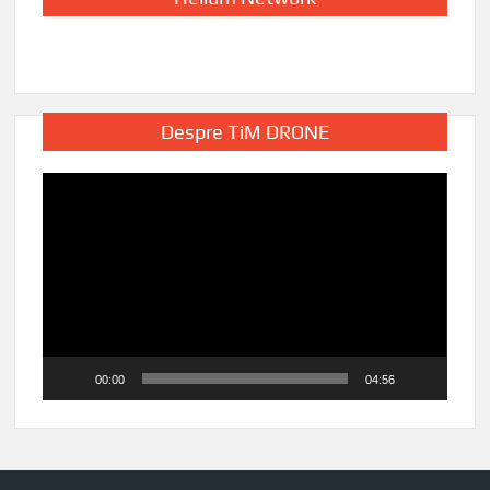
Despre TiM DRONE
Player
video
00:00
04:56