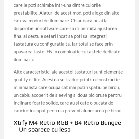
care le poti schimba intr-una dintre culorile
prestabilite. Alaturi de acest mod, poti alege din alte
cateva moduri de iluminare. Chiar daca nu ai la
dispozitie un software care sa iti permita ajustarea
fina, ai destule setari incat sa poti sa integrezi
tastatura cu configuratia ta. Iar totul se face prin
apasarea tastei FN in combinatie cu tastele dedicate
iluminarii.
Alte caracteristici ale acestei tastaturi sunt elemente
quality of life. Acestea se traduc printr-o constructie
minimalista care ocupa cat mai putin spatiu pe birou,
un cablu acoperit de sleeving si doua picioruse pentru
inclinare foarte solide, care au si cate o bucata de
cauciuc in capat pentru a preveni alunecarea pe birou.
Xtrfy M4 Retro RGB + B4 Retro Bungee
– Un soarece cu lesa