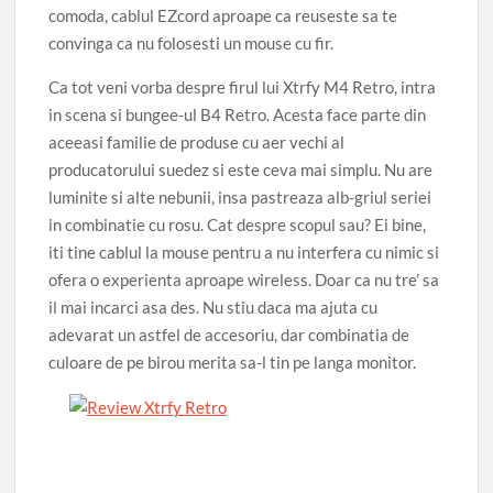
comoda, cablul EZcord aproape ca reuseste sa te
convinga ca nu folosesti un mouse cu fir.
Ca tot veni vorba despre firul lui Xtrfy M4 Retro, intra
in scena si bungee-ul B4 Retro. Acesta face parte din
aceeasi familie de produse cu aer vechi al
producatorului suedez si este ceva mai simplu. Nu are
luminite si alte nebunii, insa pastreaza alb-griul seriei
in combinatie cu rosu. Cat despre scopul sau? Ei bine,
iti tine cablul la mouse pentru a nu interfera cu nimic si
ofera o experienta aproape wireless. Doar ca nu tre’ sa
il mai incarci asa des. Nu stiu daca ma ajuta cu
adevarat un astfel de accesoriu, dar combinatia de
culoare de pe birou merita sa-l tin pe langa monitor.