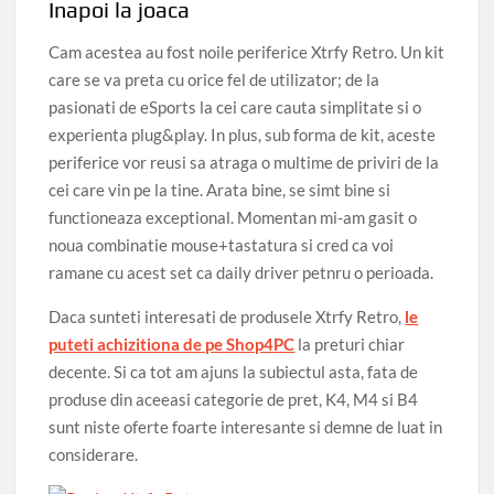
Inapoi la joaca
Cam acestea au fost noile periferice Xtrfy Retro. Un kit
care se va preta cu orice fel de utilizator; de la
pasionati de eSports la cei care cauta simplitate si o
experienta plug&play. In plus, sub forma de kit, aceste
periferice vor reusi sa atraga o multime de priviri de la
cei care vin pe la tine. Arata bine, se simt bine si
functioneaza exceptional. Momentan mi-am gasit o
noua combinatie mouse+tastatura si cred ca voi
ramane cu acest set ca daily driver petnru o perioada.
Daca sunteti interesati de produsele Xtrfy Retro,
le
puteti achizitiona de pe Shop4PC
la preturi chiar
decente. Si ca tot am ajuns la subiectul asta, fata de
produse din aceeasi categorie de pret, K4, M4 si B4
sunt niste oferte foarte interesante si demne de luat in
considerare.