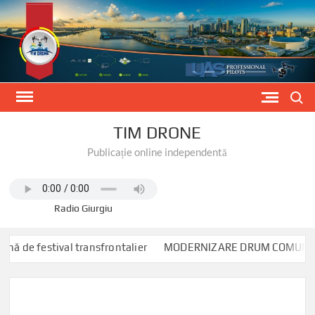
Skip
to
content
Search
TIM DRONE
Publicație online independentă
Radio Giurgiu
 festival transfrontalier
MODERNIZARE DRUM COMUNAL DC 90