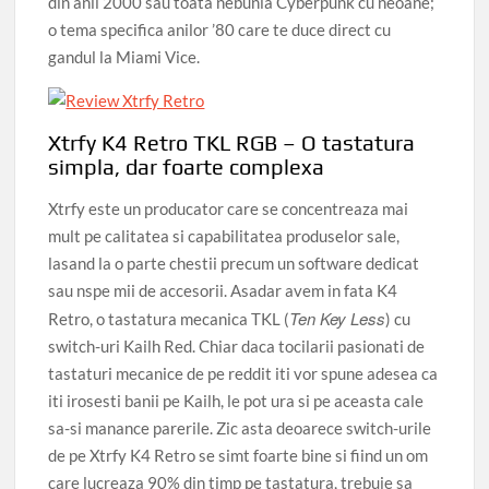
din anii 2000 sau toata nebunia Cyberpunk cu neoane;
o tema specifica anilor ’80 care te duce direct cu
gandul la Miami Vice.
Xtrfy K4 Retro TKL RGB – O tastatura
simpla, dar foarte complexa
Xtrfy este un producator care se concentreaza mai
mult pe calitatea si capabilitatea produselor sale,
lasand la o parte chestii precum un software dedicat
sau nspe mii de accesorii. Asadar avem in fata K4
Ten Key Less
Retro, o tastatura mecanica TKL (
) cu
switch-uri Kailh Red. Chiar daca tocilarii pasionati de
tastaturi mecanice de pe reddit iti vor spune adesea ca
iti irosesti banii pe Kailh, le pot ura si pe aceasta cale
sa-si manance parerile. Zic asta deoarece switch-urile
de pe Xtrfy K4 Retro se simt foarte bine si fiind un om
care lucreaza 90% din timp pe tastatura, trebuie sa