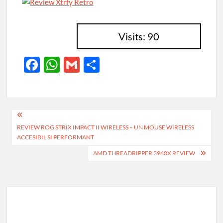
Visits: 90
F
W
G
P
ac
h
m
ar
e
at
ail
ta
b
s
je
Navigare
o
A
az
REVIEW ROG STRIX IMPACT II WIRELESS – UN MOUSE WIRELESS
în
ACCESIBIL SI PERFORMANT
o
p
ă
articole
AMD THREADRIPPER 3960X REVIEW
k
p