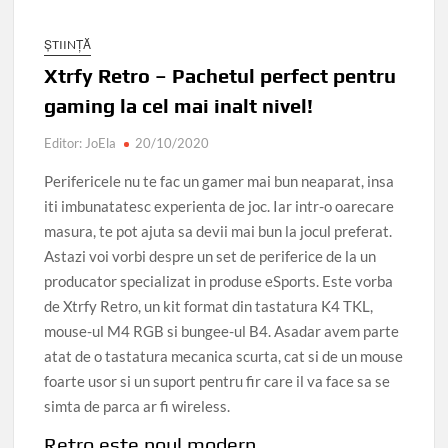
ȘTIINȚĂ
Xtrfy Retro – Pachetul perfect pentru
gaming la cel mai inalt nivel!
Editor: JoEla
20/10/2020
Perifericele nu te fac un gamer mai bun neaparat, insa
iti imbunatatesc experienta de joc. Iar intr-o oarecare
masura, te pot ajuta sa devii mai bun la jocul preferat.
Astazi voi vorbi despre un set de periferice de la un
producator specializat in produse eSports. Este vorba
de Xtrfy Retro, un kit format din tastatura K4 TKL,
mouse-ul M4 RGB si bungee-ul B4. Asadar avem parte
atat de o tastatura mecanica scurta, cat si de un mouse
foarte usor si un suport pentru fir care il va face sa se
simta de parca ar fi wireless.
Retro este noul modern