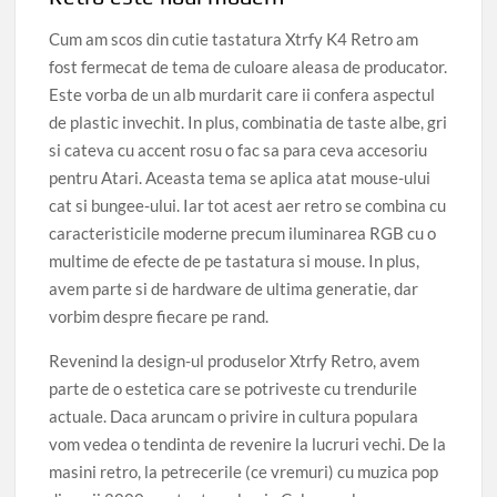
Cum am scos din cutie tastatura Xtrfy K4 Retro am
fost fermecat de tema de culoare aleasa de producator.
Este vorba de un alb murdarit care ii confera aspectul
de plastic invechit. In plus, combinatia de taste albe, gri
si cateva cu accent rosu o fac sa para ceva accesoriu
pentru Atari. Aceasta tema se aplica atat mouse-ului
cat si bungee-ului. Iar tot acest aer retro se combina cu
caracteristicile moderne precum iluminarea RGB cu o
multime de efecte de pe tastatura si mouse. In plus,
avem parte si de hardware de ultima generatie, dar
vorbim despre fiecare pe rand.
Revenind la design-ul produselor Xtrfy Retro, avem
parte de o estetica care se potriveste cu trendurile
actuale. Daca aruncam o privire in cultura populara
vom vedea o tendinta de revenire la lucruri vechi. De la
masini retro, la petrecerile (ce vremuri) cu muzica pop