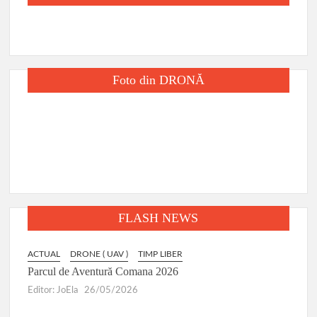
Foto din DRONĂ
FLASH NEWS
TUAL
DRONE ( UAV )
TIMP LIBER
ACTUAL
DRONE
rcul de Aventură Comana 2026
Târgul Călugăr
tor: JoEla
26/05/2026
Editor: JoEla
2