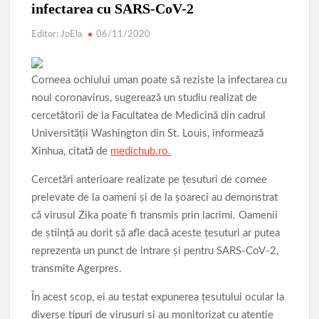
Parcul de Aventură Comana 2026
Târgul Călugăreni
infectarea cu SARS-CoV-2
Parada Dunării
Centura ocolitoare Giurgiu 25.03.2026
Editor: JoEla
06/11/2020
Lucrările de modernizare a infrastructurii rutiere din municipiu
Corneea ochiului uman poate să reziste la infectarea cu
AVERTIZARE: Actualizați de urgență aplicațiile de tip
noul coronavirus, sugerează un studiu realizat de
browser bazate pe Chromium
cercetătorii de la Facultatea de Medicină din cadrul
Povestea calendarului si Castelul de lut 2025
Universităţii Washington din St. Louis, informează
Xinhua, citată de
medichub.ro.
Cercetări anterioare realizate pe ţesuturi de cornee
prelevate de la oameni şi de la şoareci au demonstrat
că virusul Zika poate fi transmis prin lacrimi. Oamenii
de ştiinţă au dorit să afle dacă aceste ţesuturi ar putea
reprezenta un punct de intrare şi pentru SARS-CoV-2,
transmite Agerpres.
În acest scop, ei au testat expunerea ţesutului ocular la
diverse tipuri de virusuri şi au monitorizat cu atenţie