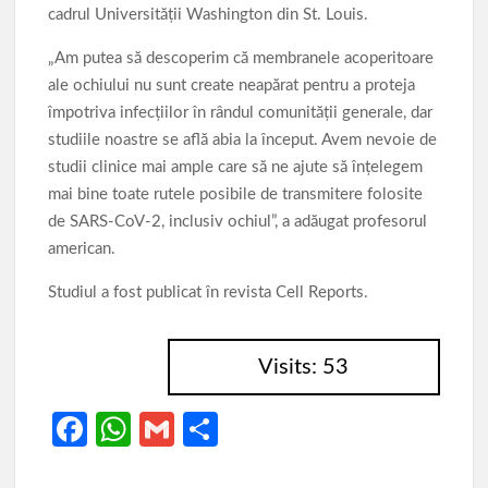
cadrul Universităţii Washington din St. Louis.
„Am putea să descoperim că membranele acoperitoare
ale ochiului nu sunt create neapărat pentru a proteja
împotriva infecţiilor în rândul comunităţii generale, dar
studiile noastre se află abia la început. Avem nevoie de
studii clinice mai ample care să ne ajute să înţelegem
mai bine toate rutele posibile de transmitere folosite
de SARS-CoV-2, inclusiv ochiul”, a adăugat profesorul
american.
Studiul a fost publicat în revista Cell Reports.
Visits: 53
Fa
W
G
P
ce
h
m
ar