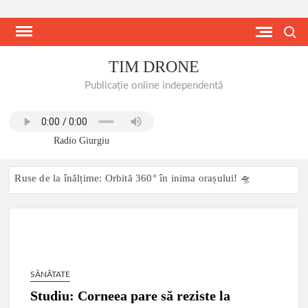
Skip
to
Search
content
TIM DRONE
Publicație online independentă
Radio Giurgiu
Ruse de la înălțime: Orbită 360° în inima orașului! 🛸
Două steaguri, un fluviu: Istorie scrisă pe apă, pe cer și pe
ambele maluri ale Dunării Giurgiu-Ruse, 27 iunie 2026:
Dunărea transformată într-o scenă comună de festival
transfrontalier
SĂNĂTATE
MODERNIZARE DRUM COMUNAL DC 90 MIHAI BRAVU,
JUDETUL GIURGIU 11.06.2026
Studiu: Corneea pare să reziste la