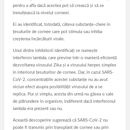
pentru a afla dacă acestea pot să crească şi să se
înmulţească la nivelul corneei.
Ei au identificat, totodată, câteva substanţe-cheie în
ţesuturile de cornee care pot stimula sau inhiba
creşterea încărcăturii virale.
Unul dintre inhibitorii identificaţi se numeşte
interferon lambda, care previne într-o manieră eficientă
dezvoltarea virusului Zika şi a virusului herpes simplex
în interiorul ţesuturilor de cornee. Dar, în cazul SARS-
CoV-2, concentraţiile acestei substanţe nu au avut
niciun efect asupra posibilităţii virusului de a se
replica. Pur şi simplu, acesta din urmă nu găsea o cale
de pătrundere în organism, indiferent dacă interferonul
lambda era prezent sau nu.
Această descoperire sugerează că SARS-CoV-2 nu
poate fi transmis prin transplant de cornee sau prin