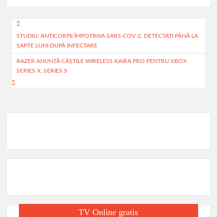
b
at
ail
ta
o
s
je
Navigare
o
A
az
STUDIU: ANTICORPII ÎMPOTRIVA SARS-COV-2, DETECTAŢI PÂNĂ LA
în
ŞAPTE LUNI DUPĂ INFECTARE
k
p
ă
articole
RAZER ANUNŢĂ CĂŞTILE WIRELESS KAIRA PRO PENTRU XBOX
p
SERIES X, SERIES S
TV Online gratis