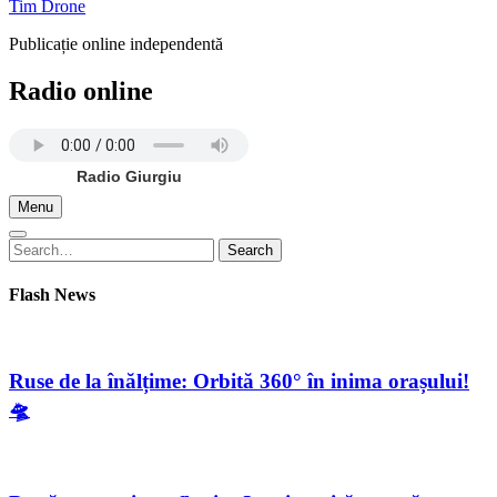
Tim Drone
Publicație online independentă
Radio online
Radio Giurgiu
Menu
Search
Search
for:
Flash News
Ruse de la înălțime: Orbită 360° în inima orașului!
🛸