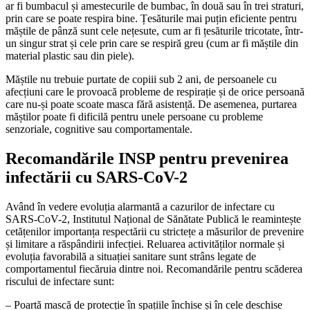
ar fi bumbacul și amestecurile de bumbac, în două sau în trei straturi,
prin care se poate respira bine. Țesăturile mai puțin eficiente pentru
măștile de pânză sunt cele nețesute, cum ar fi țesăturile tricotate, într-
un singur strat și cele prin care se respiră greu (cum ar fi măștile din
material plastic sau din piele).
Măștile nu trebuie purtate de copiii sub 2 ani, de persoanele cu
afecțiuni care le provoacă probleme de respirație și de orice persoană
care nu-și poate scoate masca fără asistență. De asemenea, purtarea
măștilor poate fi dificilă pentru unele persoane cu probleme
senzoriale, cognitive sau comportamentale.
Recomandările INSP pentru prevenirea
infectării cu SARS-CoV-2
Având în vedere evoluția alarmantă a cazurilor de infectare cu
SARS-CoV-2, Institutul Național de Sănătate Publică le reamintește
cetățenilor importanța respectării cu strictețe a măsurilor de prevenire
și limitare a răspândirii infecției. Reluarea activităților normale și
evoluția favorabilă a situației sanitare sunt strâns legate de
comportamentul fiecăruia dintre noi. Recomandările pentru scăderea
riscului de infectare sunt:
– Poartă mască de protecție în spațiile închise și în cele deschise