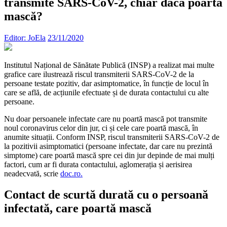
transmite SARS-CoV-2, chiar dacă poartă
mască?
Editor: JoEla
23/11/2020
Institutul Național de Sănătate Publică (INSP) a realizat mai multe
grafice care ilustrează riscul transmiterii SARS-CoV-2 de la
persoane testate pozitiv, dar asimptomatice, în funcție de locul în
care se află, de acțiunile efectuate și de durata contactului cu alte
persoane.
Nu doar persoanele infectate care nu poartă mască pot transmite
noul coronavirus celor din jur, ci și cele care poartă mască, în
anumite situații. Conform INSP, riscul transmiterii SARS-CoV-2 de
la pozitivii asimptomatici (persoane infectate, dar care nu prezintă
simptome) care poartă mască spre cei din jur depinde de mai mulți
factori, cum ar fi durata contactului, aglomerația și aerisirea
neadecvată, scrie
doc.ro.
Contact de scurtă durată cu o persoană
infectată, care poartă mască