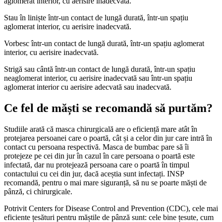
aglomerat interior, cu aerisire inadecvată.
Stau în liniște într-un contact de lungă durată, într-un spațiu
aglomerat interior, cu aerisire inadecvată.
Vorbesc într-un contact de lungă durată, într-un spațiu aglomerat
interior, cu aerisire inadecvată.
Strigă sau cântă într-un contact de lungă durată, într-un spațiu
neaglomerat interior, cu aerisire inadecvată sau într-un spațiu
aglomerat interior cu aerisire adecvată sau inadecvată.
Ce fel de măști se recomandă să purtăm?
Studiile arată că masca chirurgicală are o eficiență mare atât în
protejarea persoanei care o poartă, cât și a celor din jur care intră în
contact cu persoana respectivă. Masca de bumbac pare să îi
protejeze pe cei din jur în cazul în care persoana o poartă este
infectată, dar nu protejează persoana care o poartă în timpul
contactului cu cei din jur, dacă aceștia sunt infectați. INSP
recomandă, pentru o mai mare siguranță, să nu se poarte măști de
pânză, ci chirurgicale.
Potrivit Centers for Disease Control and Prevention (CDC), cele mai
eficiente țesături pentru măștile de pânză sunt: cele bine țesute, cum