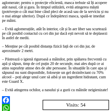
aglomerate; pentru o protecție eficientă, masca trebuie să îți acopere
atât nasul, cât și gura. În timpul utilizării, evită atingerea măștii
(potrivește-o cât mai bine când pleci de acasă sau de la serviciu și nu
o mai atinge ulterior). După ce îndepărtezi masca, spală-te imediat
pe mâini.
– Evită aglomerațiile, atât în interior, cât și în aer liber sau scurtează
pe cât posibil contactul cu cei din jur dacă ești nevoit să te deplasezi
în astfel de medii.
– Menține pe cât posibil distanța fizică față de cei din jur, de
aproximativ 2 metri.
– Păstrează o igienă riguroasă a mâinilor, prin spălarea frecventă cu
apă și săpun, timp de cel puțin 20 de secunde, mai ales după ce ai
atins suprafețe atinse des de alte persoane. În situațiile în care apa și
săpunul nu sunt disponibile, folosește un gel dezinfectant cu 70%
alcool – poți alege unul care să aibă și un ingredient hidratant, cum
este Guard X.
– Evită atingerea ochilor, a nasului și a gurii cu mâinile neigienizate!
Visits: 54
Facebook