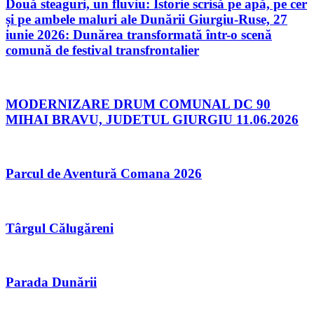
Două steaguri, un fluviu: Istorie scrisă pe apă, pe cer
și pe ambele maluri ale Dunării Giurgiu-Ruse, 27
iunie 2026: Dunărea transformată într-o scenă
comună de festival transfrontalier
MODERNIZARE DRUM COMUNAL DC 90
MIHAI BRAVU, JUDETUL GIURGIU 11.06.2026
Parcul de Aventură Comana 2026
Târgul Călugăreni
Parada Dunării