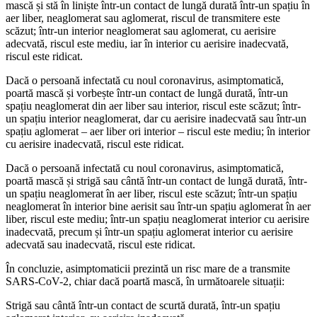
mască și stă în liniște într-un contact de lungă durată într-un spațiu în
aer liber, neaglomerat sau aglomerat, riscul de transmitere este
scăzut; într-un interior neaglomerat sau aglomerat, cu aerisire
adecvată, riscul este mediu, iar în interior cu aerisire inadecvată,
riscul este ridicat.
Dacă o persoană infectată cu noul coronavirus, asimptomatică,
poartă mască și vorbește într-un contact de lungă durată, într-un
spațiu neaglomerat din aer liber sau interior, riscul este scăzut; într-
un spațiu interior neaglomerat, dar cu aerisire inadecvată sau într-un
spațiu aglomerat – aer liber ori interior – riscul este mediu; în interior
cu aerisire inadecvată, riscul este ridicat.
Dacă o persoană infectată cu noul coronavirus, asimptomatică,
poartă mască și strigă sau cântă într-un contact de lungă durată, într-
un spațiu neaglomerat în aer liber, riscul este scăzut; într-un spațiu
neaglomerat în interior bine aerisit sau într-un spațiu aglomerat în aer
liber, riscul este mediu; într-un spațiu neaglomerat interior cu aerisire
inadecvată, precum și într-un spațiu aglomerat interior cu aerisire
adecvată sau inadecvată, riscul este ridicat.
În concluzie, asimptomaticii prezintă un risc mare de a transmite
SARS-CoV-2, chiar dacă poartă mască, în următoarele situații:
Strigă sau cântă într-un contact de scurtă durată, într-un spațiu