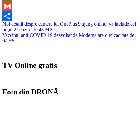
WhatsApp
Gmail
Navigare
Noi detalii despre camera lui OnePlus 9 ajung online: va include cel
Partajează
puţin 2 senzori de 48 MP
în
Vaccinul anti-COVID-19 dezvoltat de Moderna are o eficacitate de
articole
94,5%
TV Online gratis
Foto din DRONĂ