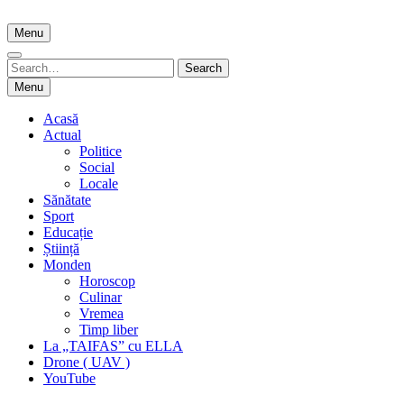
Skip
to
Menu
content
Search
Search
for:
Menu
Acasă
Actual
Politice
Social
Locale
Sănătate
Sport
Educație
Știință
Monden
Horoscop
Culinar
Vremea
Timp liber
La „TAIFAS” cu ELLA
Drone ( UAV )
YouTube