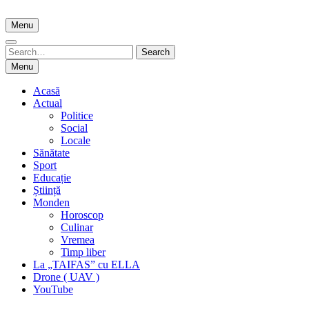
Skip
to
Menu
content
Search
Search
for:
Menu
Acasă
Actual
Politice
Social
Locale
Sănătate
Sport
Educație
Știință
Monden
Horoscop
Culinar
Vremea
Timp liber
La „TAIFAS” cu ELLA
Drone ( UAV )
YouTube