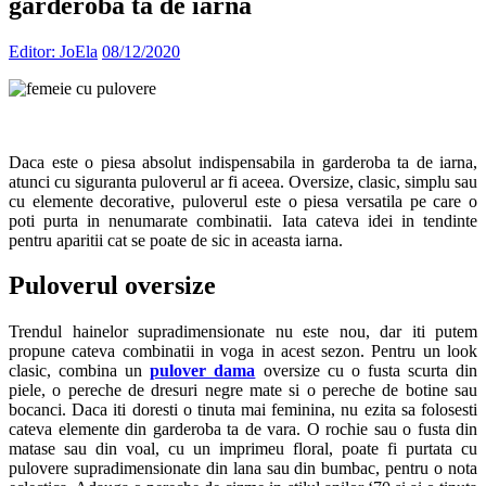
garderoba ta de iarna
Editor: JoEla
08/12/2020
Daca este o piesa absolut indispensabila in garderoba ta de iarna,
atunci cu siguranta puloverul ar fi aceea. Oversize, clasic, simplu sau
cu elemente decorative, puloverul este o piesa versatila pe care o
poti purta in nenumarate combinatii. Iata cateva idei in tendinte
pentru aparitii cat se poate de sic in aceasta iarna.
Puloverul oversize
Trendul hainelor supradimensionate nu este nou, dar iti putem
propune cateva combinatii in voga in acest sezon. Pentru un look
clasic, combina un
pulover dama
oversize cu o fusta scurta din
piele, o pereche de dresuri negre mate si o pereche de botine sau
bocanci. Daca iti doresti o tinuta mai feminina, nu ezita sa folosesti
cateva elemente din garderoba ta de vara. O rochie sau o fusta din
matase sau din voal, cu un imprimeu floral, poate fi purtata cu
pulovere supradimensionate din lana sau din bumbac, pentru o nota