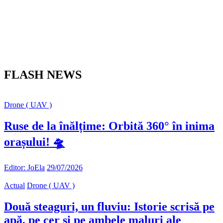
FLASH NEWS
Drone ( UAV )
Ruse de la înălțime: Orbită 360° în inima
orașului! 🛸
Editor: JoEla
29/07/2026
Actual
Drone ( UAV )
Două steaguri, un fluviu: Istorie scrisă pe
apă, pe cer și pe ambele maluri ale