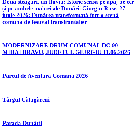
Două steaguri, un fluviu: Istorie scrisă pe apă, pe cer
și pe ambele maluri ale Dunării Giurgiu-Ruse, 27
iunie 2026: Dunărea transformată într-o scenă
comună de festival transfrontalier
MODERNIZARE DRUM COMUNAL DC 90
MIHAI BRAVU, JUDETUL GIURGIU 11.06.2026
Parcul de Aventură Comana 2026
Târgul Călugăreni
Parada Dunării