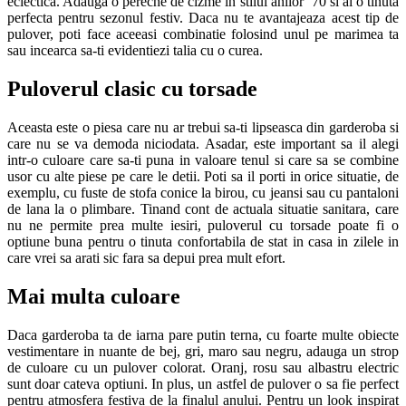
eclectica. Adauga o pereche de cizme in stilul anilor ‘70 si ai o tinuta
perfecta pentru sezonul festiv. Daca nu te avantajeaza acest tip de
pulover, poti face aceeasi combinatie folosind unul pe marimea ta
sau incearca sa-ti evidentiezi talia cu o curea.
Puloverul clasic cu torsade
Aceasta este o piesa care nu ar trebui sa-ti lipseasca din garderoba si
care nu se va demoda niciodata. Asadar, este important sa il alegi
intr-o culoare care sa-ti puna in valoare tenul si care sa se combine
usor cu alte piese pe care le detii. Poti sa il porti in orice situatie, de
exemplu, cu fuste de stofa conice la birou, cu jeansi sau cu pantaloni
de lana la o plimbare. Tinand cont de actuala situatie sanitara, care
nu ne permite prea multe iesiri, puloverul cu torsade poate fi o
optiune buna pentru o tinuta confortabila de stat in casa in zilele in
care vrei sa arati sic fara sa depui prea mult efort.
Mai multa culoare
Daca garderoba ta de iarna pare putin terna, cu foarte multe obiecte
vestimentare in nuante de bej, gri, maro sau negru, adauga un strop
de culoare cu un pulover colorat. Oranj, rosu sau albastru electric
sunt doar cateva optiuni. In plus, un astfel de pulover o sa fie perfect
pentru atmosfera festiva de la finalul anului. Pentru un look inspirat