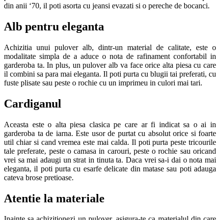
din anii ‘70, il poti asorta cu jeansi evazati si o pereche de bocanci.
Alb pentru eleganta
Achizitia unui pulover alb, dintr-un material de calitate, este o
modalitate simpla de a aduce o nota de rafinament confortabil in
garderoba ta. In plus, un pulover alb va face orice alta piesa cu care
il combini sa para mai eleganta. Il poti purta cu blugii tai preferati, cu
fuste plisate sau peste o rochie cu un imprimeu in culori mai tari.
Cardiganul
Aceasta este o alta piesa clasica pe care ar fi indicat sa o ai in
garderoba ta de iarna. Este usor de purtat cu absolut orice si foarte
util chiar si cand vremea este mai calda. Il poti purta peste tricourile
tale preferate, peste o camasa in carouri, peste o rochie sau oricand
vrei sa mai adaugi un strat in tinuta ta. Daca vrei sa-i dai o nota mai
eleganta, il poti purta cu esarfe delicate din matase sau poti adauga
cateva brose pretioase.
Atentie la materiale
Inainte sa achizitionezi un pulover, asigura-te ca materialul din care