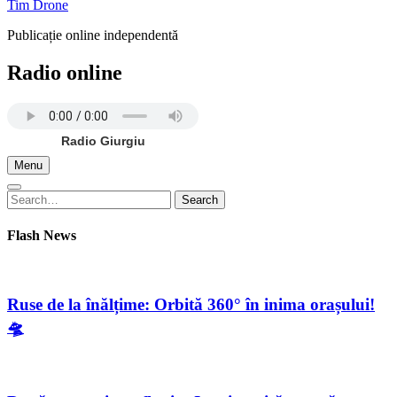
Tim Drone
Publicație online independentă
Radio online
Radio Giurgiu
Menu
Search
Search
for:
Flash News
Ruse de la înălțime: Orbită 360° în inima orașului!
🛸