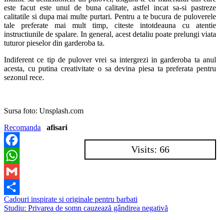
este facut este unul de buna calitate, astfel incat sa-si pastreze
calitatile si dupa mai multe purtari. Pentru a te bucura de puloverele
tale preferate mai mult timp, citeste intotdeauna cu atentie
instructiunile de spalare. In general, acest detaliu poate prelungi viata
tuturor pieselor din garderoba ta.
Indiferent ce tip de pulover vrei sa intergrezi in garderoba ta anul
acesta, cu putina creativitate o sa devina piesa ta preferata pentru
sezonul rece.
Sursa foto: Unsplash.com
Recomanda
afisari
Visits: 66
Facebook
WhatsApp
Gmail
Navigare
Cadouri inspirate si originale pentru barbati
Partajează
Studiu: Privarea de somn cauzează gândirea negativă
în