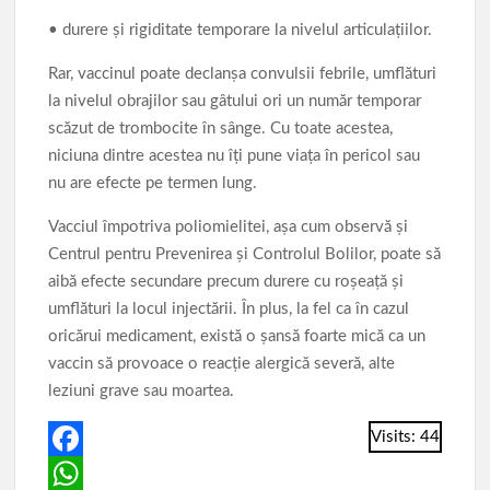
• durere și rigiditate temporare la nivelul articulațiilor.
Rar, vaccinul poate declanșa convulsii febrile, umflături
la nivelul obrajilor sau gâtului ori un număr temporar
scăzut de trombocite în sânge. Cu toate acestea,
niciuna dintre acestea nu îți pune viața în pericol sau
nu are efecte pe termen lung.
Vacciul împotriva poliomielitei, așa cum observă și
Centrul pentru Prevenirea și Controlul Bolilor, poate să
aibă efecte secundare precum durere cu roșeață și
umflături la locul injectării. În plus, la fel ca în cazul
oricărui medicament, există o șansă foarte mică ca un
vaccin să provoace o reacție alergică severă, alte
leziuni grave sau moartea.
Visits: 44
F