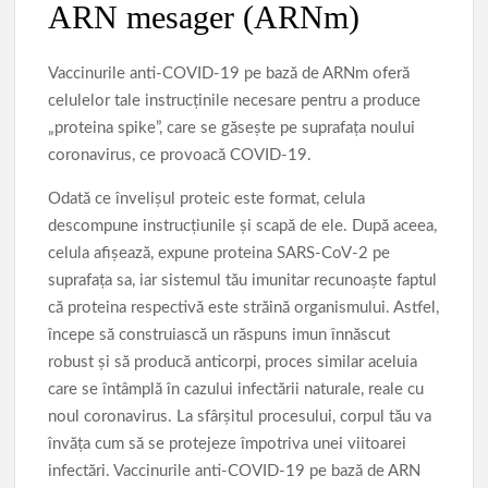
ARN mesager (ARNm)
Vaccinurile anti-COVID-19 pe bază de ARNm oferă
celulelor tale instrucținile necesare pentru a produce
„proteina spike”, care se găsește pe suprafața noului
coronavirus, ce provoacă COVID-19.
Odată ce învelișul proteic este format, celula
descompune instrucțiunile și scapă de ele. După aceea,
celula afișează, expune proteina SARS-CoV-2 pe
suprafața sa, iar sistemul tău imunitar recunoaște faptul
că proteina respectivă este străină organismului. Astfel,
începe să construiască un răspuns imun înnăscut
robust și să producă anticorpi, proces similar aceluia
care se întâmplă în cazului infectării naturale, reale cu
noul coronavirus. La sfârșitul procesului, corpul tău va
învăța cum să se protejeze împotriva unei viitoarei
infectări. Vaccinurile anti-COVID-19 pe bază de ARN