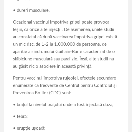
• dureri musculare.
Ocazional vaccinul împotriva gripei poate provoca
leșin, ca orice alte injecții. De asemenea, unele studii
au constatat că după vaccinarea împotriva gripei există
un mic risc, de 1-2 la 1.000.000 de persoane, de
apariție a sindromului Guillain-Barré caracterizat de o
slăbiciune musculară sau paralizie. Însă, alte studii nu
au găsit nicio asociere în această privință.
Pentru vaccinul împotriva rujeolei, efectele secundare
enumerate ca frecvente de Centrul pentru Controlul și
Prevenirea Bolilor (CDC) sunt:
• brațul la nivelul brațului unde a fost injectată doza;
• febră;
• erupție ușoară;