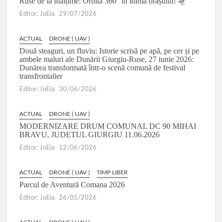
Ruse de la înălțime: Orbită 360° în inima orașului! 🛸
Editor: JoEla
29/07/2026
ACTUAL
DRONE ( UAV )
Două steaguri, un fluviu: Istorie scrisă pe apă, pe cer și pe
ambele maluri ale Dunării Giurgiu-Ruse, 27 iunie 2026:
Dunărea transformată într-o scenă comună de festival
transfrontalier
Editor: JoEla
30/06/2026
ACTUAL
DRONE ( UAV )
MODERNIZARE DRUM COMUNAL DC 90 MIHAI
BRAVU, JUDETUL GIURGIU 11.06.2026
Editor: JoEla
12/06/2026
ACTUAL
DRONE ( UAV )
TIMP LIBER
Parcul de Aventură Comana 2026
Editor: JoEla
26/05/2026