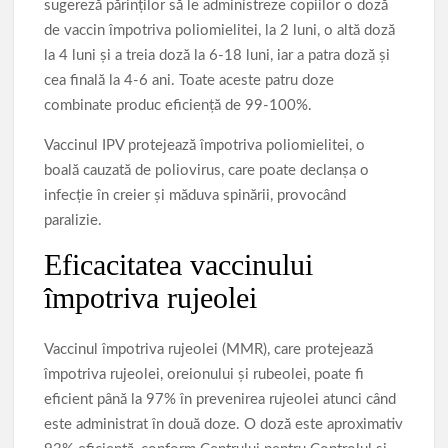
sugereză părinților să le administreze copiilor o doză
de vaccin împotriva poliomielitei, la 2 luni, o altă doză
la 4 luni și a treia doză la 6-18 luni, iar a patra doză și
cea finală la 4-6 ani. Toate aceste patru doze
combinate produc eficiență de 99-100%.
Vaccinul IPV protejează împotriva poliomielitei, o
boală cauzată de poliovirus, care poate declanșa o
infecție în creier și măduva spinării, provocând
paralizie.
Eficacitatea vaccinului
împotriva rujeolei
Vaccinul împotriva rujeolei (MMR), care protejează
împotriva rujeolei, oreionului și rubeolei, poate fi
eficient până la 97% în prevenirea rujeolei atunci când
este administrat în două doze. O doză este aproximativ