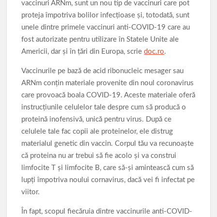
vaccinuri ARNm, sunt un nou tip de vaccinuri care pot
proteja împotriva bolilor infecțioase și, totodată, sunt
unele dintre primele vaccinuri anti-COVID-19 care au
fost autorizate pentru utilizare în Statele Unite ale
Americii, dar și în țări din Europa, scrie
doc.ro
.
Vaccinurile pe bază de acid ribonucleic mesager sau
ARNm conțin materiale provenite din noul coronavirus
care provoacă boala COVID-19. Aceste materiale oferă
instrucțiunile celulelor tale despre cum să producă o
proteină inofensivă, unică pentru virus. După ce
celulele tale fac copii ale proteinelor, ele distrug
materialul genetic din vaccin. Corpul tău va recunoaște
că proteina nu ar trebui să fie acolo și va construi
limfocite T și limfocite B, care să-și amintească cum să
lupți împotriva noului cornavirus, dacă vei fi infectat pe
viitor.
În fapt, scopul fiecăruia dintre vaccinurile anti-COVID-