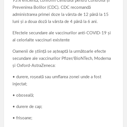
93% eficientă, conform Centrului pentru Controlul și
Prevenirea Bolilor (CDC). CDC recomandă
administrarea primei doze la vârsta de 12 până la 15
luni și a doua doză la vârsta de 4 până la 6 ani.
Efectele secundare ale vaccinurilor anti-COVID-19 și
al celorlalte vaccinuri existente
Oamenii de știință se așteaptă la următoarle efecte
secundare ale vaccinurilor Pfizer/BioNTech, Moderna
și Oxford-AstraZeneca:
• durere, roșeată sau umflarea zonei unde a fost
injectat;
• oboseală;
• durere de cap;
• frisoane;