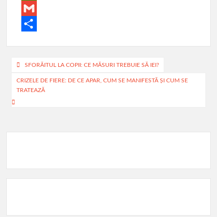
a
W
c
h
G
e
a
m
P
b
t
a
a
Navigare
SFORĂITUL LA COPII: CE MĂSURI TREBUIE SĂ IEI?
o
s
i
r
în
CRIZELE DE FIERE: DE CE APAR, CUM SE MANIFESTĂ ȘI CUM SE
o
A
l
t
TRATEAZĂ
articole
k
p
a
p
j
e
a
z
ă