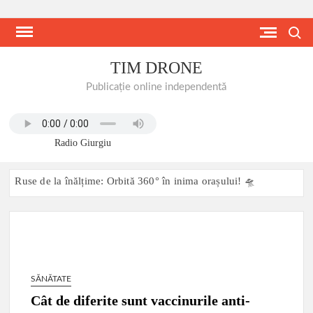
Skip
to
Search
content
TIM DRONE
Publicație online independentă
Radio Giurgiu
Ruse de la înălțime: Orbită 360° în inima orașului! 🛸
Două steaguri, un fluviu: Istorie scrisă pe apă, pe cer și pe
ambele maluri ale Dunării Giurgiu-Ruse, 27 iunie 2026:
Dunărea transformată într-o scenă comună de festival
transfrontalier
SĂNĂTATE
MODERNIZARE DRUM COMUNAL DC 90 MIHAI BRAVU,
JUDETUL GIURGIU 11.06.2026
Cât de diferite sunt vaccinurile anti-