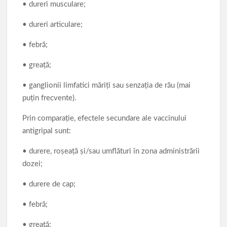
• dureri musculare;
• dureri articulare;
• febră;
• greață;
• ganglionii limfatici măriți sau senzația de rău (mai
puțin frecvente).
Prin comparație, efectele secundare ale vaccinului
antigripal sunt:
• durere, roșeață și/sau umflături în zona administrării
dozei;
• durere de cap;
• febră;
• greaţă;