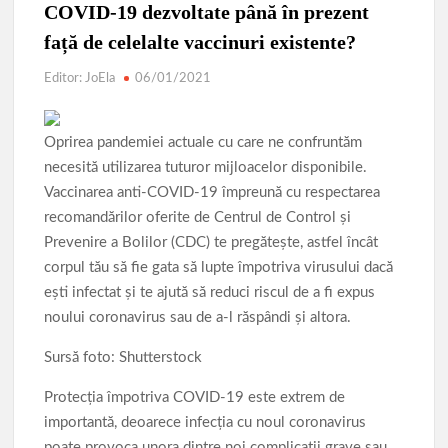
Parcul de Aventură Comana 2026
Târgul Călugăreni
COVID-19 dezvoltate până în prezent
Parada Dunării
Centura ocolitoare Giurgiu 25.03.2026
față de celelalte vaccinuri existente?
Editor: JoEla
06/01/2021
Lucrările de modernizare a infrastructurii rutiere din municipiu
AVERTIZARE: Actualizați de urgență aplicațiile de tip
Oprirea pandemiei actuale cu care ne confruntăm
browser bazate pe Chromium
necesită utilizarea tuturor mijloacelor disponibile.
Povestea calendarului si Castelul de lut 2025
Vaccinarea anti-COVID-19 împreună cu respectarea
recomandărilor oferite de Centrul de Control și
Prevenire a Bolilor (CDC) te pregătește, astfel încât
corpul tău să fie gata să lupte împotriva virusului dacă
ești infectat și te ajută să reduci riscul de a fi expus
noului coronavirus sau de a-l răspândi și altora.
Sursă foto: Shutterstock
Protecția împotriva COVID-19 este extrem de
importantă, deoarece infecția cu noul coronavirus
poate provoca unora dintre noi complicații grave sau