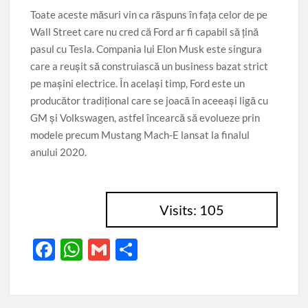
Toate aceste măsuri vin ca răspuns în fața celor de pe
Wall Street care nu cred că Ford ar fi capabil să țină
pasul cu Tesla. Compania lui Elon Musk este singura
care a reușit să construiască un business bazat strict
pe mașini electrice. În același timp, Ford este un
producător tradițional care se joacă în aceeași ligă cu
GM și Volkswagen, astfel încearcă să evolueze prin
modele precum Mustang Mach-E lansat la finalul
anului 2020.
Visits: 105
F
W
G
P
ac
h
m
ar
e
at
ail
ta