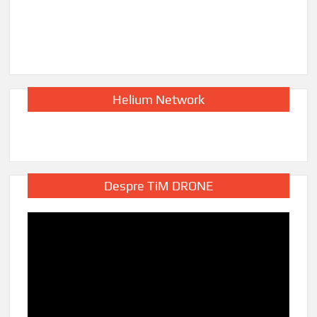
Helium Network
Despre TiM DRONE
Player
video