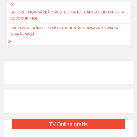
b
s
je
Navigare
o
A
az
GEFORCE NOW SĂRBĂTOREȘTE UN AN DE CÂND A IEȘIT DIN BETA
în
CU JOCURI NOI
o
p
ă
articole
MICROSOFT A ÎNCEPUT SĂ DISTRIBUIE WINDOWS 10 V2004 LA
k
p
SCARĂ LARGĂ
TV Online gratis