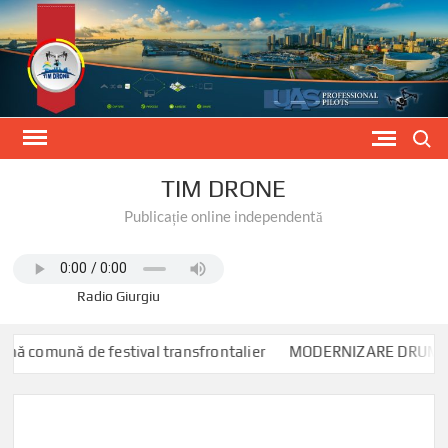
Skip
to
content
Search
TIM DRONE
Publicație online independentă
Radio Giurgiu
ă comună de festival transfrontalier
MODERNIZARE DRUM COMU