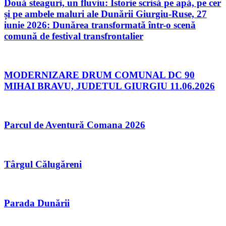
Două steaguri, un fluviu: Istorie scrisă pe apă, pe cer
și pe ambele maluri ale Dunării Giurgiu-Ruse, 27
iunie 2026: Dunărea transformată într-o scenă
comună de festival transfrontalier
MODERNIZARE DRUM COMUNAL DC 90
MIHAI BRAVU, JUDETUL GIURGIU 11.06.2026
Parcul de Aventură Comana 2026
Târgul Călugăreni
Parada Dunării