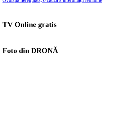
Ovulația neregulată, o cauză a infertilității feminine
articole
TV Online gratis
Foto din DRONĂ