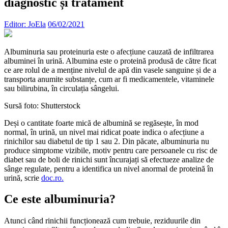
diagnostic și tratament
Editor: JoEla
06/02/2021
Albuminuria sau proteinuria este o afecțiune cauzată de infiltrarea
albuminei în urină. Albumina este o proteină produsă de către ficat
ce are rolul de a menține nivelul de apă din vasele sanguine și de a
transporta anumite substanțe, cum ar fi medicamentele, vitaminele
sau bilirubina, în circulația sângelui.
Sursă foto: Shutterstock
Deși o cantitate foarte mică de albumină se regăsește, în mod
normal, în urină, un nivel mai ridicat poate indica o afecțiune a
rinichilor sau diabetul de tip 1 sau 2. Din păcate, albuminuria nu
produce simptome vizibile, motiv pentru care persoanele cu risc de
diabet sau de boli de rinichi sunt încurajați să efectueze analize de
sânge regulate, pentru a identifica un nivel anormal de proteină în
urină, scrie
doc.ro.
Ce este albuminuria?
Atunci când rinichii funcționează cum trebuie, reziduurile din