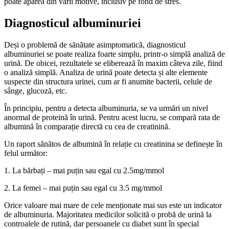
poate apărea din varii motive, inclusiv pe fond de stres.
Diagnosticul albuminuriei
Deși o problemă de sănătate asimptomatică, diagnosticul
albuminuriei se poate realiza foarte simplu, printr-o simplă analiză de
urină. De obicei, rezultatele se eliberează în maxim câteva zile, fiind
o analiză simplă. Analiza de urină poate detecta și alte elemente
suspecte din structura urinei, cum ar fi anumite bacterii, celule de
sânge, glucoză, etc.
În principiu, pentru a detecta albuminuria, se va urmări un nivel
anormal de proteină în urină. Pentru acest lucru, se compară rata de
albumină în comparație directă cu cea de creatinină.
Un raport sănătos de albumină în relație cu creatinina se definește în
felul următor:
1. La bărbați – mai puțin sau egal cu 2.5mg/mmol
2. La femei – mai puțin sau egal cu 3.5 mg/mmol
Orice valoare mai mare de cele menționate mai sus este un indicator
de albuminuria. Majoritatea medicilor solicită o probă de urină la
controalele de rutină, dar persoanele cu diabet sunt în special