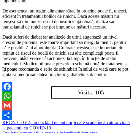
hipertensiunii.
De asemenea, un regim alimentar sărac în proteine poate fi, uneori,
eficient în tratamentul bolilor de rinichi. Dacă aceste măsuri nu
reușesc să diminueze riscul de insuficiență renală, dializa sau
transplantul de rinichi se pot impune ca măsuri necesare.
Dacă suferi de diabet iar analizele de urină sugerează un nivel
crescut de proteină, este foarte important să mergi la medic, pentru
că e posibil să ai albuminuria. Cu toate acestea, este important de
reținut că riscul de boală de rinichi sau alte complicații poate fi
prevenit, atâta vreme cât acționezi la timp, în funcție de sfatul
medicului. Medicul îți poate prescrie o schemă nouă de tratament și
îți poate recomanda o serie de schimbări în stilul de viață care te pot
ajuta să menții sănătatea rinichilor și diabetul sub control.
Visits: 105
Facebook
WhatsApp
Gmail
Navigare
REGN-COV2, un cocktail de anticorpi care scade încărcătura virală
Partajează
la pacienții cu COVID-19
în