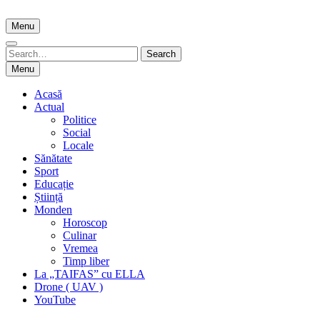
Skip
to
Menu
content
Search
Search
for:
Menu
Acasă
Actual
Politice
Social
Locale
Sănătate
Sport
Educație
Știință
Monden
Horoscop
Culinar
Vremea
Timp liber
La „TAIFAS” cu ELLA
Drone ( UAV )
YouTube