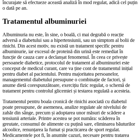
încurajate să efectueze această analiză în mod regulat, adică cel puțin
o dată pe an.
Tratamentul albuminuriei
Albuminuria nu este, în sine, o boală, ci mai degrabă o reacție
adversă a diabetului sau a hipertensiunii, sau un simptom al bolii de
rinichi. Din acest motiv, nu există un tratament specific pentru
albuminurie, iar excesul de proteină din urină este remediat în
funcție de cauza care a declanșat fenomenul. În ceea ce privește
persoanele diabetice, protocolul de tratament al albuminuriei este
conceput de medicul curant, care va ține cont de tratamentul inițial
pentru diabet al pacientului. Pentru majoritatea persoanelor,
managementul diabetului presupune o combinație de factori, și
anume dietă corespunzătoare, exercițiu fizic regulat, o schemă de
tratament pentru controlul glicemiei și testarea regulată a acesteia.
Tratamentul pentru boala cronică de rinichi asociată cu diabetul
poate presupune, de asemenea, analize regulate ale nivelului de
zahăr din sânge, precum și adoptarea unor măsuri de scădere a
tensiunii arteriale. Printre acestea se pot număra: scăderea în
greutate, consumul de alimente cu puțină sare, eliminarea băuturilor
alcoolice, renunțarea la fumat și practicarea de sport regulat.
Medicamentele pot fi, în anumite cazuri, necesare pentru tratarea