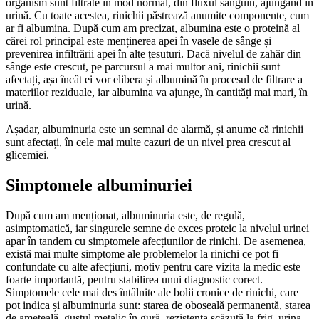
organism sunt filtrate în mod normal, din fluxul sanguin, ajungând în
urină. Cu toate acestea, rinichii păstrează anumite componente, cum
ar fi albumina. După cum am precizat, albumina este o proteină al
cărei rol principal este menținerea apei în vasele de sânge și
prevenirea infiltrării apei în alte țesuturi. Dacă nivelul de zahăr din
sânge este crescut, pe parcursul a mai multor ani, rinichii sunt
afectați, așa încât ei vor elibera și albumină în procesul de filtrare a
materiilor reziduale, iar albumina va ajunge, în cantități mai mari, în
urină.
Așadar, albuminuria este un semnal de alarmă, și anume că rinichii
sunt afectați, în cele mai multe cazuri de un nivel prea crescut al
glicemiei.
Simptomele albuminuriei
După cum am menționat, albuminuria este, de regulă,
asimptomatică, iar singurele semne de exces proteic la nivelul urinei
apar în tandem cu simptomele afecțiunilor de rinichi. De asemenea,
există mai multe simptome ale problemelor la rinichi ce pot fi
confundate cu alte afecțiuni, motiv pentru care vizita la medic este
foarte importantă, pentru stabilirea unui diagnostic corect.
Simptomele cele mai des întâlnite ale bolii cronice de rinichi, care
pot indica și albuminuria sunt: starea de oboseală permanentă, starea
de amețeală, gustul metalic în gură, rezistența scăzută la frig, urina