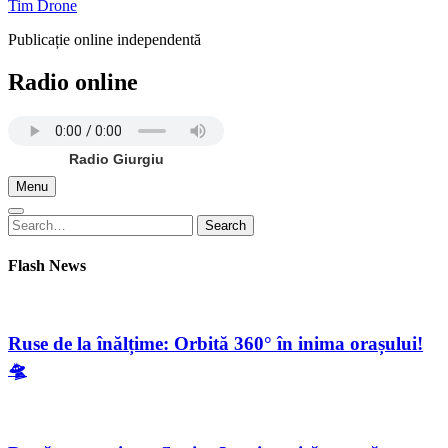
Tim Drone
Publicație online independentă
Radio online
Radio Giurgiu
Menu
Search
Search
for:
Flash News
Ruse de la înălțime: Orbită 360° în inima orașului!
🛸