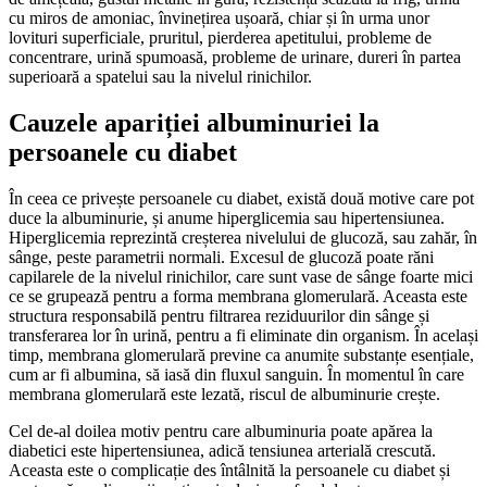
cu miros de amoniac, învinețirea ușoară, chiar și în urma unor
lovituri superficiale, pruritul, pierderea apetitului, probleme de
concentrare, urină spumoasă, probleme de urinare, dureri în partea
superioară a spatelui sau la nivelul rinichilor.
Cauzele apariției albuminuriei la
persoanele cu diabet
În ceea ce privește persoanele cu diabet, există două motive care pot
duce la albuminurie, și anume hiperglicemia sau hipertensiunea.
Hiperglicemia reprezintă creșterea nivelului de glucoză, sau zahăr, în
sânge, peste parametrii normali. Excesul de glucoză poate răni
capilarele de la nivelul rinichilor, care sunt vase de sânge foarte mici
ce se grupează pentru a forma membrana glomerulară. Aceasta este
structura responsabilă pentru filtrarea reziduurilor din sânge și
transferarea lor în urină, pentru a fi eliminate din organism. În același
timp, membrana glomerulară previne ca anumite substanțe esențiale,
cum ar fi albumina, să iasă din fluxul sanguin. În momentul în care
membrana glomerulară este lezată, riscul de albuminurie crește.
Cel de-al doilea motiv pentru care albuminuria poate apărea la
diabetici este hipertensiunea, adică tensiunea arterială crescută.
Aceasta este o complicație des întâlnită la persoanele cu diabet și