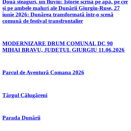
Două steaguri, un fluviu: Istorie scrisă pe apă, pe cer
și pe ambele maluri ale Dunării Giurgiu-Ruse, 27
iunie 2026: Dunărea transformată într-o scenă
comună de festival transfrontalier
MODERNIZARE DRUM COMUNAL DC 90
MIHAI BRAVU, JUDETUL GIURGIU 11.06.2026
Parcul de Aventură Comana 2026
Târgul Călugăreni
Parada Dunării