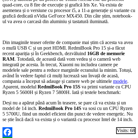
quad-core, cu 8 fire de execuție și grafică Iris Xe. Va exista de
asemenea și o versiune cu procesor i5, a 11-a generație și variante cu
grafică dedicată nVidia GeForce MX450. Din câte știm, notebook-
ul va avea o carcasă din aluminiu și tastatură iluminată.
Din imaginile teaser oferite de companie mai știm că acesta va avea
o mufă USB C și un port HDMI. RedmiBook Pro 15 și-a făcut
recent apariția și în Geekbench, dezvăluind
16GB de memorie
RAM
. Totodată, de această dată vom vedea și o cameră web
integrată pe acesta. În trecut, Xiaomi nu includea camere pe
modelele sale pentru a reduce marginile ecranului la minim. Totuși,
având în vedere faptul că mulți lucrează sau învață de acasă,
compania a început să adauge și camere web pe ultimele
modele
.
Aparent, modelul
RedmiBook Pro 15S
va primi variante cu CPU
Ryzen 5 5600H și Ryzen 7 5800H. Iată și testele benchmark:
Deși nu a apărut până acum în teasere, se pare că va exista și un
model de 14 inch.
RedmiBook Pro 14S
va sosi cu un CPU Ryzen
5 5700U, fiind un model eficient din punct de vedere energetic. Nu
se știe încă dacă va exista și o variantă cu procesor Intel de 14 inch.
Visits: 68