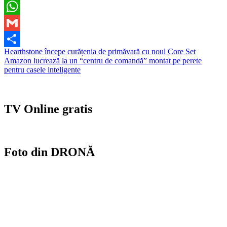
Facebook
WhatsApp
Gmail
Navigare
Hearthstone începe curățenia de primăvară cu noul Core Set
Partajează
Amazon lucrează la un “centru de comandă” montat pe perete
în
pentru casele inteligente
articole
TV Online gratis
Foto din DRONĂ