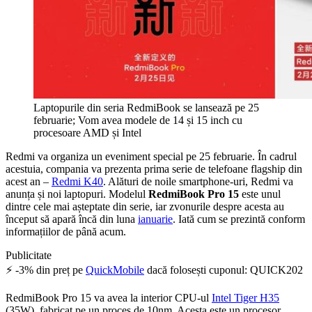
Laptopurile din seria RedmiBook se lansează pe 25
februarie; Vom avea modele de 14 și 15 inch cu
procesoare AMD și Intel
Redmi va organiza un eveniment special pe 25 februarie. În cadrul
acestuia, compania va prezenta prima serie de telefoane flagship din
acest an –
Redmi K40
. Alături de noile smartphone-uri, Redmi va
anunța și noi laptopuri. Modelul
RedmiBook Pro 15
este unul
dintre cele mai așteptate din serie, iar zvonurile despre acesta au
început să apară încă din luna
ianuarie
. Iată cum se prezintă conform
informațiilor de până acum.
Publicitate
⚡ -3% din preț pe
QuickMobile
dacă folosești cuponul: QUICK202
RedmiBook Pro 15 va avea la interior CPU-ul
Intel Tiger H35
(35W), fabricat pe un proces de 10nm. Acesta este un procesor