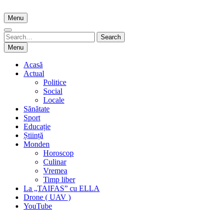
Skip
to
Menu
content
Search
Search
for:
Menu
Acasă
Actual
Politice
Social
Locale
Sănătate
Sport
Educație
Știință
Monden
Horoscop
Culinar
Vremea
Timp liber
La „TAIFAS” cu ELLA
Drone ( UAV )
YouTube