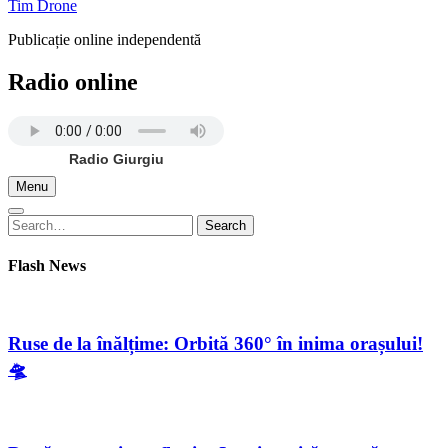
Tim Drone
Publicație online independentă
Radio online
Radio Giurgiu
Menu
Search
Search
for:
Flash News
Ruse de la înălțime: Orbită 360° în inima orașului!
🛸