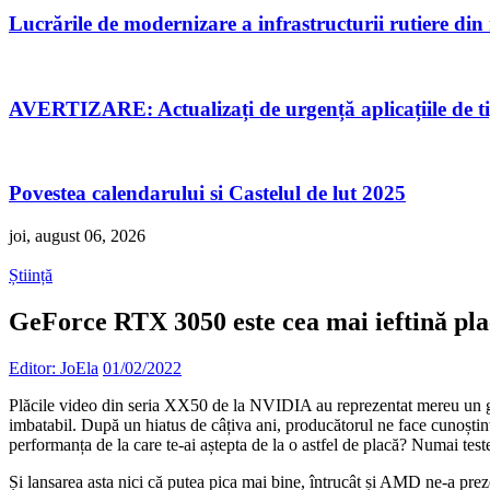
Lucrările de modernizare a infrastructurii rutiere di
AVERTIZARE: Actualizați de urgență aplicațiile de 
Povestea calendarului si Castelul de lut 2025
joi, august 06, 2026
Știință
GeForce RTX 3050 este cea mai ieftină pl
Editor: JoEla
01/02/2022
Plăcile video din seria XX50 de la NVIDIA au reprezentat mereu un ge
imbatabil. După un hiatus de câțiva ani, producătorul ne face cunoști
performanța de la care te-ai aștepta de la o astfel de placă? Numai test
Și lansarea asta nici că putea pica mai bine, întrucât și AMD ne-a pre