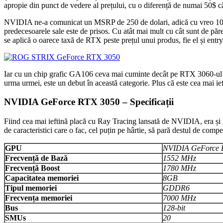
apropie din punct de vedere al prețului, cu o diferență de numai 50$ c
NVIDIA ne-a comunicat un MSRP de 250 de dolari, adică cu vreo 10
predecesoarele sale este de prisos. Cu atât mai mult cu cât sunt de pă
se aplică o oarece taxă de RTX peste prețul unui produs, fie el și entry
Iar cu un chip grafic GA106 ceva mai cuminte decât pe RTX 3060-ul de p
urma urmei, este un debut în această categorie. Plus că este cea mai i
NVIDIA GeForce RTX 3050 – Specificații
Fiind cea mai ieftină placă cu Ray Tracing lansată de NVIDIA, era și n
de caracteristici care o fac, cel puțin pe hârtie, să pară destul de compet
GPU
NVIDIA GeForce 
Frecvență de Bază
1552 MHz
Frecvență Boost
1780 MHz
Capacitatea memoriei
8GB
Tipul memoriei
GDDR6
Frecvența memoriei
7000 MHz
Bus
128-bit
SMUs
20