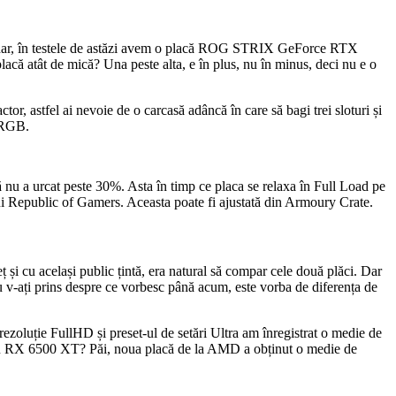
șadar, în testele de astăzi avem o placă ROG STRIX GeForce RTX
lacă atât de mică? Una peste alta, e în plus, nu în minus, deci nu e o
tor, astfel ai nevoie de o carcasă adâncă în care să bagi trei sloturi și
e RGB.
ă nu a urcat peste 30%. Asta în timp ce placa se relaxa în Full Load pe
ului Republic of Gamers. Aceasta poate fi ajustată din Armoury Crate.
 cu același public țintă, era natural să compar cele două plăci. Dar
-ați prins despre ce vorbesc până acum, este vorba de diferența de
 rezoluție FullHD și preset-ul de setări Ultra am înregistrat o medie de
at cu RX 6500 XT? Păi, noua placă de la AMD a obținut o medie de