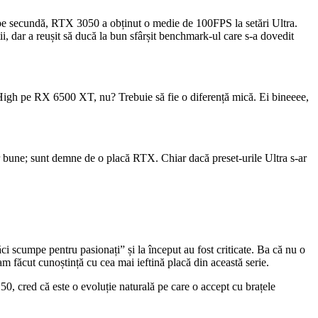
 pe secundă, RTX 3050 a obținut o medie de 100FPS la setări Ultra.
 dar a reușit să ducă la bun sfârșit benchmark-ul care s-a dovedit
 High pe RX 6500 XT, nu? Trebuie să fie o diferență mică. Ei bineeee,
ar bune; sunt demne de o placă RTX. Chiar dacă preset-urile Ultra s-ar
scumpe pentru pasionați” și la început au fost criticate. Ba că nu o
făcut cunoștință cu cea mai ieftină placă din această serie.
, cred că este o evoluție naturală pe care o accept cu brațele