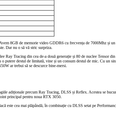
ică. Avem 8GB de memorie video GDDR6 cu frecvența de 7000Mhz și un b
e. Dar nu o să vă stric surpriza.
lee Ray Tracing din cea de-a două generație și 80 de nuclee Tensor din 
u o putere destul de limitată, vine și un consum destul de mic. Cu un s
50W ar trebui să se descurce bine-mersi.
iile adiționale precum Ray Tracing, DLSS și Reflex. Acestea se bucură d
 point principal pentru noua RTX 3050.
dacă este cea mai plăpândă, în combinație cu DLSS setat pe Performance 