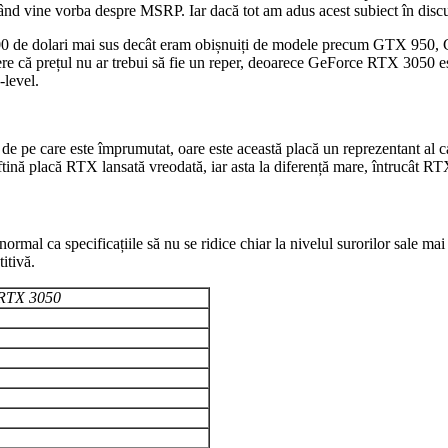
ând vine vorba despre MSRP. Iar dacă tot am adus acest subiect în discuț
0 de dolari mai sus decât eram obișnuiți de modele precum GTX 950,
rere că prețul nu ar trebui să fie un reper, deoarece GeForce RTX 3050 
-level.
e care este împrumutat, oare este această placă un reprezentant al cate
eftină placă RTX lansată vreodată, iar asta la diferență mare, întrucât 
ormal ca specificațiile să nu se ridice chiar la nivelul surorilor sale 
itivă.
RTX 3050