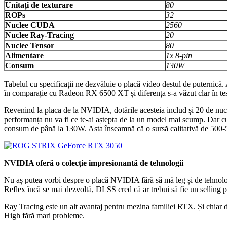
Unitați de texturare
80
ROPs
32
Nuclee CUDA
2560
Nuclee Ray-Tracing
20
Nuclee Tensor
80
Alimentare
1x 8-pin
Consum
130W
Tabelul cu specificații ne dezvăluie o placă video destul de putern
în comparație cu Radeon RX 6500 XT și diferența s-a văzut clar în test
Revenind la placa de la NVIDIA, dotările acesteia includ și 20 de nuc
performanța nu va fi ce te-ai aștepta de la un model mai scump. Dar c
consum de până la 130W. Asta înseamnă că o sursă calitativă de 500-5
NVIDIA oferă o colecție impresionantă de tehnologii
Nu aș putea vorbi despre o placă NVIDIA fără să mă leg și de tehnolog
Reflex încă se mai dezvoltă, DLSS cred că ar trebui să fie un selling
Ray Tracing este un alt avantaj pentru mezina familiei RTX. Și chiar 
High fără mari probleme.