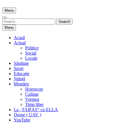
Skip
to
Menu
content
Search
Search
for:
Menu
Acasă
Actual
Politice
Social
Locale
Sănătate
Sport
Educație
Știință
Monden
Horoscop
Culinar
Vremea
Timp liber
La „TAIFAS” cu ELLA
Drone ( UAV )
YouTube