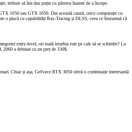
ie, trebuie să îmi dau puțin cu părerea înainte de a începe.
 GTX 1050 sau GTX 1650. Din această cauză, orice comparație cu
este o placă cu capabilități Ray-Tracing și DLSS, ceea ce înseamnă că
goriei entry-level, ori toată ierarhia este pe cale să se schimbe? La
RTX 2060 a debutat cu un preț de 330$.
mai mari. Chiar și așa, GeForce RTX 3050 oferă o combinație interesantă