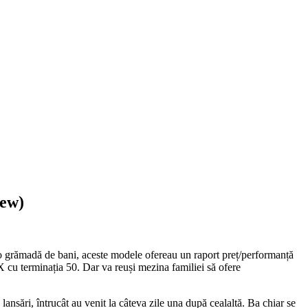
iew)
o grămadă de bani, aceste modele ofereau un raport preț/performanță
 cu terminația 50. Dar va reuși mezina familiei să ofere
sări, întrucât au venit la câteva zile una după cealaltă. Ba chiar se