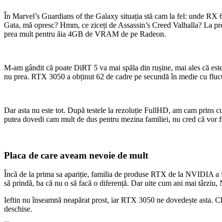
În Marvel’s Guardians of the Galaxy situația stă cam la fel: unde RX
Gata, mă opresc? Hmm, ce ziceți de Assassin’s Creed Valhalla? La pres
prea mult pentru ăia 4GB de VRAM de pe Radeon.
M-am gândit că poate DiRT 5 va mai spăla din rușine, mai ales că este
nu prea. RTX 3050 a obținut 62 de cadre pe secundă în medie cu fluctu
Dar asta nu este tot. După testele la rezoluție FullHD, am cam prins c
putea dovedi cam mult de dus pentru mezina familiei, nu cred că vor fi 
Placa de care aveam nevoie de mult
Încă de la prima sa apariție, familia de produse RTX de la NVIDIA a f
să prindă, ba că nu o să facă o diferență. Dar uite cum ani mai târzi
Ieftin nu înseamnă neapărat prost, iar RTX 3050 ne dovedește asta. Chi
deschise.