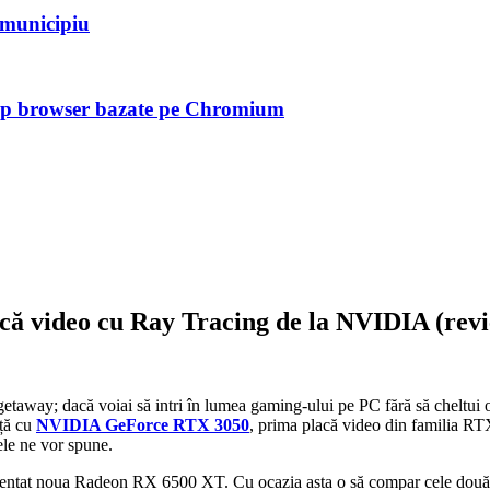
n municipiu
tip browser bazate pe Chromium
acă video cu Ray Tracing de la NVIDIA (rev
taway; dacă voiai să intri în lumea gaming-ului pe PC fără să cheltui 
nță cu
NVIDIA GeForce RTX 3050
, prima placă video din familia RTX
ele ne vor spune.
zentat noua Radeon RX 6500 XT. Cu ocazia asta o să compar cele două lan