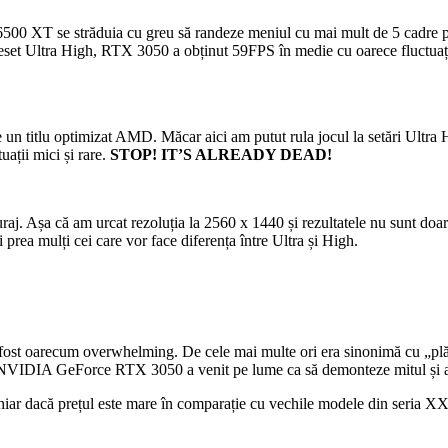
 6500 XT se străduia cu greu să randeze meniul cu mai mult de 5 cadre
et Ultra High, RTX 3050 a obținut 59FPS în medie cu oarece fluctuații,
 un titlu optimizat AMD. Măcar aici am putut rula jocul la setări Ultra
ații mici și rare.
STOP! IT’S ALREADY DEAD!
uraj. Așa că am urcat rezoluția la 2560 x 1440 și rezultatele nu sunt do
prea mulți cei care vor face diferența între Ultra și High.
ost oarecum overwhelming. De cele mai multe ori era sinonimă cu „plăci 
u, NVIDIA GeForce RTX 3050 a venit pe lume ca să demonteze mitul și am 
ar dacă prețul este mare în comparație cu vechile modele din seria XX50