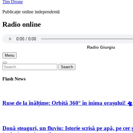
Tim Drone
Publicație online independentă
Radio online
Radio Giurgiu
Menu
Search
Search
for:
Flash News
Ruse de la înălțime: Orbită 360° în inima orașului! 🛸
Două steaguri, un fluviu: Istorie scrisă pe apă, pe c