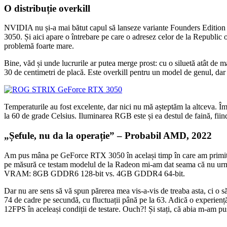
O distribuție overkill
NVIDIA nu și-a mai bătut capul să lanseze variante Founders Edition
3050. Și aici apare o întrebare pe care o adresez celor de la Republic 
problemă foarte mare.
Bine, văd și unde lucrurile ar putea merge prost: cu o siluetă atât de mar
30 de centimetri de placă. Este overkill pentru un model de genul, dar
Temperaturile au fost excelente, dar nici nu mă așteptăm la altceva. Îm
la 60 de grade Celsius. Iluminarea RGB este și ea destul de faină, fiin
„Șefule, nu da la operație” – Probabil AMD, 2022
Am pus mâna pe GeForce RTX 3050 în același timp în care am primit și 
pe măsură ce testam modelul de la Radeon mi-am dat seama că nu urme
VRAM: 8GB GDDR6 128-bit vs. 4GB GDDR4 64-bit.
Dar nu are sens să vă spun părerea mea vis-a-vis de treaba asta, ci o să
74 de cadre pe secundă, cu fluctuații până pe la 63. Adică o experien
12FPS în aceleași condiții de testare. Ouch?! Și stați, că abia m-am pus