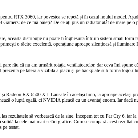
 pentru RTX 3060, iar povestea se repetă și în cazul noului model. A
of Gamers: de ce mă băieți? De ce ați pus un radiator atât de mare pe o p
e, această distribuție nu poate fi înghesuită într-un sistem small form fac
 primești o răcire excelentă, operațiune aproape silențioasă și iluminar
i pare rău că nu am urmărit rotația ventilatoarelor, dar ceva îmi spune c
d prezentă pe laterala vizibilă a plăcii și pe backplate sub forma logo-
Radeon RX 6500 XT. Lansate în același timp, la aproape același preț și
ază o luptă egală, ci NVIDIA pleacă cu un avantaj enorm. Iar dacă nu v
 las rezultatele să vorbească de la sine. Începem tot cu Far Cry 6, iar la
ță solidă la cele mai mari setări grafice. Cum se compară acest rezult
 pe testat.