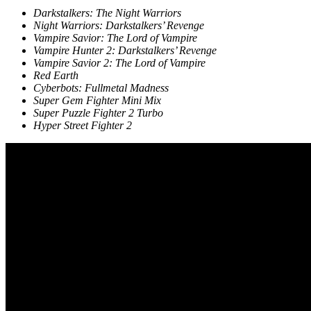
Darkstalkers: The Night Warriors
Night Warriors: Darkstalkers’ Revenge
Vampire Savior: The Lord of Vampire
Vampire Hunter 2: Darkstalkers’ Revenge
Vampire Savior 2: The Lord of Vampire
Red Earth
Cyberbots: Fullmetal Madness
Super Gem Fighter Mini Mix
Super Puzzle Fighter 2 Turbo
Hyper Street Fighter 2