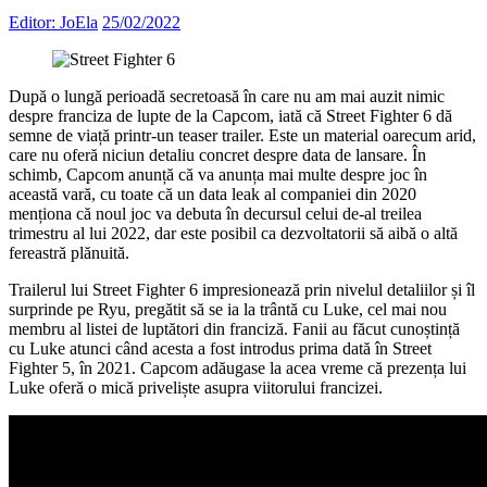
Editor: JoEla
25/02/2022
După o lungă perioadă secretoasă în care nu am mai auzit nimic
despre franciza de lupte de la Capcom, iată că Street Fighter 6 dă
semne de viață printr-un teaser trailer. Este un material oarecum arid,
care nu oferă niciun detaliu concret despre data de lansare. În
schimb, Capcom anunță că va anunța mai multe despre joc în
această vară, cu toate că un data leak al companiei din 2020
menționa că noul joc va debuta în decursul celui de-al treilea
trimestru al lui 2022, dar este posibil ca dezvoltatorii să aibă o altă
fereastră plănuită.
Trailerul lui Street Fighter 6 impresionează prin nivelul detaliilor și îl
surprinde pe Ryu, pregătit să se ia la trântă cu Luke, cel mai nou
membru al listei de luptători din franciză. Fanii au făcut cunoștință
cu Luke atunci când acesta a fost introdus prima dată în Street
Fighter 5, în 2021. Capcom adăugase la acea vreme că prezența lui
Luke oferă o mică priveliște asupra viitorului francizei.