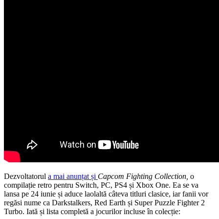
Dezvoltatorul
a mai anunțat și
Capcom Fighting Collection,
o
compilație retro pentru Switch, PC, PS4 și Xbox One. Ea se va
lansa pe 24 iunie și aduce laolaltă câteva titluri clasice, iar fanii vor
regăsi nume ca Darkstalkers, Red Earth și Super Puzzle Fighter 2
Turbo. Iată și lista completă a jocurilor incluse în colecție: