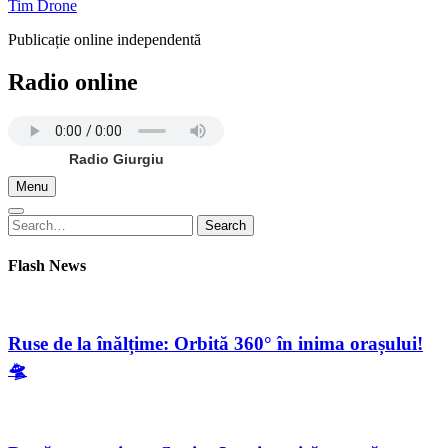
Tim Drone
Publicație online independentă
Radio online
Radio Giurgiu
Menu
Search
Search
for:
Flash News
Ruse de la înălțime: Orbită 360° în inima orașului!
🛸