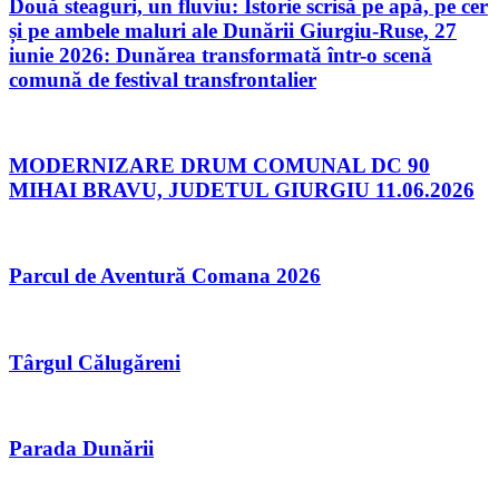
Două steaguri, un fluviu: Istorie scrisă pe apă, pe cer
și pe ambele maluri ale Dunării Giurgiu-Ruse, 27
iunie 2026: Dunărea transformată într-o scenă
comună de festival transfrontalier
MODERNIZARE DRUM COMUNAL DC 90
MIHAI BRAVU, JUDETUL GIURGIU 11.06.2026
Parcul de Aventură Comana 2026
Târgul Călugăreni
Parada Dunării