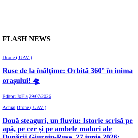
FLASH NEWS
Drone ( UAV )
Ruse de la înălțime: Orbită 360° în inima
orașului! 🛸
Editor: JoEla
29/07/2026
Actual
Drone ( UAV )
Două steaguri, un fluviu: Istorie scrisă pe
apă, pe cer și pe ambele maluri ale
Dunării Giurgiu-Ruse, 27 iunie 2026: