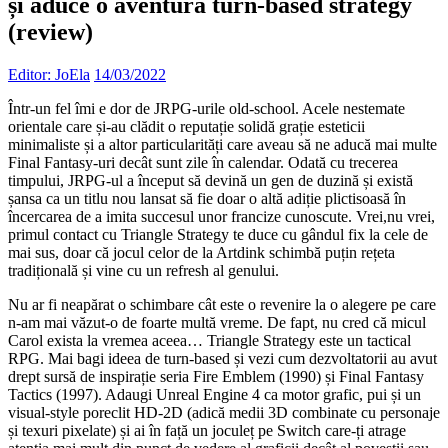
și aduce o aventură turn-based strategy
(review)
Editor: JoEla
14/03/2022
Într-un fel îmi e dor de JRPG-urile old-school. Acele nestemate
orientale care și-au clădit o reputație solidă grație esteticii
minimaliste și a altor particularități care aveau să ne aducă mai multe
Final Fantasy-uri decât sunt zile în calendar. Odată cu trecerea
timpului, JRPG-ul a început să devină un gen de duzină și există
șansa ca un titlu nou lansat să fie doar o altă adiție plictisoasă în
încercarea de a imita succesul unor francize cunoscute. Vrei,nu vrei,
primul contact cu Triangle Strategy te duce cu gândul fix la cele de
mai sus, doar că jocul celor de la Artdink schimbă puțin rețeta
tradițională și vine cu un refresh al genului.
Nu ar fi neapărat o schimbare cât este o revenire la o alegere pe care
n-am mai văzut-o de foarte multă vreme. De fapt, nu cred că micul
Carol exista la vremea aceea… Triangle Strategy este un tactical
RPG. Mai bagi ideea de turn-based și vezi cum dezvoltatorii au avut
drept sursă de inspirație seria Fire Emblem (1990) și Final Fantasy
Tactics (1997). Adaugi Unreal Engine 4 ca motor grafic, pui și un
visual-style poreclit HD-2D (adică medii 3D combinate cu personaje
și texuri pixelate) și ai în față un joculeț pe Switch care-ți atrage