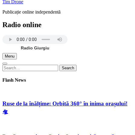
Tim Drone
Publicație online independentă
Radio online
Radio Giurgiu
Menu
Search
Search
for:
Flash News
Ruse de la înălțime: Orbită 360° în inima orașului!
🛸