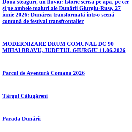
Două steaguri, un fluviu: Istorie scrisă pe apă, pe cer
și pe ambele maluri ale Dunării Giurgiu-Ruse, 27
iunie 2026: Dunărea transformată într-o scenă
comună de festival transfrontalier
MODERNIZARE DRUM COMUNAL DC 90
MIHAI BRAVU, JUDETUL GIURGIU 11.06.2026
Parcul de Aventură Comana 2026
Târgul Călugăreni
Parada Dunării