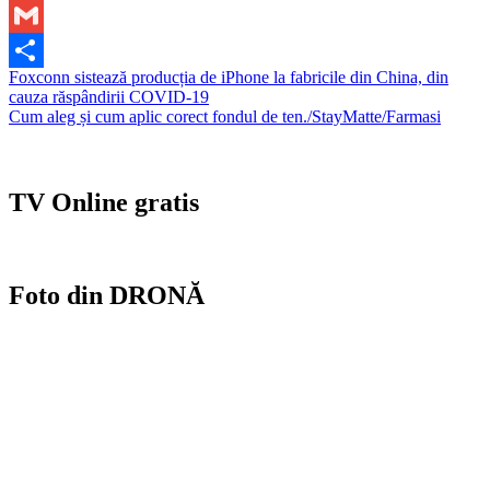
WhatsApp
Gmail
Navigare
Foxconn sistează producția de iPhone la fabricile din China, din
Partajează
cauza răspândirii COVID-19
în
Cum aleg și cum aplic corect fondul de ten./StayMatte/Farmasi
articole
TV Online gratis
Foto din DRONĂ