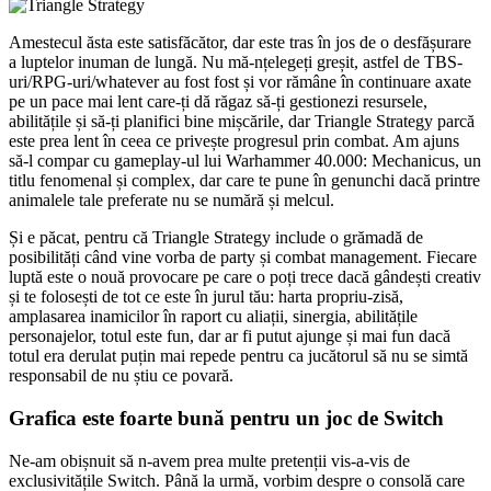
Amestecul ăsta este satisfăcător, dar este tras în jos de o desfășurare
a luptelor inuman de lungă. Nu mă-nțelegeți greșit, astfel de TBS-
uri/RPG-uri/whatever au fost fost și vor rămâne în continuare axate
pe un pace mai lent care-ți dă răgaz să-ți gestionezi resursele,
abilitățile și să-ți planifici bine mișcările, dar Triangle Strategy parcă
este prea lent în ceea ce privește progresul prin combat. Am ajuns
să-l compar cu gameplay-ul lui Warhammer 40.000: Mechanicus, un
titlu fenomenal și complex, dar care te pune în genunchi dacă printre
animalele tale preferate nu se numără și melcul.
Și e păcat, pentru că Triangle Strategy include o grămadă de
posibilități când vine vorba de party și combat management. Fiecare
luptă este o nouă provocare pe care o poți trece dacă gândești creativ
și te folosești de tot ce este în jurul tău: harta propriu-zisă,
amplasarea inamicilor în raport cu aliații, sinergia, abilitățile
personajelor, totul este fun, dar ar fi putut ajunge și mai fun dacă
totul era derulat puțin mai repede pentru ca jucătorul să nu se simtă
responsabil de nu știu ce povară.
Grafica este foarte bună pentru un joc de Switch
Ne-am obișnuit să n-avem prea multe pretenții vis-a-vis de
exclusivitățile Switch. Până la urmă, vorbim despre o consolă care