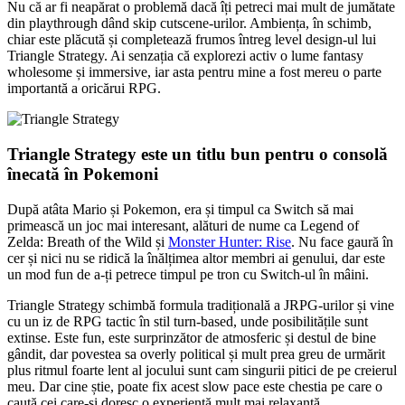
Nu că ar fi neapărat o problemă dacă îți petreci mai mult de jumătate
din playthrough dând skip cutscene-urilor. Ambiența, în schimb,
chiar este plăcută și completează frumos întreg level design-ul lui
Triangle Strategy. Ai senzația că explorezi activ o lume fantasy
wholesome și immersive, iar asta pentru mine a fost mereu o parte
importantă a oricărui RPG.
Triangle Strategy este un titlu bun pentru o consolă
înecată în Pokemoni
După atâta Mario și Pokemon, era și timpul ca Switch să mai
primească un joc mai interesant, alături de nume ca Legend of
Zelda: Breath of the Wild și
Monster Hunter: Rise
. Nu face gaură în
cer și nici nu se ridică la înălțimea altor membri ai genului, dar este
un mod fun de a-ți petrece timpul pe tron cu Switch-ul în mâini.
Triangle Strategy schimbă formula tradițională a JRPG-urilor și vine
cu un iz de RPG tactic în stil turn-based, unde posibilitățile sunt
extinse. Este fun, este surprinzător de atmosferic și destul de bine
gândit, dar povestea sa overly political și mult prea greu de urmărit
plus ritmul foarte lent al jocului sunt cam singurii pitici de pe creierul
meu. Dar cine știe, poate fix acest slow pace este chestia pe care o
caută cei care-și doresc o experiență mult mai relaxantă.