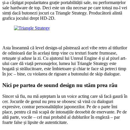
și-a câștigat popularitatea grație portabilității sale, nu performanțelor
sale hardware de top. Deci este un rău necesar pe care totuși nu-l vei
simți dacă butonezi jocuri ca Triangle Strategy. Producătorii alintă
grafica jocului drept HD-2D.
Asta înseamnă că level design-ul păstrează acel vibe retro al titlurilor
de odinioară dar în același timp vine cu texturi foarte frumoase,
retușate și aduse la zi. Cu ajutorul lui Unreal Engine 4 și al pixel art-
ului care dă viață personajelor, lumea lui Triangle Strategy este
bogată și strălucitoare, este îmbietoare și chiar te face să petreci timp
în joc – bine, cu violarea de rigoare a butonului de skip dialogue.
Nici pe partea de sound design nu stăm prea rău
Sincer să fiu, nu mă așteptam la un voice acting care să facă gaură în
cer. Jocurile de genul nu prea se obosesc să vină cu dialoguri
expresive, contrar personalităților japonezilor. Pe de o parte îmi
place, pentru că mă scapă de intonațiile deosebit de enervante. Pe de
altă parte, vocile – cel mai probabil al dublurilor în engleză – par
foarte false și lipsite de autenticitate.