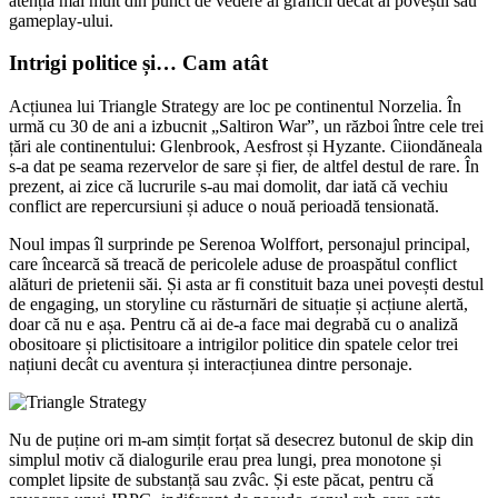
atenția mai mult din punct de vedere al graficii decât al poveștii sau
gameplay-ului.
Intrigi politice și… Cam atât
Acțiunea lui Triangle Strategy are loc pe continentul Norzelia. În
urmă cu 30 de ani a izbucnit „Saltiron War”, un război între cele trei
țări ale continentului: Glenbrook, Aesfrost și Hyzante. Ciiondăneala
s-a dat pe seama rezervelor de sare și fier, de altfel destul de rare. În
prezent, ai zice că lucrurile s-au mai domolit, dar iată că vechiu
conflict are repercursiuni și aduce o nouă perioadă tensionată.
Noul impas îl surprinde pe Serenoa Wolffort, personajul principal,
care încearcă să treacă de pericolele aduse de proaspătul conflict
alături de prietenii săi. Și asta ar fi constituit baza unei povești destul
de engaging, un storyline cu răsturnări de situație și acțiune alertă,
doar că nu e așa. Pentru că ai de-a face mai degrabă cu o analiză
obositoare și plictisitoare a intrigilor politice din spatele celor trei
națiuni decât cu aventura și interacțiunea dintre personaje.
Nu de puține ori m-am simțit forțat să desecrez butonul de skip din
simplul motiv că dialogurile erau prea lungi, prea monotone și
complet lipsite de substanță sau zvâc. Și este păcat, pentru că