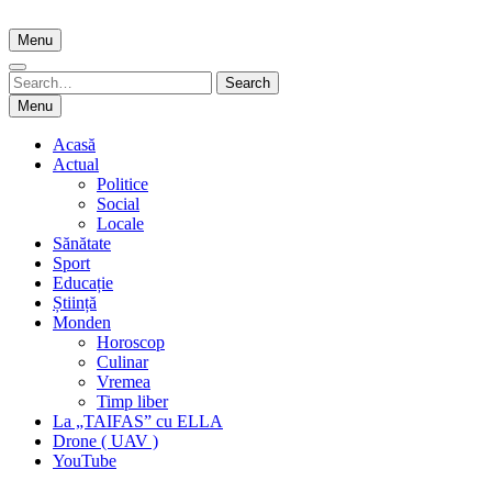
Skip
to
Menu
content
Search
Search
for:
Menu
Acasă
Actual
Politice
Social
Locale
Sănătate
Sport
Educație
Știință
Monden
Horoscop
Culinar
Vremea
Timp liber
La „TAIFAS” cu ELLA
Drone ( UAV )
YouTube