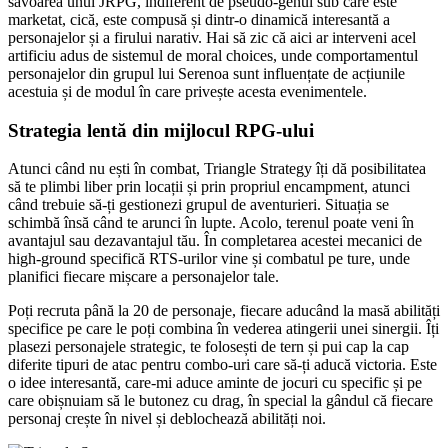
savoarea unui JRPG, indiferent de pseudo-genul sub care este
marketat, cică, este compusă și dintr-o dinamică interesantă a
personajelor și a firului narativ. Hai să zic că aici ar interveni acel
artificiu adus de sistemul de moral choices, unde comportamentul
personajelor din grupul lui Serenoa sunt influențate de acțiunile
acestuia și de modul în care privește acesta evenimentele.
Strategia lentă din mijlocul RPG-ului
Atunci când nu ești în combat, Triangle Strategy îți dă posibilitatea
să te plimbi liber prin locații și prin propriul encampment, atunci
când trebuie să-ți gestionezi grupul de aventurieri. Situația se
schimbă însă când te arunci în lupte. Acolo, terenul poate veni în
avantajul sau dezavantajul tău. În completarea acestei mecanici de
high-ground specifică RTS-urilor vine și combatul pe ture, unde
planifici fiecare mișcare a personajelor tale.
Poți recruta până la 20 de personaje, fiecare aducând la masă abilități
specifice pe care le poți combina în vederea atingerii unei sinergii. Îți
plasezi personajele strategic, te folosești de tern și pui cap la cap
diferite tipuri de atac pentru combo-uri care să-ți aducă victoria. Este
o idee interesantă, care-mi aduce aminte de jocuri cu specific și pe
care obișnuiam să le butonez cu drag, în special la gândul că fiecare
personaj crește în nivel și deblochează abilități noi.