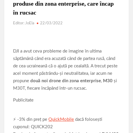
Parcul de Aventură Comana 2026
Târgul Călugăreni
produse din zona enterprise, care încap
Parada Dunării
Centura ocolitoare Giurgiu 25.03.2026
în rucsac
Editor: JoEla
22/03/2022
Lucrările de modernizare a infrastructurii rutiere din municipiu
AVERTIZARE: Actualizați de urgență aplicațiile de tip
browser bazate pe Chromium
DJI a avut ceva probleme de imagine în ultima
Povestea calendarului si Castelul de lut 2025
săptămână când era acuzată când de partea rusă, când
de cea ucraineană că o ajută pe cealaltă. A trecut peste
acel moment păstrându-şi neutralitatea, iar acum ne
propune
două noi drone din zona enterprise
,
M30
şi
M30T, fiecare încăpând într-un rucsac.
Publicitate
⚡ -3% din preț pe
QuickMobile
dacă folosești
cuponul: QUICK202