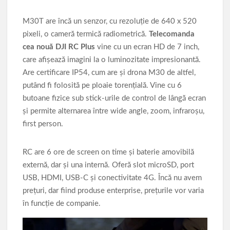
M30T are încă un senzor, cu rezoluţie de 640 x 520
pixeli, o cameră termică radiometrică.
Telecomanda
cea nouă DJI RC Plus
vine cu un ecran HD de 7 inch,
care afişează imagini la o luminozitate impresionantă.
Are certificare IP54, cum are şi drona M30 de altfel,
putând fi folosită pe ploaie torenţială. Vine cu 6
butoane fizice sub stick-urile de control de lângă ecran
şi permite alternarea între wide angle, zoom, infraroşu,
first person.
RC are 6 ore de screen on time şi baterie amovibilă
externă, dar şi una internă. Oferă slot microSD, port
USB, HDMI, USB-C şi conectivitate 4G. Încă nu avem
preţuri, dar fiind produse enterprise, preţurile vor varia
în funcţie de companie.