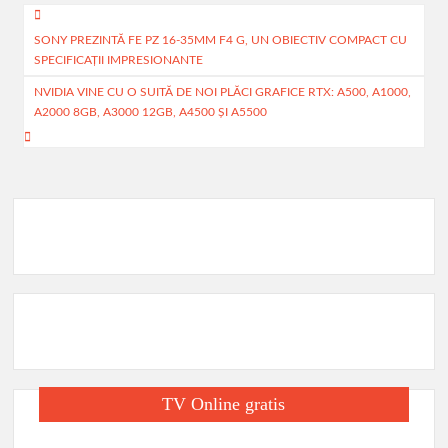
Navigare
o
s
i
r
SONY PREZINTĂ FE PZ 16-35MM F4 G, UN OBIECTIV COMPACT CU
în
SPECIFICAȚII IMPRESIONANTE
o
A
l
t
articole
NVIDIA VINE CU O SUITĂ DE NOI PLĂCI GRAFICE RTX: A500, A1000,
k
p
a
A2000 8GB, A3000 12GB, A4500 ȘI A5500
p
j
e
a
z
ă
TV Online gratis