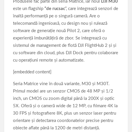
Produsele fac parte din seria Matrice, iar noul
DJI M30
este un flagship
“de rucsac
“, care integrează senzori de
înaltă performanţă pe o singură cameră. Are o
telecomandă ingenioasă, cu design nou şi rulează
software de generaţie nouă Pilot 2, care oferă o
experienţă îmbunătăţiră de zbor. Se integrează cu
sistemul de management de flotă DJI FlightHub 2 şi şi
cu software din cloud, plus DJI Dock pentru colaborare
cu operaţiuni remote şi automatizate.
[embedded content]
Seria Matrice vine în două variante, M30 şi M30T.
Primul model are un senzor CMOS de 48 MP şi 1/2
inch, un CMOS cu zoom digital până la 200X şi optic
5X. Oferă şi o cameră wide de 12 MP, cu filmare 4K la
30 FPS şi fotografiere 8K, plus un senzor laser pentru
orientare şi detectarea coordonatelor precise pentru
obiecte aflate până la 1200 de metri distanţă.