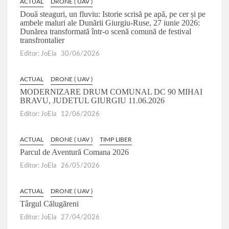
ACTUAL
DRONE ( UAV )
Două steaguri, un fluviu: Istorie scrisă pe apă, pe cer și pe
ambele maluri ale Dunării Giurgiu-Ruse, 27 iunie 2026:
Dunărea transformată într-o scenă comună de festival
transfrontalier
Editor: JoEla
30/06/2026
ACTUAL
DRONE ( UAV )
MODERNIZARE DRUM COMUNAL DC 90 MIHAI
BRAVU, JUDETUL GIURGIU 11.06.2026
Editor: JoEla
12/06/2026
ACTUAL
DRONE ( UAV )
TIMP LIBER
Parcul de Aventură Comana 2026
Editor: JoEla
26/05/2026
ACTUAL
DRONE ( UAV )
Târgul Călugăreni
Editor: JoEla
27/04/2026