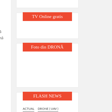
TV Online gratis
ă
amă
Foto din DRONĂ
FLASH NEWS
V )
ACTUAL
DRONE ( UAV )
ACTUAL
DRONE ( UAV )