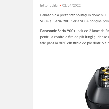
Editor: JoEla
02/04/2022
Panasonic a prezentat noutăţi în domeniul în
900+ şi
Seria 900
. Seria 900+ conţine prim
Panasonic Seria 900+
include 2 lame de fin
pentru a controla fire de păr lungi şi dense 
taie până la 80% din firele de păr dintr-o s
DRONE ( UAV