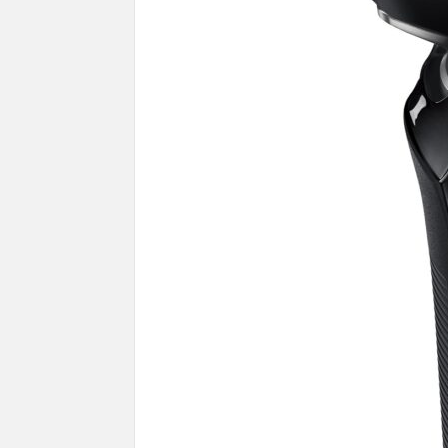
Ruse de la 
360° în ini
Editor: JoEl
ACTUAL
DRONE ( UAV )
Târgul Călugăreni
Editor: JoEla
27/04/2026