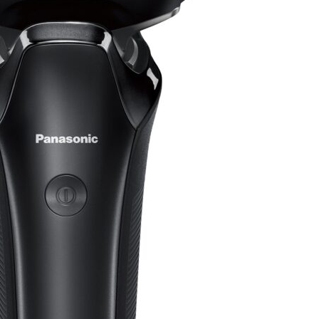
înălțime: Orbită
Două steaguri, un fluviu:
MODERNIZARE
ma orașului! 🛸
Istorie scrisă pe apă, pe cer și
COMUNAL DC 90
pe ambele maluri ale Dunării
BRAVU, JUDET
a
29/07/2026
Giurgiu-Ruse, 27 iunie 2026:
GIURGIU 11.06.2
Dunărea transformată într-o
Editor: JoEla
12/06
scenă comună de festival
transfrontalier
Editor: JoEla
30/06/2026