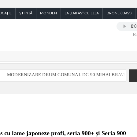
UCAȚIE
ȘTIINȚĂ
MONDEN
LA „TAIFAS” CU ELLA
DRONE ( UAV )
Ra
DERNIZARE DRUM COMUNAL DC 90 MIHAI BRAVU, JUDETUL G
s cu lame japoneze profi, seria 900+ şi Seria 900