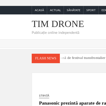
Skip
to
ACASĂ
ACTUAL
SĂNĂTATE
SPORT
ED
content
TIM DRONE
Publicație online independentă
ea transformată într-o scenă comună de festival transfrontalier
MO
FLASH NEWS
ȘTIINȚĂ
Panasonic prezintă aparate de ra