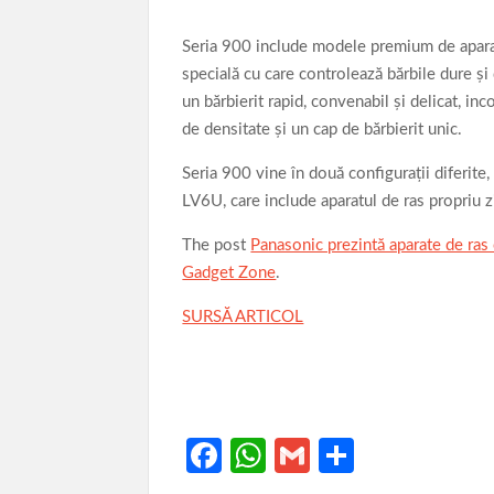
Seria 900 include modele premium de aparate
specială cu care controlează bărbile dure şi d
un bărbierit rapid, convenabil şi delicat, in
de densitate şi un cap de bărbierit unic.
Seria 900 vine în două configuraţii diferite,
LV6U, care include aparatul de ras propriu z
The post
Panasonic prezintă aparate de ras
Gadget Zone
.
SURSĂ ARTICOL
Fa
W
G
P
ce
h
m
ar