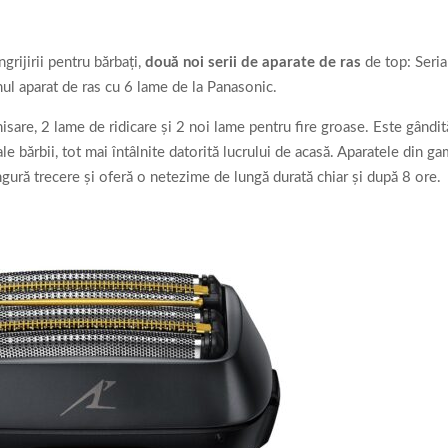
grijirii pentru bărbaţi,
două noi serii de aparate de ras
de top: Seria
ul aparat de ras cu 6 lame de la Panasonic.
isare, 2 lame de ridicare şi 2 noi lame pentru fire groase. Este gândit
ale bărbii, tot mai întâlnite datorită lucrului de acasă. Aparatele din g
ingură trecere şi oferă o netezime de lungă durată chiar şi după 8 ore.
 )
ACTUAL
DRONE ( UAV )
ACTUAL
DRONE ( UA