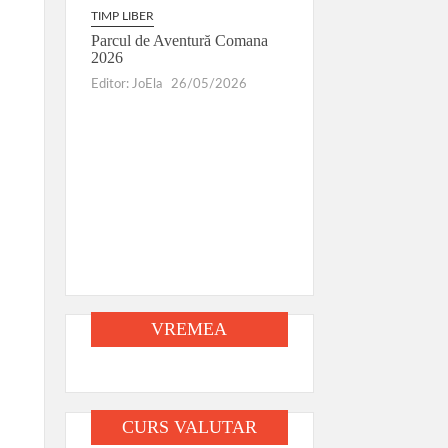
 DRUM
Târgul Călugăreni
TIMP LIBER
 MIHAI
Parcul de Aventură Comana
Editor: JoEla
27/04/2026
UL
2026
026
Editor: JoEla
26/05/2026
/2026
VREMEA
CURS VALUTAR