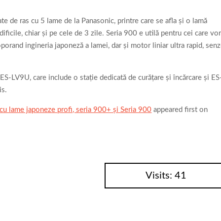
 de ras cu 5 lame de la Panasonic, printre care se afla şi o lamă
ificile, chiar şi pe cele de 3 zile. Seria 900 e utilă pentru cei care vo
coporand ingineria japoneză a lamei, dar şi motor liniar ultra rapid, sen
 ES-LV9U, care include o staţie dedicată de curăţare şi încărcare şi ES
is.
 cu lame japoneze profi, seria 900+ şi Seria 900
appeared first on
Visits: 41