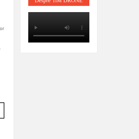
Despre TiM DRONE
r
zor
-