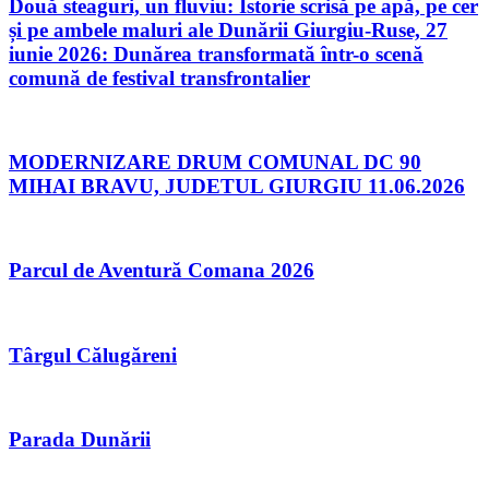
Două steaguri, un fluviu: Istorie scrisă pe apă, pe cer
și pe ambele maluri ale Dunării Giurgiu-Ruse, 27
iunie 2026: Dunărea transformată într-o scenă
comună de festival transfrontalier
MODERNIZARE DRUM COMUNAL DC 90
MIHAI BRAVU, JUDETUL GIURGIU 11.06.2026
Parcul de Aventură Comana 2026
Târgul Călugăreni
Parada Dunării