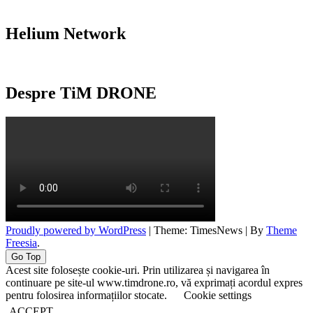
Helium Network
Despre TiM DRONE
Proudly powered by WordPress
|
Theme: TimesNews
|
By
Theme
Freesia
.
Go Top
Acest site folosește cookie-uri. Prin utilizarea și navigarea în
continuare pe site-ul www.timdrone.ro, vă exprimați acordul expres
pentru folosirea informațiilor stocate.
Cookie settings
ACCEPT