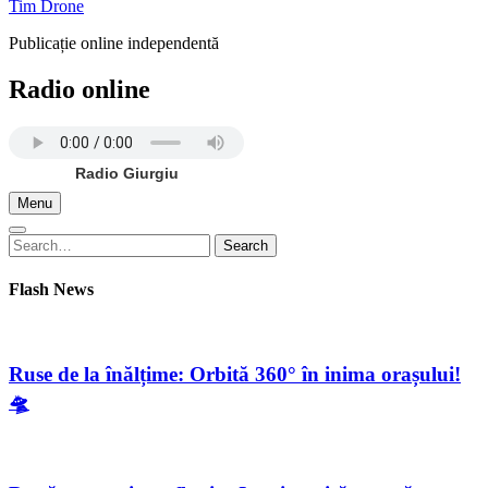
Tim Drone
Publicație online independentă
Radio online
Radio Giurgiu
Menu
Search
Search
for:
Flash News
Ruse de la înălțime: Orbită 360° în inima orașului!
🛸