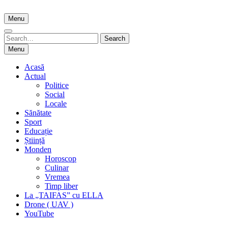
Skip
to
Menu
content
Search
Search
for:
Menu
Acasă
Actual
Politice
Social
Locale
Sănătate
Sport
Educație
Știință
Monden
Horoscop
Culinar
Vremea
Timp liber
La „TAIFAS” cu ELLA
Drone ( UAV )
YouTube