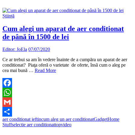
Știință
Cum alegi un aparat de aer conditionat
de până în 1500 de lei
Editor: JoEla
07/07/2020
Ce ar trebui sa am în vedere înainte de a cumpăra un aparat de aer
conditionat? Piaţa oferă o varietate de oferte, însă cum o aleg pe
cea mai bună …
Read More
Facebook
WhatsApp
Gmail
aer conditionat ieftin
cum aleg un aer conditionat
Gadget
Home
Partajează
Stuff
selectie aer conditionat
top
video