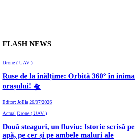
FLASH NEWS
Drone ( UAV )
Ruse de la înălțime: Orbită 360° în inima
orașului! 🛸
Editor: JoEla
29/07/2026
Actual
Drone ( UAV )
Două steaguri, un fluviu: Istorie scrisă pe
apă, pe cer și pe ambele maluri ale