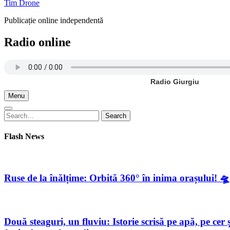
Tim Drone
Publicație online independentă
Radio online
Radio Giurgiu
Menu
Search
Search
for:
Flash News
Ruse de la înălțime: Orbită 360° în inima orașului! 🛸
Două steaguri, un fluviu: Istorie scrisă pe apă, pe c