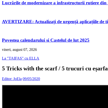
Lucrările de modernizare a infrastructurii rutiere di
AVERTIZARE: Actualizați de urgență aplicațiile de 
Povestea calendarului si Castelul de lut 2025
vineri, august 07, 2026
La "TAIFAS" cu ELLA
5 Tricks with the scarf / 5 trucuri cu eșarfa
Editor: JoEla
09/05/2020