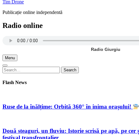
Tim Drone
Publicație online independentă
Radio online
Radio Giurgiu
Menu
Search
Search
for:
Flash News
Ruse de la înălțime: Orbită 360° în inima orașului!
Două steaguri, un fluviu: Istorie scrisă pe apă, pe c
festival transfrontalier