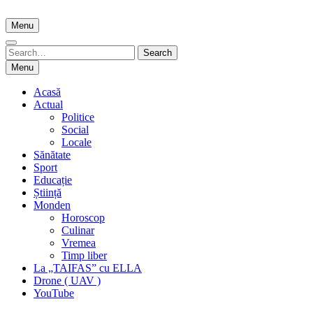
Skip
to
Menu
content
Search
Search
for:
Menu
Acasă
Actual
Politice
Social
Locale
Sănătate
Sport
Educație
Știință
Monden
Horoscop
Culinar
Vremea
Timp liber
La „TAIFAS” cu ELLA
Drone ( UAV )
YouTube