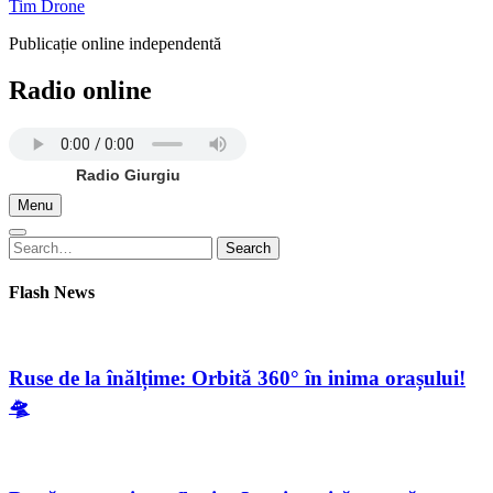
Tim Drone
Publicație online independentă
Radio online
Radio Giurgiu
Menu
Search
Search
for:
Flash News
Ruse de la înălțime: Orbită 360° în inima orașului!
🛸