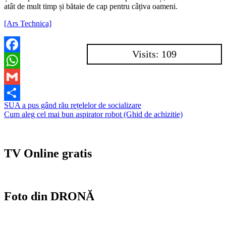
atât de mult timp și bătaie de cap pentru câțiva oameni.
[Ars Technica]
Visits: 109
Facebook
WhatsApp
Gmail
Navigare
SUA a pus gând rău rețelelor de socializare
Partajează
Cum aleg cel mai bun aspirator robot (Ghid de achizitie)
în
articole
TV Online gratis
Foto din DRONĂ