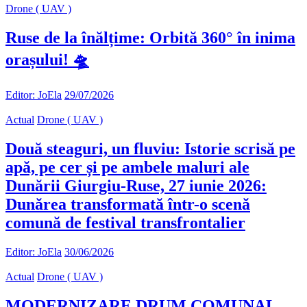
Drone ( UAV )
Ruse de la înălțime: Orbită 360° în inima
orașului! 🛸
Editor: JoEla
29/07/2026
Actual
Drone ( UAV )
Două steaguri, un fluviu: Istorie scrisă pe
apă, pe cer și pe ambele maluri ale
Dunării Giurgiu-Ruse, 27 iunie 2026:
Dunărea transformată într-o scenă
comună de festival transfrontalier
Editor: JoEla
30/06/2026
Actual
Drone ( UAV )
MODERNIZARE DRUM COMUNAL