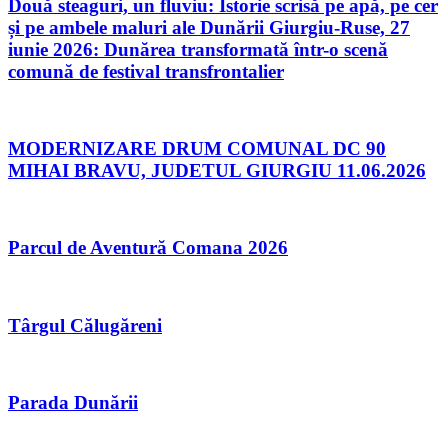
Două steaguri, un fluviu: Istorie scrisă pe apă, pe cer
și pe ambele maluri ale Dunării Giurgiu-Ruse, 27
iunie 2026: Dunărea transformată într-o scenă
comună de festival transfrontalier
MODERNIZARE DRUM COMUNAL DC 90
MIHAI BRAVU, JUDETUL GIURGIU 11.06.2026
Parcul de Aventură Comana 2026
Târgul Călugăreni
Parada Dunării