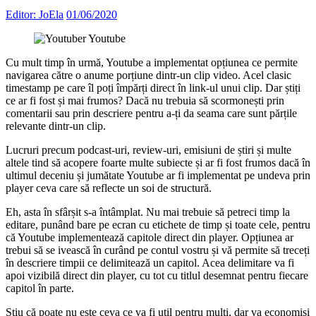
Editor: JoEla
01/06/2020
Cu mult timp în urmă, Youtube a implementat opțiunea ce permite
navigarea către o anume porțiune dintr-un clip video. Acel clasic
timestamp pe care îl poți împărți direct în link-ul unui clip. Dar știți
ce ar fi fost și mai frumos? Dacă nu trebuia să scormonești prin
comentarii sau prin descriere pentru a-ți da seama care sunt părțile
relevante dintr-un clip.
Lucruri precum podcast-uri, review-uri, emisiuni de știri și multe
altele tind să acopere foarte multe subiecte și ar fi fost frumos dacă în
ultimul deceniu și jumătate Youtube ar fi implementat pe undeva prin
player ceva care să reflecte un soi de structură.
Eh, asta în sfârșit s-a întâmplat. Nu mai trebuie să petreci timp la
editare, punând bare pe ecran cu etichete de timp și toate cele, pentru
că Youtube implementează capitole direct din player. Opțiunea ar
trebui să se ivească în curând pe contul vostru și vă permite să treceți
în descriere timpii ce delimitează un capitol. Acea delimitare va fi
apoi vizibilă direct din player, cu tot cu titlul desemnat pentru fiecare
capitol în parte.
Știu că poate nu este ceva ce va fi util pentru mulți, dar va economisi