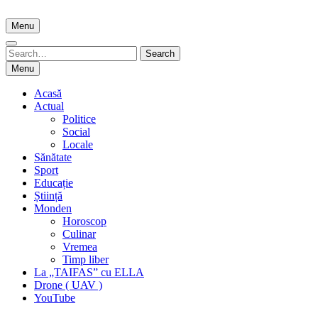
Skip
to
Menu
content
Search
Search
for:
Menu
Acasă
Actual
Politice
Social
Locale
Sănătate
Sport
Educație
Știință
Monden
Horoscop
Culinar
Vremea
Timp liber
La „TAIFAS” cu ELLA
Drone ( UAV )
YouTube