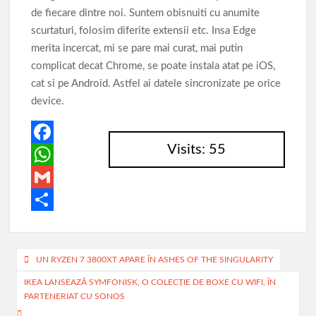
de fiecare dintre noi. Suntem obisnuiti cu anumite
scurtaturi, folosim diferite extensii etc. Insa Edge
merita incercat, mi se pare mai curat, mai putin
complicat decat Chrome, se poate instala atat pe iOS,
cat si pe Android. Astfel ai datele sincronizate pe orice
device.
Visits: 55
F
a
W
c
h
G
e
a
m
P
b
t
a
a
Navigare
UN RYZEN 7 3800XT APARE ÎN ASHES OF THE SINGULARITY
o
s
i
r
în
IKEA LANSEAZĂ SYMFONISK, O COLECŢIE DE BOXE CU WIFI, ÎN
o
A
l
t
PARTENERIAT CU SONOS
articole
k
p
a