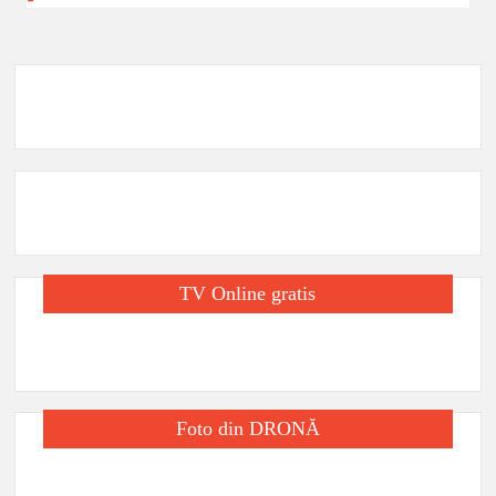
p
j
e
a
z
ă
TV Online gratis
Foto din DRONĂ