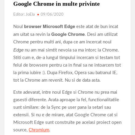
Parcul de Aventură Comana 2026
Târgul Călugăreni
Google Chrome in multe privinte
Parada Dunării
Centura ocolitoare Giurgiu 25.03.2026
Editor: JoEla
09/06/2020
browser Microsoft Edge
Lucrările de modernizare a infrastructurii rutiere din municipiu
Noul
este atat de bun incat
Google Chrome
am uitat sa revin la
. Desi am utilizat
AVERTIZARE: Actualizați de urgență aplicațiile de tip
Chrome pentru multi ani, dupa ce am incercat noul
browser bazate pe Chromium
Edge
nu am mai simtit nevoia sa ma intorc la Chrome.
Povestea calendarului si Castelul de lut 2025
Stiti cum e, de-a lungul timpului incercam si testam tot
felul de browsere pentru ca in final sa ne intoarcem tot
la prima iubire :). Dupa Firefox, Opera sau batranul IE,
tot la Chrome am revenit. Nu si de data asta.
Este adevarat, intre noul Edge si Chrome nu prea mai
gasesti diferente. Arata aproape la fel, functionalitatile
sunt similare: de la Sync pe user pana la setari sau
extensii. Si nu e de mirare, atat Google Chrome cat si
Microsoft Edge sunt construite pe acelasi proiect open
source,
Chromium
.