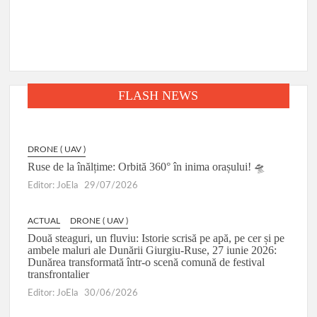
FLASH NEWS
DRONE ( UAV )
Ruse de la înălțime: Orbită 360° în inima orașului! 🛸
Editor: JoEla
29/07/2026
ACTUAL
DRONE ( UAV )
Două steaguri, un fluviu: Istorie scrisă pe apă, pe cer și pe
ambele maluri ale Dunării Giurgiu-Ruse, 27 iunie 2026:
Dunărea transformată într-o scenă comună de festival
transfrontalier
Editor: JoEla
30/06/2026