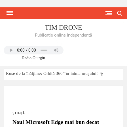
Skip
to
Search
content
TIM DRONE
Publicație online independentă
Radio Giurgiu
Ruse de la înălțime: Orbită 360° în inima orașului! 🛸
Două steaguri, un fluviu: Istorie scrisă pe apă, pe cer și pe
ambele maluri ale Dunării Giurgiu-Ruse, 27 iunie 2026:
Dunărea transformată într-o scenă comună de festival
transfrontalier
ȘTIINȚĂ
MODERNIZARE DRUM COMUNAL DC 90 MIHAI BRAVU,
JUDETUL GIURGIU 11.06.2026
Noul Microsoft Edge mai bun decat