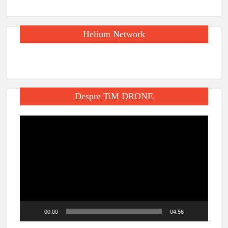
Helium Network
Despre TiM DRONE
Player
video
00:00
04:56