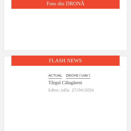
Foto din DRONĂ
FLASH NEWS
ACTUAL
DRONE ( UAV )
D
Târgul Călugăreni
R
Editor: JoEla
27/04/2026
E