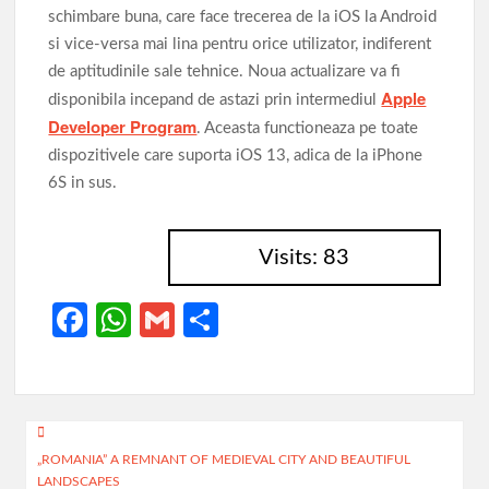
schimbare buna, care face trecerea de la iOS la Android
si vice-versa mai lina pentru orice utilizator, indiferent
de aptitudinile sale tehnice. Noua actualizare va fi
Apple
disponibila incepand de astazi prin intermediul
Developer Program
. Aceasta functioneaza pe toate
dispozitivele care suporta iOS 13, adica de la iPhone
6S in sus.
Visits: 83
Fa
W
G
P
ce
h
m
ar
b
at
ail
ta
o
s
je
Navigare
o
A
az
„ROMANIA” A REMNANT OF MEDIEVAL CITY AND BEAUTIFUL
în
LANDSCAPES