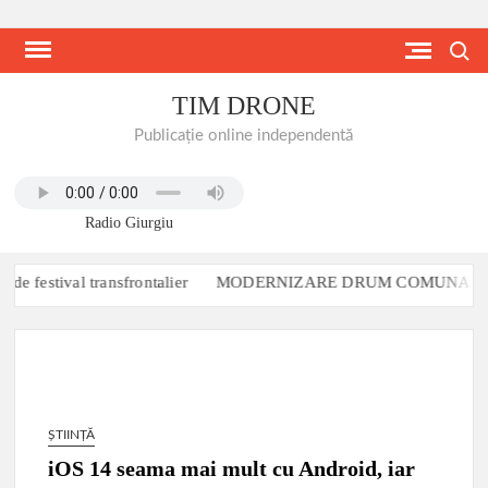
Skip
to
Search
content
TIM DRONE
Publicație online independentă
Radio Giurgiu
festival transfrontalier
MODERNIZARE DRUM COMUNAL DC 90 
ȘTIINȚĂ
iOS 14 seama mai mult cu Android, iar