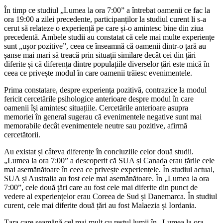
În timp ce studiul „Lumea la ora 7:00” a întrebat oamenii ce fac la
ora 19:00 a zilei precedente, participanților la studiul curent li s-a
cerut să relateze o experiență pe care și-o amintesc bine din ziua
precedentă. Ambele studii au constatat că cele mai multe experiențe
sunt „ușor pozitive”, ceea ce înseamnă că oamenii dintr-o țară au
șanse mai mari să treacă prin situații similare decât cei din țări
diferite și că diferența dintre populațiile diverselor țări este mică în
ceea ce privește modul în care oamenii trăiesc evenimentele.
Prima constatare, despre experiența pozitivă, contrazice la modul
fericit cercetările psihologice anterioare despre modul în care
oamenii își amintesc situațiile. Cercetările anterioare asupra
memoriei în general sugerau că evenimentele negative sunt mai
memorabile decât evenimentele neutre sau pozitive, afirmă
cercetătorii.
Au existat și câteva diferențe în concluziile celor două studii.
„Lumea la ora 7:00” a descoperit că SUA și Canada erau țările cele
mai asemănătoare în ceea ce privește experiențele. În studiul actual,
SUA și Australia au fost cele mai asemănătoare. În „Lumea la ora
7:00”, cele două țări care au fost cele mai diferite din punct de
vedere al experiențelor erau Coreea de Sud și Danemarca. În studiul
curent, cele mai diferite două țări au fost Malaezia și Iordania.
Țara care seamănă cel mai mult cu restul lumii în „Lumea la ora