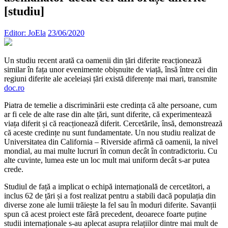
[studiu]
Editor: JoEla
23/06/2020
Un studiu recent arată ca oamenii din țări diferite reacționează
similar în fața unor evenimente obișnuite de viață, însă între cei din
regiuni diferite ale aceleiași țări există diferențe mai mari, transmite
doc.ro
Piatra de temelie a discriminării este credința că alte persoane, cum
ar fi cele de alte rase din alte țări, sunt diferite, că experimentează
viața diferit și că reacționează diferit. Cercetările, însă, demonstrează
că aceste credințe nu sunt fundamentate. Un nou studiu realizat de
Universitatea din California – Riverside afirmă că oamenii, la nivel
mondial, au mai multe lucruri în comun decât în contradictoriu. Cu
alte cuvinte, lumea este un loc mult mai uniform decât s-ar putea
crede.
Studiul de față a implicat o echipă internațională de cercetători, a
inclus 62 de țări și a fost realizat pentru a stabili dacă populația din
diverse zone ale lumii trăiește la fel sau în moduri diferite. Savanții
spun că acest proiect este fără precedent, deoarece foarte puține
studii internaționale s-au aplecat asupra relațiilor dintre mai mult de