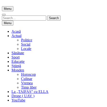
Skip
to
Menu
content
Search
Search
for:
Menu
Acasă
Actual
Politice
Social
Locale
Sănătate
Sport
Educație
Știință
Monden
Horoscop
Culinar
Vremea
Timp liber
La „TAIFAS” cu ELLA
Drone ( UAV )
YouTube