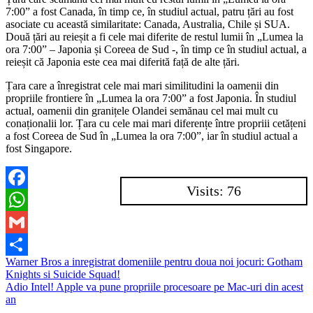
7:00” a fost Canada, în timp ce, în studiul actual, patru țări au fost
asociate cu această similaritate: Canada, Australia, Chile și SUA.
Două țări au reieșit a fi cele mai diferite de restul lumii în „Lumea la
ora 7:00” – Japonia și Coreea de Sud -, în timp ce în studiul actual, a
reieșit că Japonia este cea mai diferită față de alte țări.
Țara care a înregistrat cele mai mari similitudini la oamenii din
propriile frontiere în „Lumea la ora 7:00” a fost Japonia. În studiul
actual, oamenii din granițele Olandei semănau cel mai mult cu
conaționalii lor. Țara cu cele mai mari diferențe între propriii cetățeni
a fost Coreea de Sud în „Lumea la ora 7:00”, iar în studiul actual a
fost Singapore.
Visits: 76
Facebook
WhatsApp
Gmail
Navigare
Warner Bros a inregistrat domeniile pentru doua noi jocuri: Gotham
Partajează
Knights si Suicide Squad!
în
Adio Intel! Apple va pune propriile procesoare pe Mac-uri din acest
articole
an