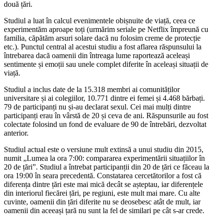
două țări.
Studiul a luat în calcul evenimentele obișnuite de viață, ceea ce
experimentăm aproape toți (urmărim seriale pe Netflix împreună cu
familia, căpătăm arsuri solare dacă nu folosim creme de protecție
etc.). Punctul central al acestui studiu a fost aflarea răspunsului la
întrebarea dacă oamenii din întreaga lume raportează aceleași
sentimente și emoții sau unele complet diferite în aceleași situații de
viață.
Studiul a inclus date de la 15.318 membri ai comunităților
universitare și ai colegiilor, 10.771 dintre ei femei și 4.468 bărbați.
79 de participanți nu și-au declarat sexul. Cei mai mulți dintre
participanți erau în vârstă de 20 și ceva de ani. Răspunsurile au fost
colectate folosind un fond de evaluare de 90 de întrebări, dezvoltat
anterior.
Studiul actual este o versiune mult extinsă a unui studiu din 2015,
numit „Lumea la ora 7:00: compararea experimentării situațiilor în
20 de țări”. Studiul a întrebat participanții din 20 de țări ce făceau la
ora 19:00 în seara precedentă. Constatarea cercetătorilor a fost că
diferența dintre țări este mai mică decât se așteptau, iar diferențele
din interiorul fiecărei țări, pe regiuni, este mult mai mare. Cu alte
cuvinte, oamenii din țări diferite nu se deosebesc atât de mult, iar
oamenii din aceeași țară nu sunt la fel de similari pe cât s-ar crede.