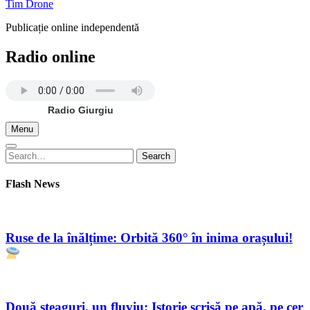
Tim Drone
Publicație online independentă
Radio online
Radio Giurgiu
Menu
Search
Search
for:
Flash News
Ruse de la înălțime: Orbită 360° în inima orașului!
Două steaguri, un fluviu: Istorie scrisă pe apă, pe cer