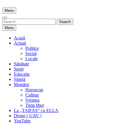
Skip
to
Menu
content
Search
Search
for:
Menu
Acasă
Actual
Politice
Social
Locale
Sănătate
Sport
Educație
Știință
Monden
Horoscop
Culinar
Vremea
Timp liber
La „TAIFAS” cu ELLA
Drone ( UAV )
YouTube