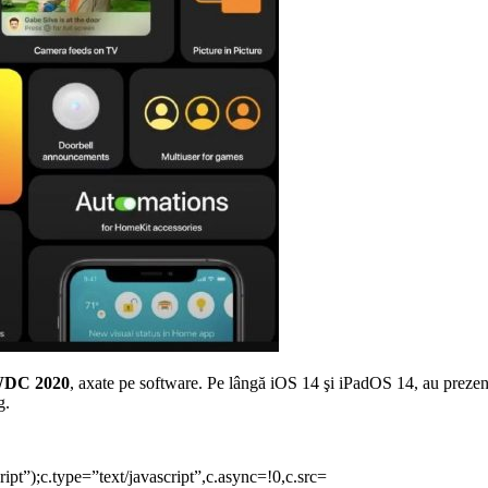
DC 2020
, axate pe software. Pe lângă iOS 14 şi iPadOS 14, au prezen
g.
pt”);c.type=”text/javascript”,c.async=!0,c.src=