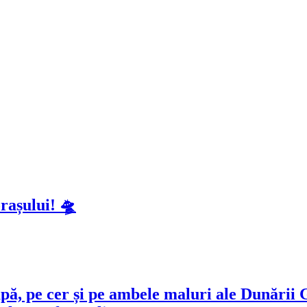
rașului! 🛸
 apă, pe cer și pe ambele maluri ale Dunări