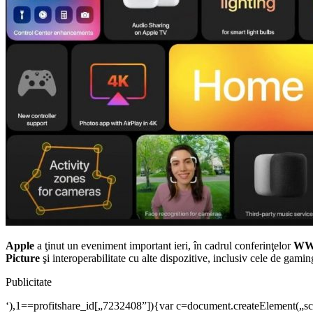
Apple
a ţinut un eveniment important ieri, în cadrul conferinţelor
WW
Picture
şi interoperabilitate cu alte dispozitive, inclusiv cele de gamin
Publicitate
‘),1==profitshare_id[„7232408”]){var c=document.createElement(„scri