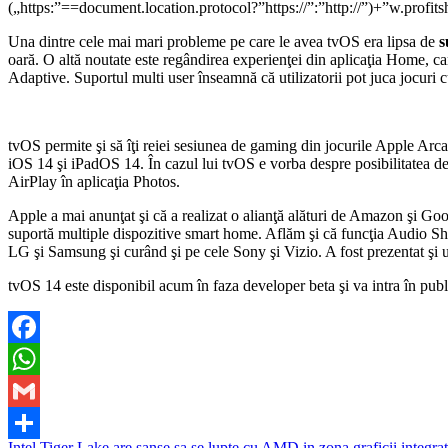
(„https:”==document.location.protocol?”https://”:”http://”)+”w.pr
Una dintre cele mai mari probleme pe care le avea tvOS era lipsa de
s
oară. O altă noutate este regândirea experienţei din aplicaţia Home, ca
Adaptive. Suportul multi user înseamnă că utilizatorii pot juca jocuri c
tvOS permite şi să îţi reiei sesiunea de gaming din jocurile Apple Arca
iOS 14 şi iPadOS 14. În cazul lui tvOS e vorba despre posibilitatea d
AirPlay în aplicaţia Photos.
Apple a mai anunţat şi că a realizat o alianţă alături de Amazon şi Go
suportă multiple dispozitive smart home. Aflăm şi că funcţia Audio Sh
LG şi Samsung şi curând şi pe cele Sony şi Vizio. A fost prezentat şi un
tvOS 14 este disponibil acum în faza developer beta şi va intra în publi
Facebook
WhatsApp
Gmail
Intel Tiger Lake are sanse sa se lupte cu AMD in zona graficii integra