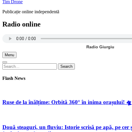
Tim Drone
Publicație online independentă
Radio online
Radio Giurgiu
Menu
Search
Search
for:
Flash News
Ruse de la înălțime: Orbită 360° în inima orașului! 🛸
Două steaguri, un fluviu: Istorie scrisă pe apă, pe c