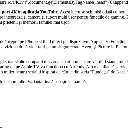
ofitshare.ro/a/K3v4″,document.getElementsByTagName(„head”)[0].append
uport 4K în aplicaţia YouTube
. Acest lucru se schimbă odată cu nou
re integrează şi camera şi suport multi user pentru funcţiile de gaming. 
u prietenii şi membrii familiei mai uşor.
de început pe iPhone şi iPad direct pe dispozitivul Apple TV. Funcţionali
e a viziona două video-uri pe un singur ecran. Avem şi Picture in Pictur
ogle, dar şi alte companii din zona smart home, care va oferi standarde 
aring de pe Apple TV va funcţiona cu AirPods. Am mai aflat că serviciu
 trailer pentru serialul inspirat de cărţile din seria “Fundaţia” de Isaac
c beta în iulie. Varianta finală soseşte la toamnă.
te