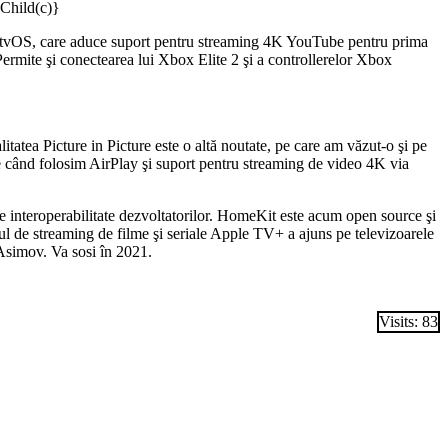
Child(c)}
l tvOS, care aduce suport pentru streaming 4K YouTube pentru prima
Permite şi conectearea lui Xbox Elite 2 şi a controllerelor Xbox
tatea Picture in Picture este o altă noutate, pe care am văzut-o şi pe
e când folosim AirPlay şi suport pentru streaming de video 4K via
de interoperabilitate dezvoltatorilor. HomeKit este acum open source şi
l de streaming de filme şi seriale Apple TV+ a ajuns pe televizoarele
 Asimov. Va sosi în 2021.
Visits: 83