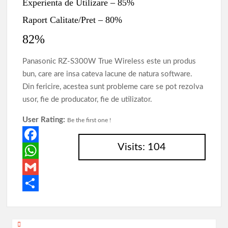
Experienta de Utilizare – 85%
Raport Calitate/Pret – 80%
82
%
Panasonic RZ-S300W True Wireless este un produs
bun, care are insa cateva lacune de natura software.
Din fericire, acestea sunt probleme care se pot rezolva
usor, fie de producator, fie de utilizator.
User Rating:
Be the first one !
Visits: 104
F
a
W
c
h
G
e
a
m
P
b
t
a
a
Navigare