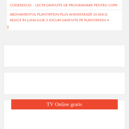
o
s
i
r
CODERDOJO – LECȚII GRATUITE DE PROGRAMARE PENTRU COPII
în
o
A
l
t
ABONAMENTUL PLAYSTATION PLUS ANIVERSEAZĂ 10 ANI ȘI
articole
ADUCE ÎN LUNA IULIE 3 JOCURI GRATUITE PE PLAYSTATION 4
k
p
a
p
j
e
a
z
ă
TV Online gratis