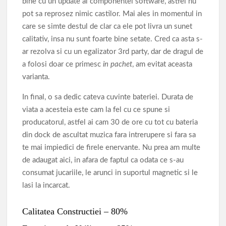
bine cu un update al componentei software, astfel nu
pot sa reprosez nimic castilor. Mai ales in momentul in
care se simte destul de clar ca ele pot livra un sunet
calitativ, insa nu sunt foarte bine setate. Cred ca asta s-
ar rezolva si cu un egalizator 3rd party, dar de dragul de
a folosi doar ce primesc
in pachet
, am evitat aceasta
varianta.
In final, o sa dedic cateva cuvinte bateriei. Durata de
viata a acesteia este cam la fel cu ce spune si
producatorul, astfel ai cam 30 de ore cu tot cu bateria
din dock de ascultat muzica fara intrerupere si fara sa
te mai impiedici de firele enervante. Nu prea am multe
de adaugat aici, in afara de faptul ca odata ce s-au
consumat jucariile, le arunci in suportul magnetic si le
lasi la incarcat.
Calitatea Constructiei – 80%