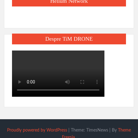
Helium Network
Despre TiM DRONE
Proudly powered by WordPress
|
Theme: TimesNews
|
By
Theme
Freesia
.