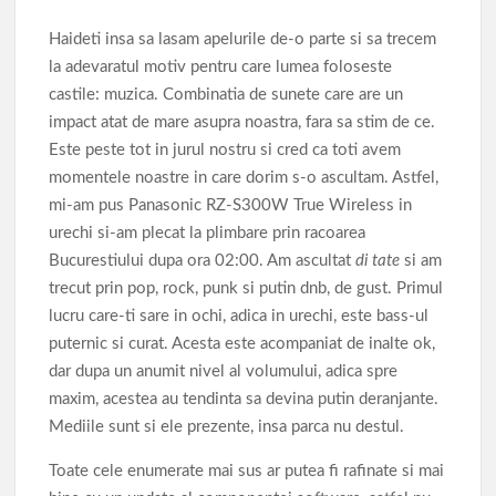
Haideti insa sa lasam apelurile de-o parte si sa trecem
la adevaratul motiv pentru care lumea foloseste
castile: muzica. Combinatia de sunete care are un
impact atat de mare asupra noastra, fara sa stim de ce.
Este peste tot in jurul nostru si cred ca toti avem
momentele noastre in care dorim s-o ascultam. Astfel,
mi-am pus Panasonic RZ-S300W True Wireless in
urechi si-am plecat la plimbare prin racoarea
Bucurestiului dupa ora 02:00. Am ascultat
di tate
si am
trecut prin pop, rock, punk si putin dnb, de gust. Primul
lucru care-ti sare in ochi, adica in urechi, este bass-ul
puternic si curat. Acesta este acompaniat de inalte ok,
dar dupa un anumit nivel al volumului, adica spre
maxim, acestea au tendinta sa devina putin deranjante.
Mediile sunt si ele prezente, insa parca nu destul.
Toate cele enumerate mai sus ar putea fi rafinate si mai