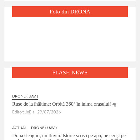
Foto din DRONĂ
FLASH NEWS
DRONE ( UAV )
Ruse de la înălțime: Orbită 360° în inima orașului! 🛸
Editor: JoEla
29/07/2026
ACTUAL
DRONE ( UAV )
Două steaguri, un fluviu: Istorie scrisă pe apă, pe cer și pe