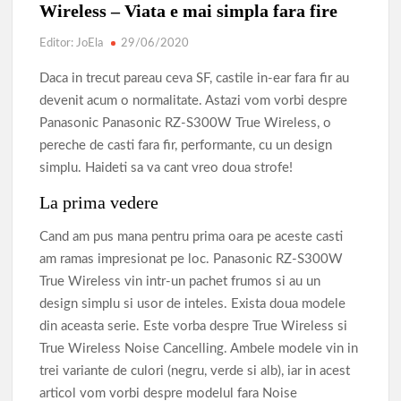
Parcul de Aventură Comana 2026
Târgul Călugăreni
Wireless – Viata e mai simpla fara fire
Parada Dunării
Centura ocolitoare Giurgiu 25.03.2026
Editor: JoEla
29/06/2020
Lucrările de modernizare a infrastructurii rutiere din municipiu
Daca in trecut pareau ceva SF, castile in-ear fara fir au
devenit acum o normalitate. Astazi vom vorbi despre
AVERTIZARE: Actualizați de urgență aplicațiile de tip
Panasonic Panasonic RZ-S300W True Wireless, o
browser bazate pe Chromium
pereche de casti fara fir, performante, cu un design
Povestea calendarului si Castelul de lut 2025
simplu. Haideti sa va cant vreo doua strofe!
La prima vedere
Cand am pus mana pentru prima oara pe aceste casti
am ramas impresionat pe loc. Panasonic RZ-S300W
True Wireless vin intr-un pachet frumos si au un
design simplu si usor de inteles. Exista doua modele
din aceasta serie. Este vorba despre True Wireless si
True Wireless Noise Cancelling. Ambele modele vin in
trei variante de culori (negru, verde si alb), iar in acest
articol vom vorbi despre modelul fara Noise