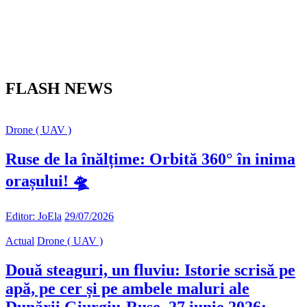
FLASH NEWS
Drone ( UAV )
Ruse de la înălțime: Orbită 360° în inima
orașului! 🛸
Editor: JoEla
29/07/2026
Actual
Drone ( UAV )
Două steaguri, un fluviu: Istorie scrisă pe
apă, pe cer și pe ambele maluri ale
Dunării Giurgiu-Ruse, 27 iunie 2026: