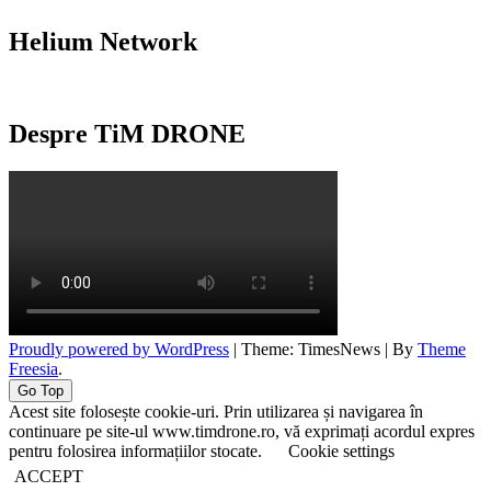
Helium Network
Despre TiM DRONE
Proudly powered by WordPress
|
Theme: TimesNews
|
By
Theme
Freesia
.
Go Top
Acest site folosește cookie-uri. Prin utilizarea și navigarea în
continuare pe site-ul www.timdrone.ro, vă exprimați acordul expres
pentru folosirea informațiilor stocate.
Cookie settings
ACCEPT