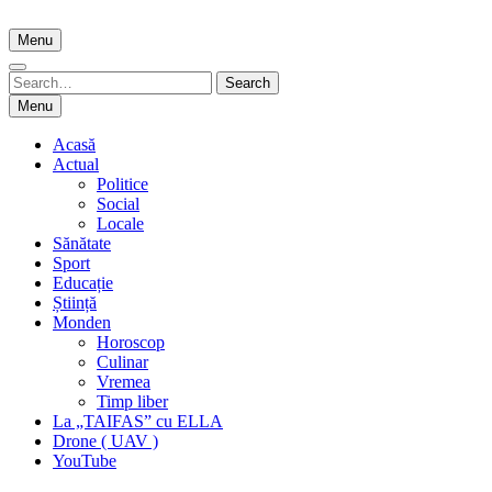
Skip
to
Menu
content
Search
Search
for:
Menu
Acasă
Actual
Politice
Social
Locale
Sănătate
Sport
Educație
Știință
Monden
Horoscop
Culinar
Vremea
Timp liber
La „TAIFAS” cu ELLA
Drone ( UAV )
YouTube