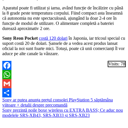
Aparatul poate fi utilizat și iarna, având funcție de încălzire cu până
la 8 grade peste temperatura corpului. Fiind compact asta înseamnă
că autonomia nu este spectaculoasă, ajungând la doar 2-4 ore în
funcție de modul de utilizare. O alimentare completă a bateriei
durează aproximativ 2 ore.
Sony Reon Pocket
costă 120 dolari
în Japonia, iar tricoul special cu
suport costă 20 de dolari. Șansele de a vedea acest produs lansat
oficial la noi sunt foarte mici. Totuși, poate că unii comercianți îl vor
aduce pe alte canale la vânzare.
Visits: 78
Facebook
WhatsApp
Gmail
Navigare
Sony ar putea anunța prețul consolei PlayStation 5 săptămâna
Partajează
viitoare + detalii despre precomandă
în
Sony prezintă noile boxe wireless cu EXTRA BASS; Ce aduc nou
articole
modelele SRS-XB43, SRS-XB33 și SRS-XB23