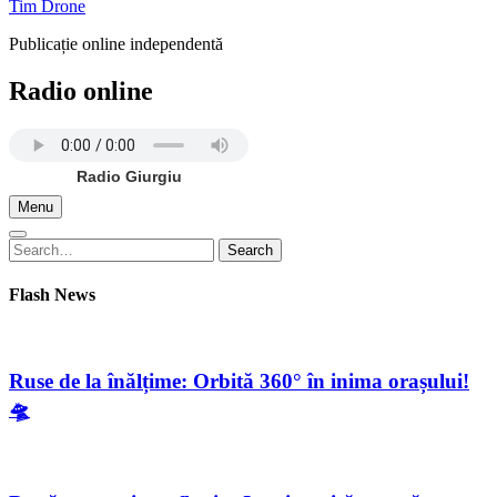
Tim Drone
Publicație online independentă
Radio online
Radio Giurgiu
Menu
Search
Search
for:
Flash News
Ruse de la înălțime: Orbită 360° în inima orașului!
🛸