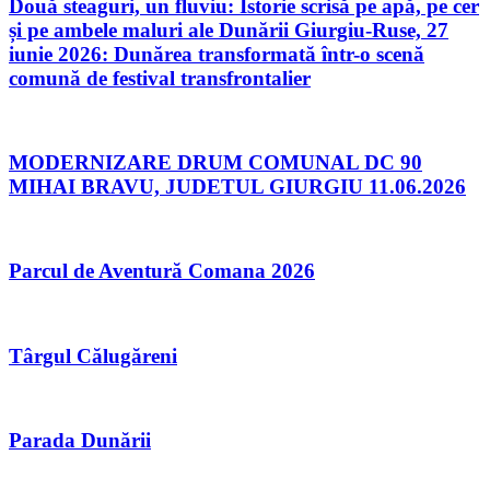
Două steaguri, un fluviu: Istorie scrisă pe apă, pe cer
și pe ambele maluri ale Dunării Giurgiu-Ruse, 27
iunie 2026: Dunărea transformată într-o scenă
comună de festival transfrontalier
MODERNIZARE DRUM COMUNAL DC 90
MIHAI BRAVU, JUDETUL GIURGIU 11.06.2026
Parcul de Aventură Comana 2026
Târgul Călugăreni
Parada Dunării