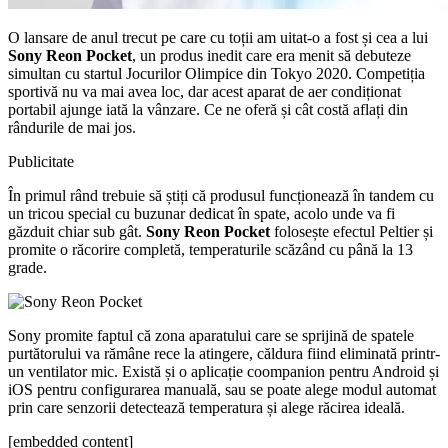
O lansare de anul trecut pe care cu toții am uitat-o a fost și cea a lui
Sony Reon Pocket
, un produs inedit care era menit să debuteze
simultan cu startul Jocurilor Olimpice din Tokyo 2020. Competiția
sportivă nu va mai avea loc, dar acest aparat de aer condiționat
portabil ajunge iată la vânzare. Ce ne oferă și cât costă aflați din
rândurile de mai jos.
Publicitate
În primul rând trebuie să știți că produsul funcționează în tandem cu
un tricou special cu buzunar dedicat în spate, acolo unde va fi
găzduit chiar sub gât.
Sony Reon Pocket
folosește efectul Peltier și
promite o răcorire completă, temperaturile scăzând cu până la 13
grade.
Sony promite faptul că zona aparatului care se sprijină de spatele
purtătorului va rămâne rece la atingere, căldura fiind eliminată printr-
un ventilator mic. Există și o aplicație coompanion pentru Android și
iOS pentru configurarea manuală, sau se poate alege modul automat
prin care senzorii detectează temperatura și alege răcirea ideală.
[embedded content]