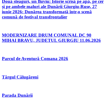
Două steaguri, un fluviu: Istorie scrisă pe apă, pe cer
și pe ambele maluri ale Dunării Giurgiu-Ruse, 27
iunie 2026: Dunărea transformată într-o scenă
comună de festival transfrontalier
MODERNIZARE DRUM COMUNAL DC 90
MIHAI BRAVU, JUDETUL GIURGIU 11.06.2026
Parcul de Aventură Comana 2026
Târgul Călugăreni
Parada Dunării