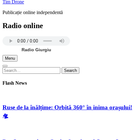
Tim Drone
Publicație online independentă
Radio online
Radio Giurgiu
Menu
Search
Search
for:
Flash News
Ruse de la înălțime: Orbită 360° în inima orașului!
🛸