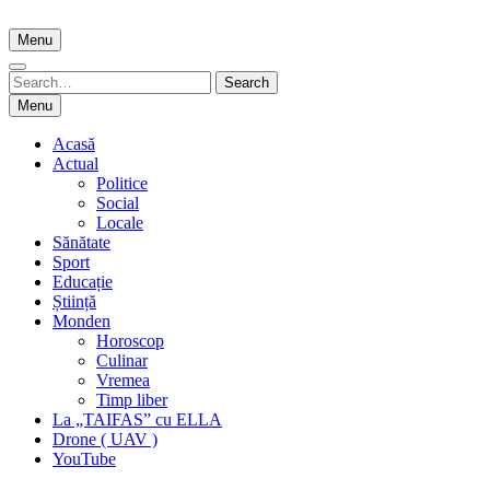
Skip
to
Menu
content
Search
Search
for:
Menu
Acasă
Actual
Politice
Social
Locale
Sănătate
Sport
Educație
Știință
Monden
Horoscop
Culinar
Vremea
Timp liber
La „TAIFAS” cu ELLA
Drone ( UAV )
YouTube