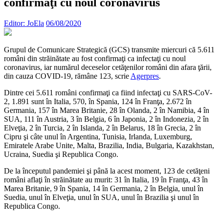
confirmaţi cu noul coronavirus
Editor: JoEla
06/08/2020
Grupul de Comunicare Strategică (GCS) transmite miercuri că 5.611
români din străinătate au fost confirmaţi ca infectaţi cu noul
coronavirus, iar numărul deceselor cetăţenilor români din afara ţării,
din cauza COVID-19, rămâne 123, scrie
Agerpres
.
Dintre cei 5.611 români confirmaţi ca fiind infectaţi cu SARS-CoV-
2, 1.891 sunt în Italia, 570, în Spania, 124 în Franţa, 2.672 în
Germania, 157 în Marea Britanie, 28 în Olanda, 2 în Namibia, 4 în
SUA, 111 în Austria, 3 în Belgia, 6 în Japonia, 2 în Indonezia, 2 în
Elveţia, 2 în Turcia, 2 în Islanda, 2 în Belarus, 18 în Grecia, 2 în
Cipru şi câte unul în Argentina, Tunisia, Irlanda, Luxemburg,
Emiratele Arabe Unite, Malta, Brazilia, India, Bulgaria, Kazakhstan,
Ucraina, Suedia şi Republica Congo.
De la începutul pandemiei şi până la acest moment, 123 de cetăţeni
români aflaţi în străinătate au murit: 31 în Italia, 19 în Franţa, 43 în
Marea Britanie, 9 în Spania, 14 în Germania, 2 în Belgia, unul în
Suedia, unul în Elveţia, unul în SUA, unul în Brazilia şi unul în
Republica Congo.