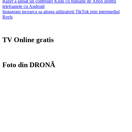
Navigare
Razer a lansat un controller Kishi cu butoane de Xbox pentru
Partajează
telefoanele cu Android
în
Instagram incearca sa atraga utilizatorii TikTok prin intermediul
articole
Reels
TV Online gratis
Foto din DRONĂ