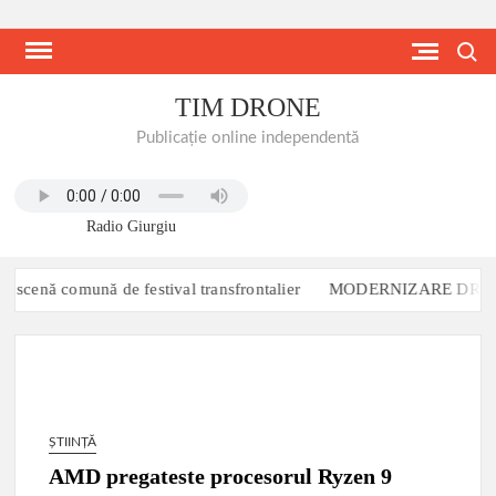
Skip
to
Search
content
TIM DRONE
Publicație online independentă
Radio Giurgiu
scenă comună de festival transfrontalier
MODERNIZARE DRUM CO
ȘTIINȚĂ
AMD pregateste procesorul Ryzen 9