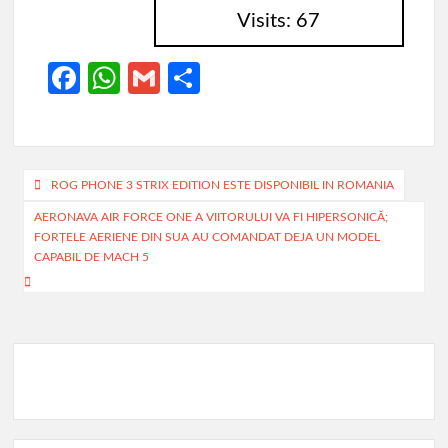
Visits: 67
Fa
W
G
P
ce
h
m
ar
b
at
ail
ta
o
s
je
Navigare
ROG PHONE 3 STRIX EDITION ESTE DISPONIBIL IN ROMANIA
o
A
az
în
AERONAVA AIR FORCE ONE A VIITORULUI VA FI HIPERSONICĂ;
k
p
ă
FORŢELE AERIENE DIN SUA AU COMANDAT DEJA UN MODEL
articole
CAPABIL DE MACH 5
p