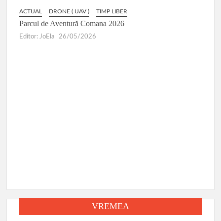
ACTUAL
DRONE ( UAV )
TIMP LIBER
ACTUA
HAI
Parcul de Aventură Comana 2026
Târgu
Editor: JoEla
26/05/2026
Editor:
VREMEA