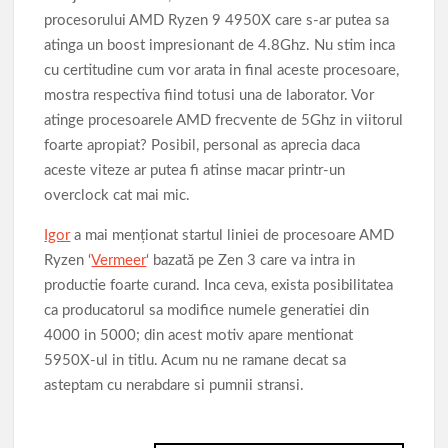
procesorului AMD Ryzen 9 4950X care s-ar putea sa
atinga un boost impresionant de 4.8Ghz. Nu stim inca
cu certitudine cum vor arata in final aceste procesoare,
mostra respectiva fiind totusi una de laborator. Vor
atinge procesoarele AMD frecvente de 5Ghz in viitorul
foarte apropiat? Posibil, personal as aprecia daca
aceste viteze ar putea fi atinse macar printr-un
overclock cat mai mic.
Igor
a mai menționat startul liniei de procesoare AMD
Ryzen ‘
Vermeer
‘ bazată pe Zen 3 care va intra in
productie foarte curand. Inca ceva, exista posibilitatea
ca producatorul sa modifice numele generatiei din
4000 in 5000; din acest motiv apare mentionat
5950X-ul in titlu. Acum nu ne ramane decat sa
asteptam cu nerabdare si pumnii stransi.